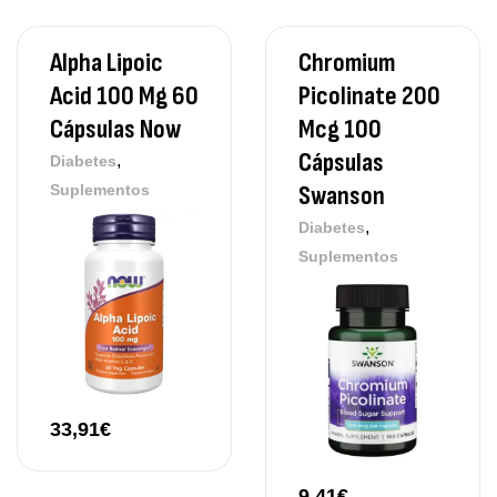
Alpha Lipoic
Chromium
Acid 100 Mg 60
Picolinate 200
Cápsulas Now
Mcg 100
Cápsulas
,
Diabetes
Swanson
Suplementos
,
Diabetes
Suplementos
33,91
€
9,41
€