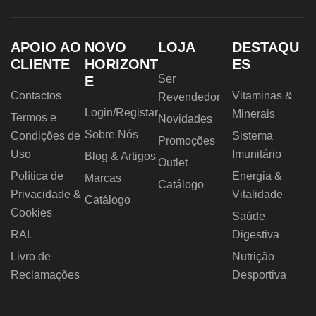
APOIO AO
NOVO
LOJA
DESTAQU
CLIENTE
HORIZONT
ES
Ser
E
Contactos
Vitaminas &
Revendedor
Login/Registar
Minerais
Termos e
Novidades
Sobre Nós
Condições de
Sistema
Promoções
Uso
Imunitário
Blog & Artigos
Outlet
Política de
Energia &
Marcas
Catálogo
Privacidade &
Vitalidade
Catálogo
Cookies
Saúde
RAL
Digestiva
Livro de
Nutrição
Reclamações
Desportiva