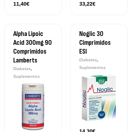
11,40
€
33,22
€
Alpha Lipoic
Noglic 30
Acid 300mg 90
Cimprimidos
Comprimidos
ESI
Lamberts
,
Diabetes
Suplementos
,
Diabetes
Suplementos
14,30
€