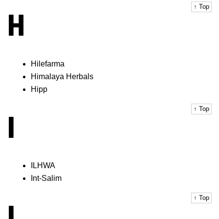
↑ Top
H
Hilefarma
Himalaya Herbals
Hipp
↑ Top
I
ILHWA
Int-Salim
↑ Top
L