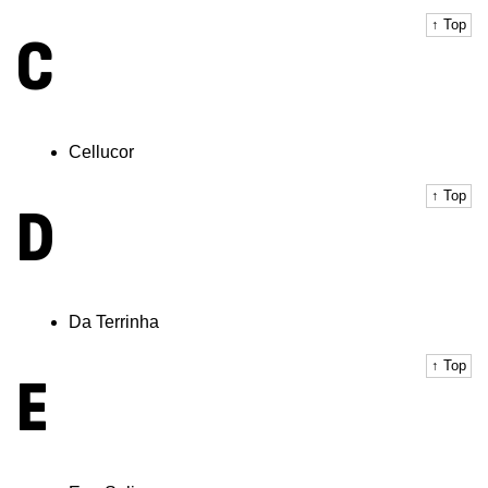
↑ Top
C
Cellucor
↑ Top
D
Da Terrinha
↑ Top
E