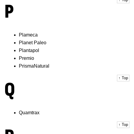
P
Plameca
Planet Paleo
Plantapol
Premio
PrismaNatural
↑ Top
Q
Quamtrax
↑ Top