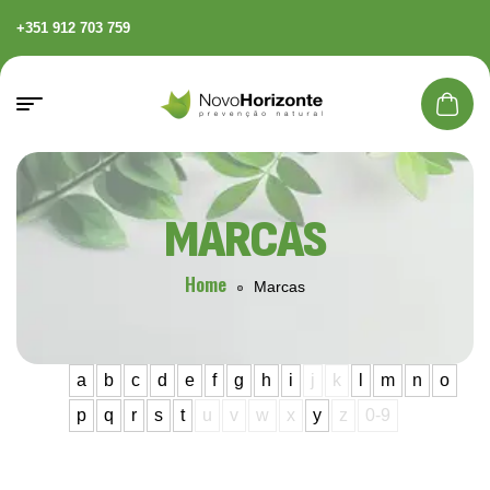
+351 912 703 759
MARCAS
Home
Marcas
a
b
c
d
e
f
g
h
i
j
k
l
m
n
o
p
q
r
s
t
u
v
w
x
y
z
0-9