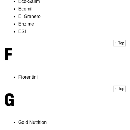
Eco-Salim
Ecomil
El Granero
Enzime
ESI
↑ Top
F
Fiorentini
↑ Top
G
Gold Nutrition