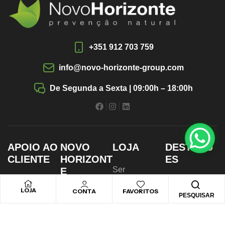
+351 912 703 759
info@novo-horizonte-group.com
De Segunda a Sexta | 09:00h – 18:00h
APOIO AO
NOVO
LOJA
DESTAQU
CLIENTE
HORIZONT
ES
Ser
E
Contactos
Vitaminas &
Revendedor
LOJA
CONTA
FAVORITOS
Login/Registar
Minerais
PESQUISAR
Termos e
Novidades
Sobre Nós
Condições de
Sistema
Promoções
Uso
Imunitário
Blog & Artigos