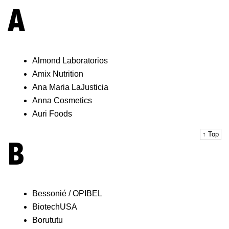
A
Almond Laboratorios
Amix Nutrition
Ana Maria LaJusticia
Anna Cosmetics
Auri Foods
↑ Top
B
Bessonié / OPIBEL
BiotechUSA
Borututu