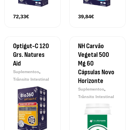
72,33
€
39,84
€
Optigut-C 120
NH Carvão
Grs. Natures
Vegetal 500
Aid
Mg 60
Cápsulas Novo
,
Suplementos
Horizonte
Trânsito Intestinal
,
Suplementos
Trânsito Intestinal