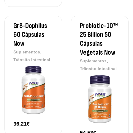
Gr8-Dophilus
Probiotic-10™
60 Cápsulas
25 Billion 50
Now
Cápsulas
Vegetais Now
,
Suplementos
Trânsito Intestinal
,
Suplementos
Trânsito Intestinal
36,21
€
54,53
€