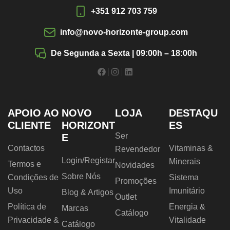
+351 912 703 759
info@novo-horizonte-group.com
De Segunda a Sexta | 09:00h – 18:00h
APOIO AO
NOVO
LOJA
DESTAQU
CLIENTE
HORIZONT
ES
Ser
E
Contactos
Vitaminas &
Revendedor
Login/Registar
Minerais
Termos e
Novidades
Sobre Nós
Condições de
Sistema
Promoções
Uso
Imunitário
Blog & Artigos
Outlet
Política de
Energia &
Marcas
Catálogo
Privacidade &
Vitalidade
Catálogo