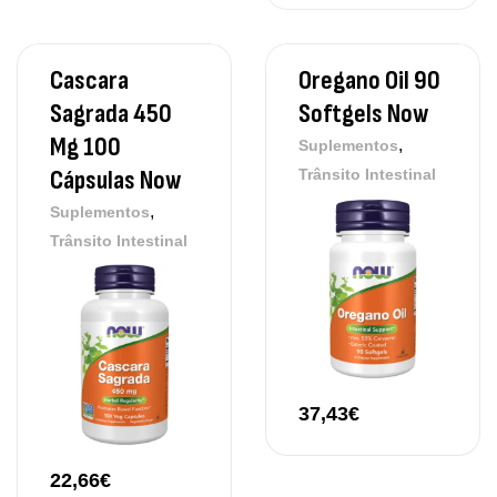
Cascara
Oregano Oil 90
Sagrada 450
Softgels Now
Mg 100
,
Suplementos
Cápsulas Now
Trânsito Intestinal
,
Suplementos
Trânsito Intestinal
37,43
€
22,66
€