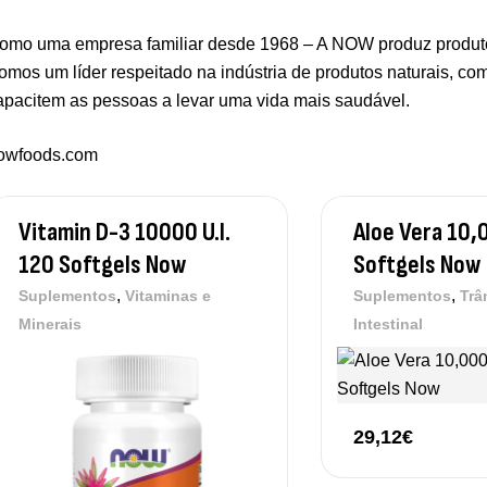
omo uma empresa familiar desde 1968 – A NOW produz produtos
omos um líder respeitado na indústria de produtos naturais, co
apacitem as pessoas a levar uma vida mais saudável.
owfoods.com
Vitamin D-3 10000 U.I.
Aloe Vera 10
120 Softgels Now
Softgels Now
,
,
Suplementos
Vitaminas e
Suplementos
Trâ
Minerais
Intestinal
29,12
€