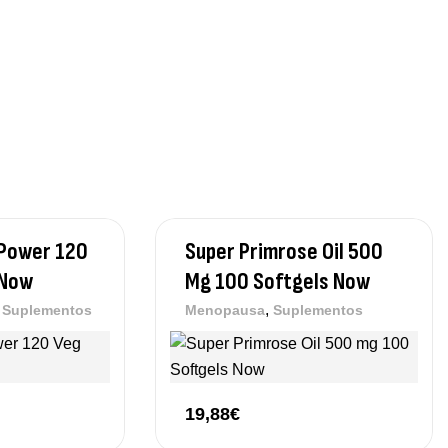
y Power 120
Super Primrose Oil 500
 Now
Mg 100 Softgels Now
,
,
Suplementos
Menopausa
Suplementos
19,88
€