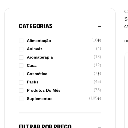
C
S
CATEGORIAS
c
(100)
Alimentação
n
(4)
Animais
(18)
Aromaterapia
(12)
Casa
(75)
Cosmética
(45)
Packs
(75)
Produtos Do Mês
(1054)
Suplementos
FILTRAR POR PREÇO