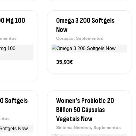
00 Mg 100
Omega 3 200 Softgels
Now
,
ementos
Coração
Suplementos
35,93
€
90 Softgels
Women’s Probiotic 20
Billion 50 Cápsulas
Vegetais Now
ntos
,
Sistema Nervoso
Suplementos