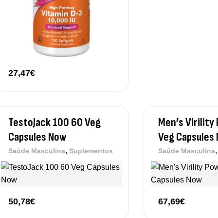
27,47
€
TestoJack 100 60 Veg
Men’s Virilit
Capsules Now
Veg Capsules
,
Saúde Masculina
Suplementos
Saúde Masculina
50,78
€
67,69
€