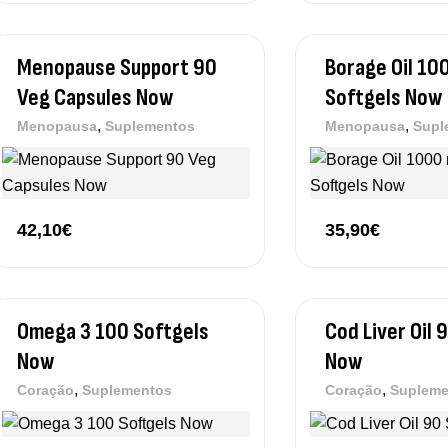
Menopause Support 90
Borage Oil 10
Veg Capsules Now
Softgels Now
,
,
Menopausa
Suplementos
Menopausa
Supl
42,10
€
35,90
€
Omega 3 100 Softgels
Cod Liver Oil 
Now
Now
,
,
Coração
Suplementos
Coração
Supleme