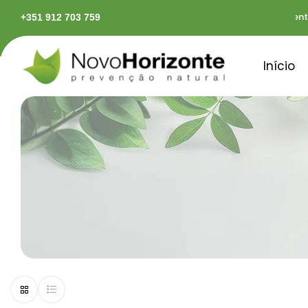
s rápidas em território continental
Pagamentos s
+351 912 703 759
Início