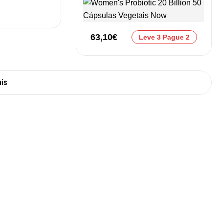
63,10
€
Leve 3 Pague 2
ais