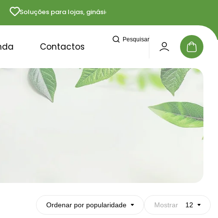
Soluções para lojas, ginásios e profissionais
Ent
Pesquisar
nda
Contactos
Ordenar por popularidade
Mostrar
12