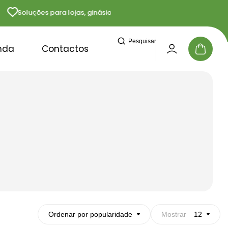
Soluções para lojas, ginásios e profissionais
Ent
Pesquisar
nda
Contactos
Ordenar por popularidade
Mostrar
12