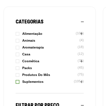
CATEGORIAS
(100)
Alimentação
(4)
Animais
(18)
Aromaterapia
(12)
Casa
(75)
Cosmética
(45)
Packs
(75)
Produtos Do Mês
(1054)
Suplementos
FILTRAR POR PREÇO