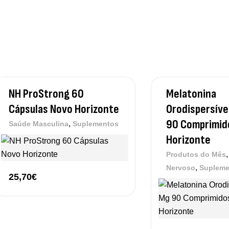
NH ProStrong 60
Melatonina
Cápsulas Novo Horizonte
Orodispersíve
90 Comprimid
,
Saúde Masculina
Suplementos
Horizonte
Produtos do Mês
,
Nervoso
Supleme
25,70
€