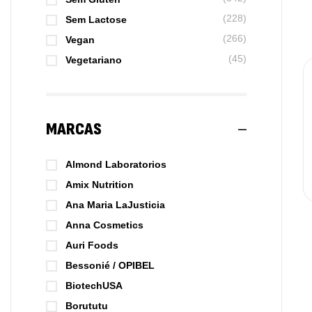
(228)
Sem Lactose
(266)
Vegan
(45)
Vegetariano
MARCAS
Almond Laboratorios
Amix Nutrition
Ana Maria LaJusticia
Anna Cosmetics
Auri Foods
Bessonié / OPIBEL
BiotechUSA
Borututu