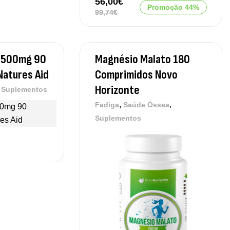
56,00
€
Promoção 44%
99,74
€
 500mg 90
Magnésio Malato 180
Natures Aid
Comprimidos Novo
Horizonte
,
Suplementos
,
,
Fadiga
Saúde Óssea
Suplementos