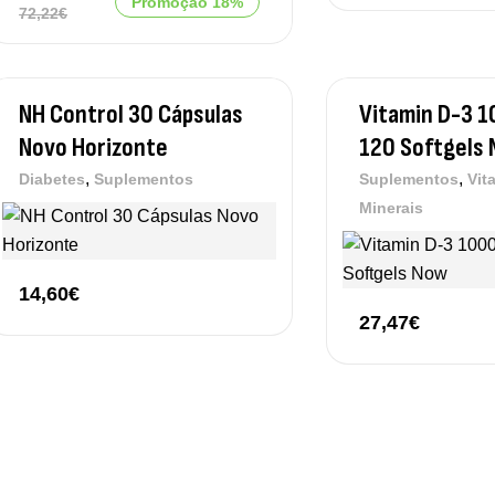
Promoção 18%
72,22
€
NH Control 30 Cápsulas
Vitamin D-3 1
Novo Horizonte
120 Softgels
,
,
Diabetes
Suplementos
Suplementos
Vit
Minerais
14,60
€
27,47
€