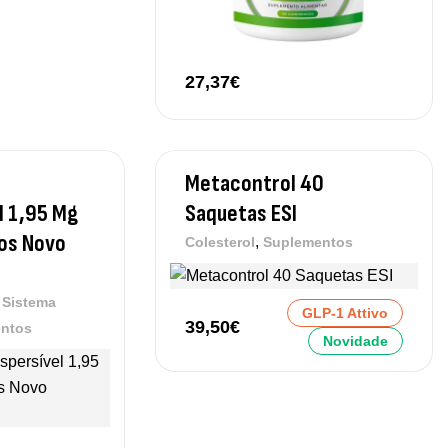
27,37
€
Metacontrol 40
l 1,95 Mg
Saquetas ESI
os Novo
,
Colesterol
Suplementos
,
Sistema
GLP-1 Attivo
39,50
€
ntos
Novidade