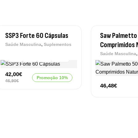
SSP3 Forte 60 Cápsulas
Saw Palmetto
Comprimidos 
,
Saúde Masculina
Suplementos
04
05
51
57
Saúde Masculina
Dias
Horas
Minutos
Segundos
42,00
€
Promoção 10%
46,90
€
46,48
€