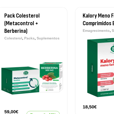
Pack Colesterol
Kalory Meno 
(Metacontrol +
Comprimidos 
Berberina)
,
Emagrecimento
S
,
,
Colesterol
Packs
Suplementos
18,50
€
59,00
€