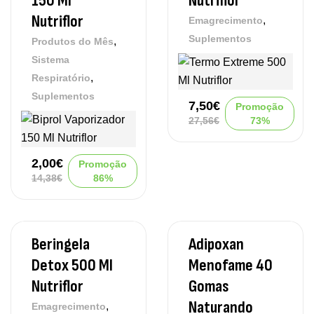
150 Ml
Nutriflor
Nutriflor
,
Emagrecimento
Suplementos
,
Produtos do Mês
Sistema
,
Respiratório
Suplementos
7,50
€
Promoção
27,56
€
73%
2,00
€
Promoção
14,38
€
86%
Beringela
Adipoxan
Detox 500 Ml
Menofame 40
Nutriflor
Gomas
Naturando
,
Emagrecimento