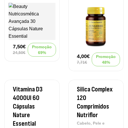
7,50
€
Promoção
24,50
€
69%
4,00
€
Promoção
7,71
€
48%
Vitamina D3
Silica Complex
4000UI 60
120
Cápsulas
Comprimidos
Nature
Nutriflor
Essential
Cabelo, Pele e