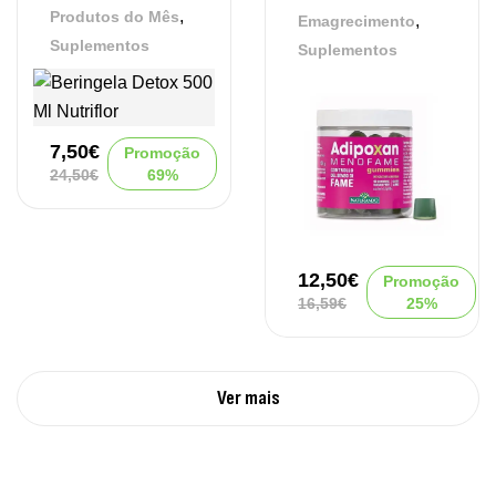
,
Produtos do Mês
,
Emagrecimento
Suplementos
Suplementos
7,50
€
Promoção
24,50
€
69%
12,50
€
Promoção
16,59
€
25%
Ver mais