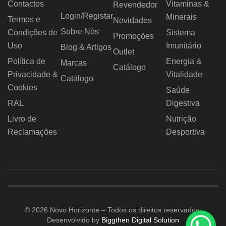
Contactos
Vitaminas &
Revendedor
Login/Registar
Minerais
Termos e
Novidades
Sobre Nós
Condições de
Sistema
Promoções
Uso
Imunitário
Blog & Artigos
Outlet
Política de
Energia &
Marcas
Catálogo
Privacidade &
Vitalidade
Catálogo
Cookies
Saúde
RAL
Digestiva
Livro de
Nutrição
Reclamações
Desportiva
© 2026 Novo Horizonte – Todos os direitos reservados.
Desenvolvido by
Biggthen Digital Solution