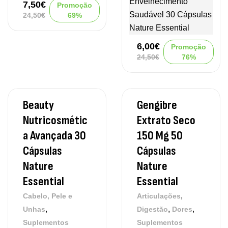
7,50
€
Promoção
24,50
€
69%
6,00
€
Promoção
24,50
€
76%
Beauty
Gengibre
Nutricosmétic
Extrato Seco
A Avançada 30
150 Mg 50
Cápsulas
Cápsulas
Nature
Nature
Essential
Essential
,
Cabelo, Pele e
Articulações
,
,
,
Unhas
Digestão
Dores
Suplementos
Suplementos