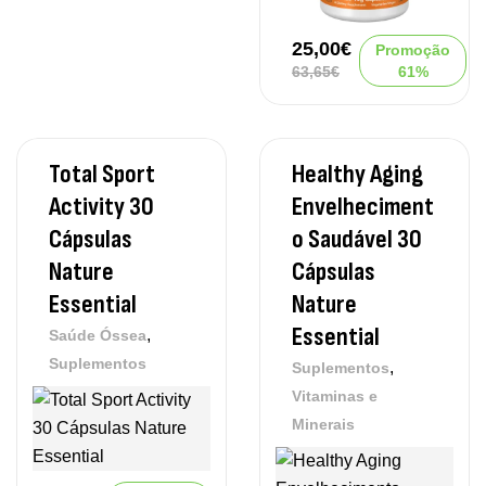
25,00
€
Promoção
63,65
€
61%
Total Sport
Healthy Aging
Activity 30
Envelheciment
Cápsulas
O Saudável 30
Nature
Cápsulas
Essential
Nature
Essential
,
Saúde Óssea
Suplementos
,
Suplementos
Vitaminas e
Minerais