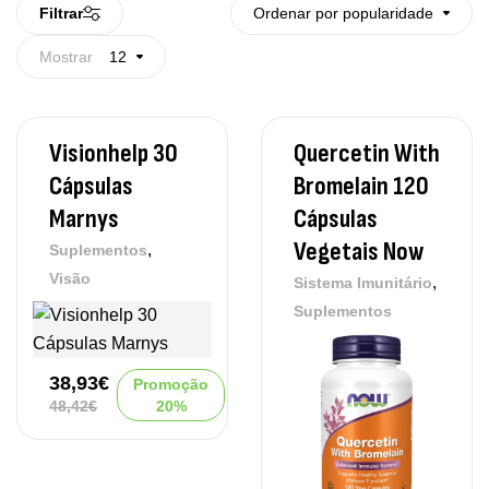
Filtrar
Ordenar por popularidade
Mostrar
12
Visionhelp 30
Quercetin With
Cápsulas
Bromelain 120
Marnys
Cápsulas
Vegetais Now
,
Suplementos
Visão
,
Sistema Imunitário
Suplementos
38,93
€
Promoção
48,42
€
20%