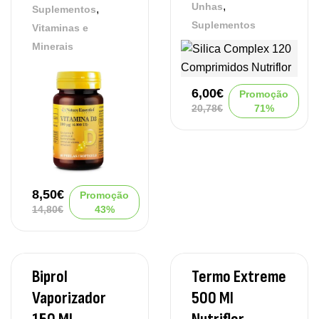
,
Unhas
,
Suplementos
Suplementos
Vitaminas e
Minerais
6,00
€
Promoção
20,78
€
71%
8,50
€
Promoção
14,80
€
43%
Biprol
Termo Extreme
Vaporizador
500 Ml