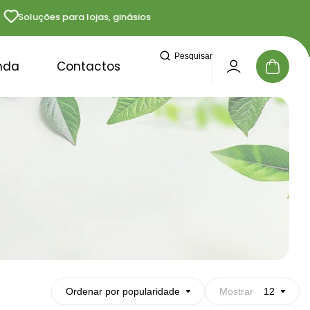
Soluções para lojas, ginásios e profissionais
Entr
Pesquisar
nda
Contactos
Ordenar por popularidade
Mostrar
12