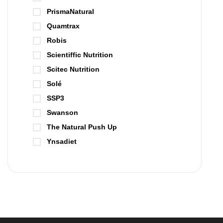
PrismaNatural
Quamtrax
Robis
Scientiffic Nutrition
Scitec Nutrition
Solé
SSP3
Swanson
The Natural Push Up
Ynsadiet