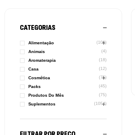
CATEGORIAS
(100)
Alimentação
(4)
Animais
(18)
Aromaterapia
(12)
Casa
(75)
Cosmética
(45)
Packs
(75)
Produtos Do Mês
(1054)
Suplementos
FILTRAR POR PREÇO