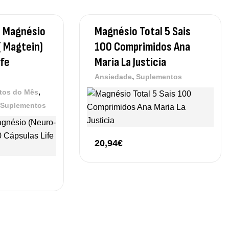
e Magnésio
Magnésio Total 5 Sais
 Magtein)
100 Comprimidos Ana
ife
Maria La Justicia
,
Ansiedade
Suplementos
,
tos do Mês
Suplementos
20,94
€