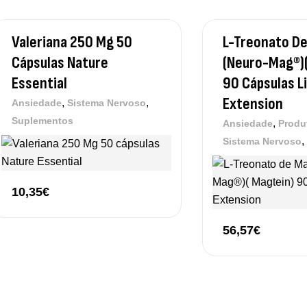
Valeriana 250 Mg 50
L-Treonato D
Cápsulas Nature
(Neuro-Mag®)(
Essential
90 Cápsulas L
Extension
,
,
Ansiedade
Sistema Nervoso
Suplementos
,
Ansiedade
Produ
,
Sistema Nervoso
10,35
€
56,57
€