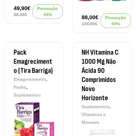
49,90
€
Promoção
88,38
€
44%
88,00
€
Promoção
156,96
€
44%
Pack
NH Vitamina C
Emagreciment
1000 Mg Não
O (Tira Barriga)
Ácida 90
Comprimidos
,
Emagrecimento
,
Novo
Packs
Suplementos
Horizonte
,
Suplementos
Vitaminas e
Minerais