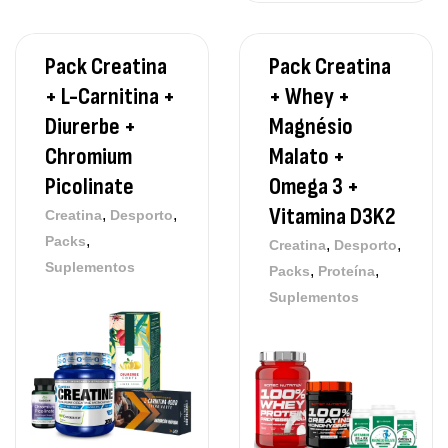
Pack Creatina
Pack Creatina
+ L-Carnitina +
+ Whey +
Diurerbe +
Magnésio
Chromium
Malato +
Picolinate
Omega 3 +
Vitamina D3K2
,
,
Creatina
Desporto
,
Packs
,
,
Creatina
Desporto
Suplementos
,
,
Packs
Proteína
Suplementos