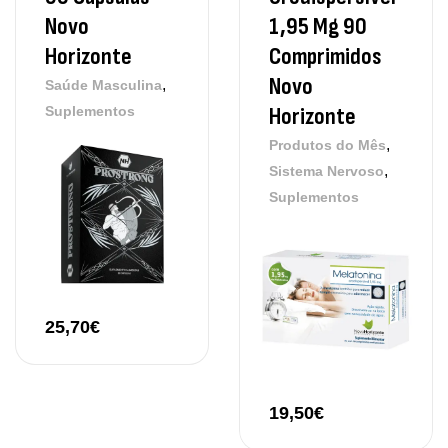
Novo
1,95 Mg 90
Horizonte
Comprimidos
Novo
,
Saúde Masculina
Horizonte
Suplementos
,
Produtos do Mês
,
Sistema Nervoso
Suplementos
25,70
€
19,50
€