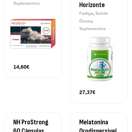
Horizonte
Suplementos
,
Fadiga
Saúde
,
Óssea
Suplementos
14,60
€
27,37
€
NH ProStrong
Melatonina
60 Cápsulas
Orodispersível