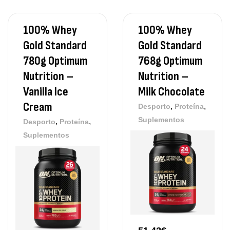
100% Whey
100% Whey
Gold Standard
Gold Standard
780g Optimum
768g Optimum
Nutrition –
Nutrition –
Vanilla Ice
Milk Chocolate
Cream
,
,
Desporto
Proteína
Suplementos
,
,
Desporto
Proteína
Suplementos