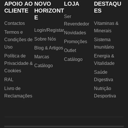
APOIO AO
NOVO
LOJA
DESTAQU
CLIENTE
HORIZONT
ES
Ser
E
Contactos
Vitaminas &
Revendedor
Login/Registar
Minerais
Termos e
Novidades
Sobre Nós
Condições de
Sistema
Promoções
Uso
Imunitário
Blog & Artigos
Outlet
Política de
Energia &
Marcas
Catálogo
Privacidade &
Vitalidade
Catálogo
Cookies
Saúde
RAL
Digestiva
Livro de
Nutrição
Reclamações
Desportiva