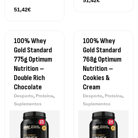
51,42
€
51,42
€
100% Whey
100% Whey
Gold Standard
Gold Standard
775g Optimum
768g Optimum
Nutrition –
Nutrition –
Double Rich
Cookies &
Chocolate
Cream
,
,
,
,
Desporto
Proteína
Desporto
Proteína
Suplementos
Suplementos