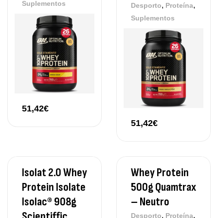
Suplementos
,
,
Desporto
Proteína
Suplementos
51,42
€
51,42
€
Isolat 2.0 Whey
Whey Protein
Protein Isolate
500g Quamtrax
Isolac® 908g
– Neutro
Scientiffic
,
,
Desporto
Proteína