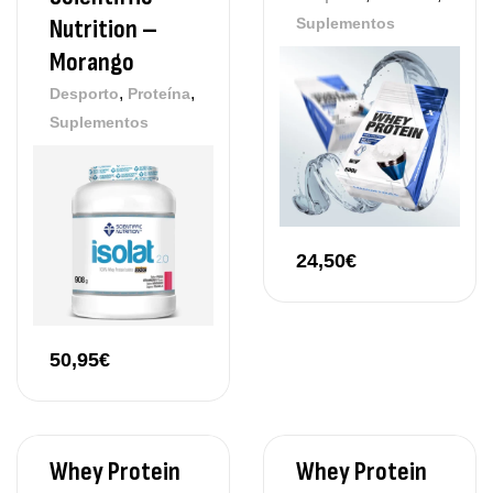
Nutrition –
Suplementos
Morango
,
,
Desporto
Proteína
Suplementos
24,50
€
50,95
€
Whey Protein
Whey Protein