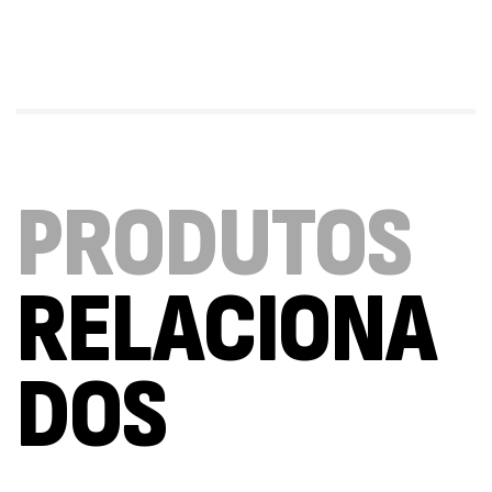
Triple Magnesium + B6 P-5-P 90 Cápsulas
Ostrovit
,
Saúde Óssea
Suplementos
9,50
€
PRODUTOS
Vitamin D3 + K2 90 Comprimidos Ostrovit
,
Saúde Óssea
Suplementos
7,50
€
RELACIONA
Magnesium + Potassium 20 Comprimidos
Efervescentes Ostrovit
DOS
,
Suplementos
Vitaminas e Minerais
4,00
€
Methyl B-Complex 30 Cápsulas Ostrovit