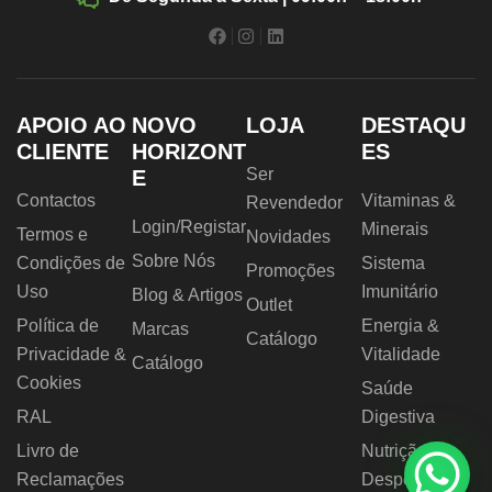
APOIO AO
NOVO
LOJA
DESTAQU
CLIENTE
HORIZONT
ES
Ser
E
Contactos
Vitaminas &
Revendedor
Login/Registar
Minerais
Termos e
Novidades
Sobre Nós
Condições de
Sistema
Promoções
Uso
Imunitário
Blog & Artigos
Outlet
Política de
Energia &
Marcas
Catálogo
Privacidade &
Vitalidade
Catálogo
Cookies
Saúde
RAL
Digestiva
Livro de
Nutrição
Reclamações
Desportiva