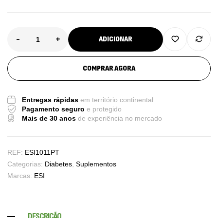
-
+
ADICIONAR
COMPRAR AGORA
Entregas rápidas
em território continental
Pagamento seguro
e protegido
Mais de 30 anos
de experiência no mercado
REF:
ESI1011PT
Categorias:
Diabetes
,
Suplementos
Marcas:
ESI
DESCRIÇÃO