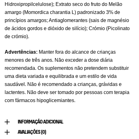
Hidroxipropilcelulose); Extrato seco do fruto do Melão
Pure Electrolytes 270 G Ostrovit
amargo (Momordica charantia L) padronizado 3% de
,
Desporto
Suplementos
princípios amargos; Antiaglomerantes (sais de magnésio
7,50
€
de ácidos gordos e dióxido de silício); Crómio (Picolinato
de crómio).
Triple Magnesium + B6 P-5-P 90 Cápsulas
Advertências:
Manter fora do alcance de crianças
Ostrovit
menores de três anos. Não exceder a dose diária
,
Saúde Óssea
Suplementos
recomendada. Os suplementos não pretendem substituir
9,50
€
uma dieta variada e equilibrada e um estilo de vida
saudável. Não é recomendado a crianças, grávidas e
Vitamin D3 + K2 90 Comprimidos Ostrovit
lactentes. Não deve ser tomado por pessoas com terapia
com fármacos hipoglicemiantes.
,
Saúde Óssea
Suplementos
7,50
€
INFORMAÇÃO ADICIONAL
Magnesium + Potassium 20 Comprimidos
AVALIAÇÕES (0)
Efervescentes Ostrovit