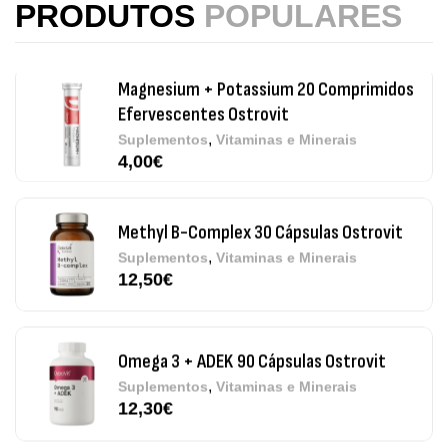
PRODUTOS
POPULARES
,
Suplementos
Vitaminas e Minerais
4,00
€
Methyl B-Complex 30 Cápsulas Ostrovit
,
Suplementos
Vitaminas e Minerais
12,50
€
Omega 3 + ADEK 90 Cápsulas Ostrovit
,
Suplementos
Vitaminas e Minerais
12,30
€
Pure Electrolytes 270 G Ostrovit
,
Desporto
Suplementos
7,50
€