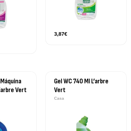
3,87
€
 Máquina
Gel WC 740 Ml L’arbre
’arbre Vert
Vert
Casa