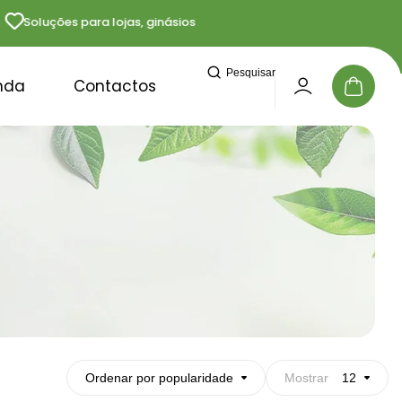
Soluções para lojas, ginásios e profissionais
Entre
Pesquisar
nda
Contactos
Ordenar por popularidade
Mostrar
12