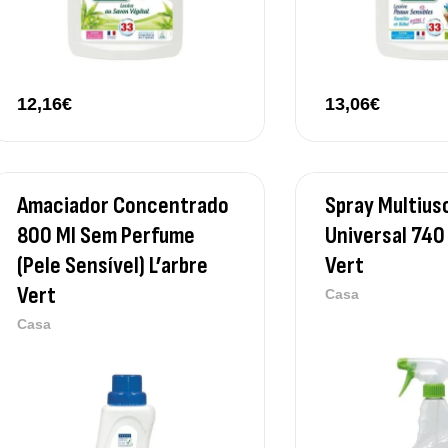
12,16
€
13,06
€
Amaciador Concentrado
Spray Multius
800 Ml Sem Perfume
Universal 740 
(Pele Sensível) L’arbre
Vert
Vert
Casa
Casa