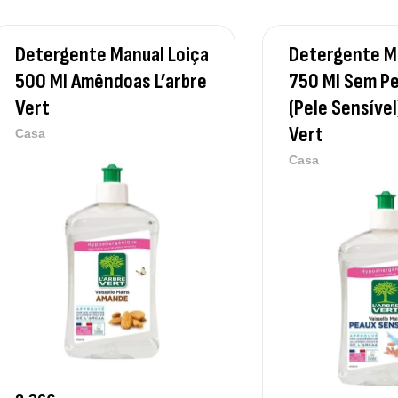
Detergente Manual Loiça
Detergente M
500 Ml Amêndoas L’arbre
750 Ml Sem P
Vert
(Pele Sensível
Vert
Casa
Casa