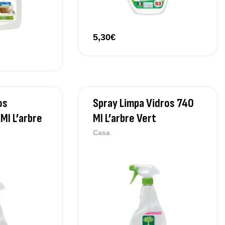
5,30
€
os
Spray Limpa Vidros 740
Ml L’arbre
Ml L’arbre Vert
Casa