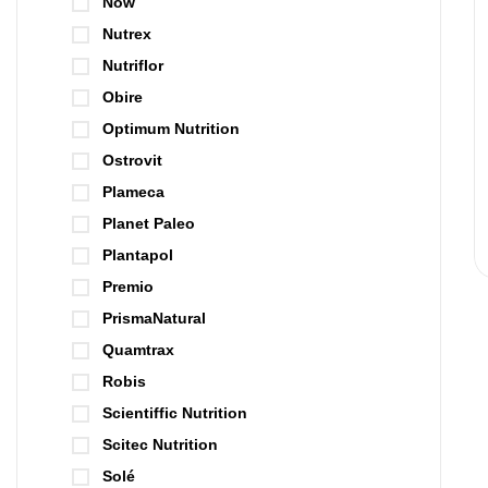
Now
Nutrex
Nutriflor
Obire
Optimum Nutrition
Ostrovit
Plameca
Planet Paleo
Plantapol
Premio
PrismaNatural
Quamtrax
Robis
Scientiffic Nutrition
Scitec Nutrition
Solé