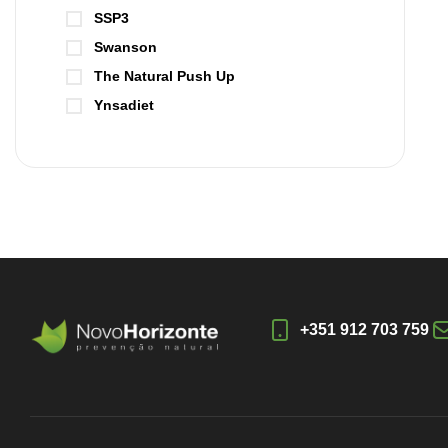
SSP3
Swanson
The Natural Push Up
Ynsadiet
+351 912 703 759