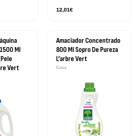
12,01
€
áquina
Amaciador Concentrado
 1500 Ml
800 Ml Sopro De Pureza
(Pele
L’arbre Vert
bre Vert
Casa