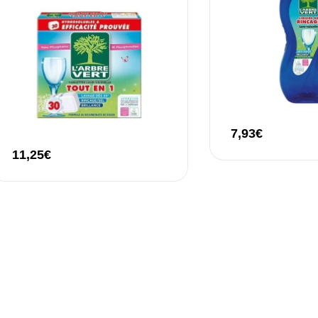
7,93
€
11,25
€