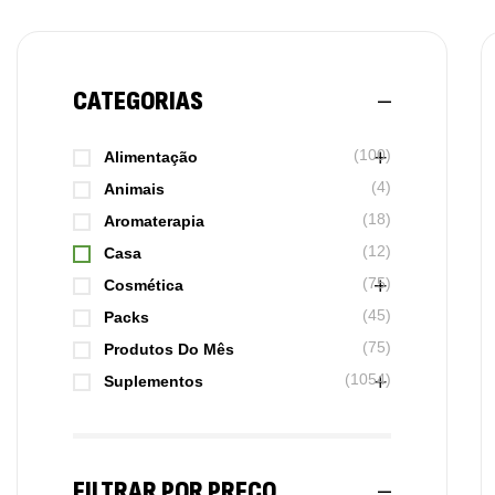
CATEGORIAS
(100)
Alimentação
(4)
Animais
(18)
Aromaterapia
(12)
Casa
(75)
Cosmética
(45)
Packs
(75)
Produtos Do Mês
(1054)
Suplementos
FILTRAR POR PREÇO