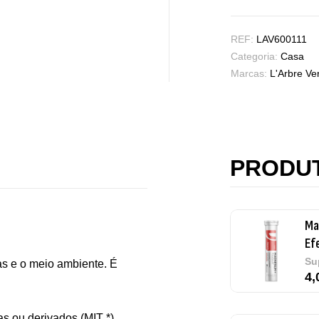
Vi
REF:
LAV600111
Sa
Categoria:
Casa
7,
Marcas:
L'Arbre Ver
Ma
Ef
Su
PRODU
4,
Me
Su
as e o meio ambiente. É
12
s ou derivados (MIT *).