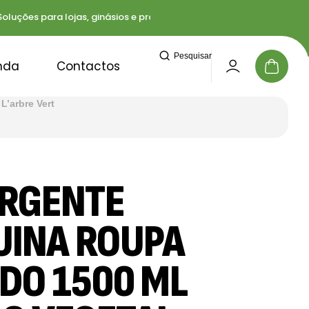
ções para lojas, ginásios e profissionais
Entregas 
Pesquisar
nda
Contactos
’arbre Vert
RGENTE
INA ROUPA
IDO 1500 ML