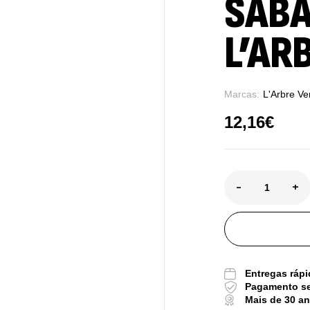
SABÃ
L’AR
Marcas:
L'Arbre Ve
12,16
€
Pu
De
-
+
Tr
Os
Sa
Entregas rápi
9,
Pagamento s
Mais de 30 a