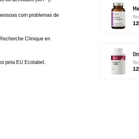
Om
e pessoas com problemas de
Su
12
 Recherche Clinique en
Pu
dos pela EU Ecolabel.
De
Tr
Os
Sa
9,