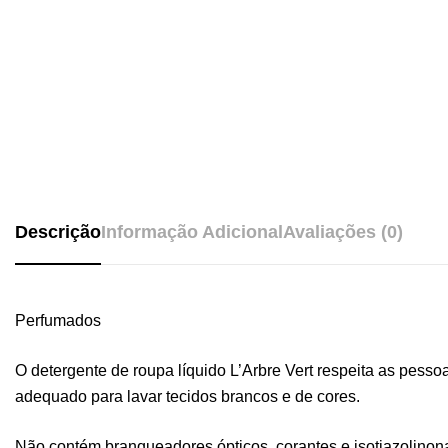
Descrição
Informação Adicional
Avaliações (0)
Perfumados
O detergente de roupa líquido L’Arbre Vert respeita as pesso
adequado para lavar tecidos brancos e de cores.
Não contém branqueadores ópticos, corantes e isotiazolinona