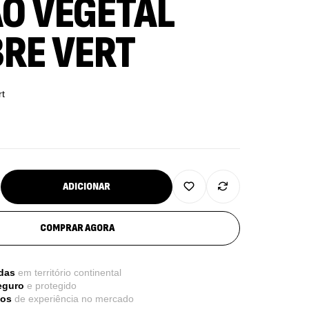
O VEGETAL
BRE VERT
rt
re Electrolytes 270 G Ostrovit
7,50
€
,
sporto
Suplementos
ADICIONAR
iple Magnesium + B6 P-5-P 90 Cápsulas
COMPRAR AGORA
trovit
,
úde Óssea
Suplementos
das
em território continental
50
€
eguro
e protegido
nos
de experiência no mercado