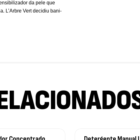
ensibilizador da pele que
Om
. L’Arbre Vert decidiu bani-
Su
12
ELACIONADO
dor Concentrado
Detergente Manual 