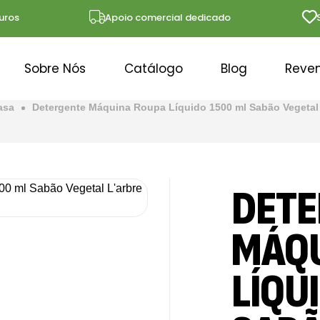
s
Apoio comercial dedicado
Solu
Sobre Nós
Catálogo
Blog
Reve
asa
Detergente Máquina Roupa Líquido 1500 ml Sabão Vegetal L
DETE
MÁQU
LÍQU