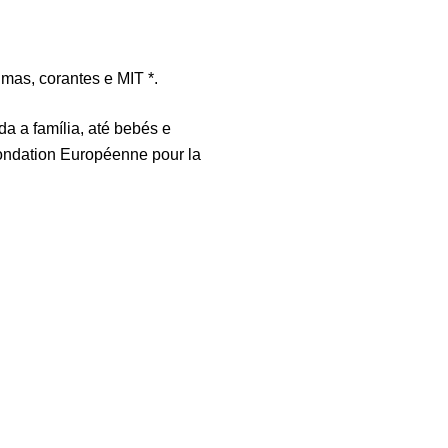
Vi
Sa
7,
mas, corantes e MIT *.
a a família, até bebés e
Ma
Fondation Européenne pour la
Ef
Su
4,
Me
Su
12