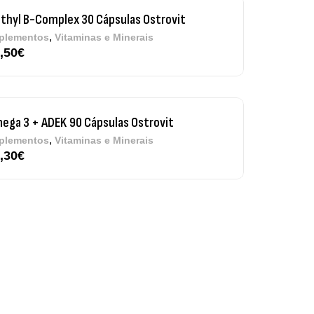
ega 3 + ADEK 90 Cápsulas Ostrovit
,
plementos
Vitaminas e Minerais
,30
€
re Electrolytes 270 G Ostrovit
7,50
€
,
sporto
Suplementos
iple Magnesium + B6 P-5-P 90 Cápsulas
trovit
,
úde Óssea
Suplementos
50
€