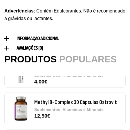
Vitamin D3 + K2 90 Comprimidos Ostrovit
Advertências:
Contém Edulcorantes. Não é recomendado
,
Saúde Óssea
Suplementos
a grávidas ou lactantes.
7,50
€
INFORMAÇÃO ADICIONAL
Magnesium + Potassium 20 Comprimidos
AVALIAÇÕES (0)
Efervescentes Ostrovit
PRODUTOS
POPULARES
,
Suplementos
Vitaminas e Minerais
4,00
€
Methyl B-Complex 30 Cápsulas Ostrovit
,
Suplementos
Vitaminas e Minerais
12,50
€
Omega 3 + ADEK 90 Cápsulas Ostrovit