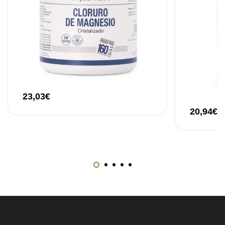
23,03
€
20,94
€