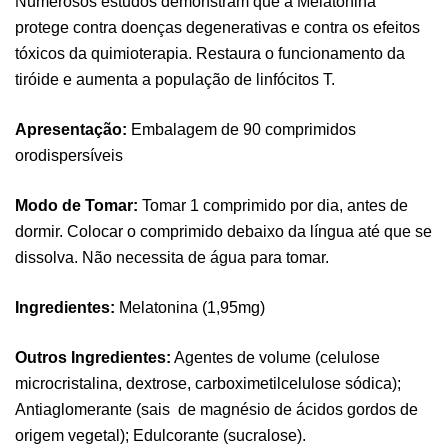
Numerosos estudos demonstram que a Melatonina
protege contra doenças degenerativas e contra os efeitos
tóxicos da quimioterapia. Restaura o funcionamento da
tiróide e aumenta a população de linfócitos T.
Apresentação:
Embalagem de 90 comprimidos
orodispersíveis
Modo de Tomar:
Tomar 1 comprimido por dia, antes de
Pure Electrolytes 270 G Ostrovit
dormir. Colocar o comprimido debaixo da língua até que se
,
Desporto
Suplementos
dissolva. Não necessita de água para tomar.
7,50
€
Ingredientes:
Melatonina (1,95mg)
Triple Magnesium + B6 P-5-P 90 Cápsulas
Outros Ingredientes:
Agentes de volume (celulose
Ostrovit
microcristalina, dextrose, carboximetilcelulose sódica);
,
Saúde Óssea
Suplementos
Antiaglomerante (sais de magnésio de ácidos gordos de
9,50
€
origem vegetal); Edulcorante (sucralose).