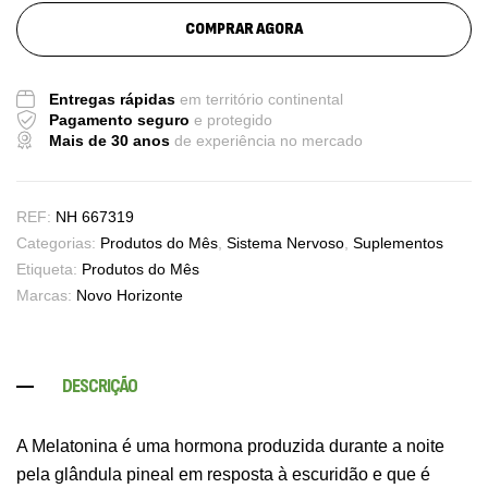
COMPRAR AGORA
Entregas rápidas
em território continental
Pagamento seguro
e protegido
Mais de 30 anos
de experiência no mercado
REF:
NH 667319
Categorias:
Produtos do Mês
,
Sistema Nervoso
,
Suplementos
Etiqueta:
Produtos do Mês
Marcas:
Novo Horizonte
DESCRIÇÃO
A Melatonina é uma hormona produzida durante a noite
pela glândula pineal em resposta à escuridão e que é