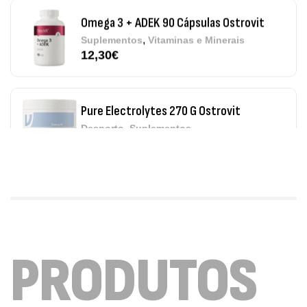
,
Suplementos
Vitaminas e Minerais
12,30
€
Pure Electrolytes 270 G Ostrovit
,
Desporto
Suplementos
7,50
€
Triple Magnesium + B6 P-5-P 90 Cápsulas
Ostrovit
,
Saúde Óssea
Suplementos
9,50
€
Vitamin D3 + K2 90 Comprimidos Ostrovit
PRODUTOS
,
Saúde Óssea
Suplementos
7,50
€