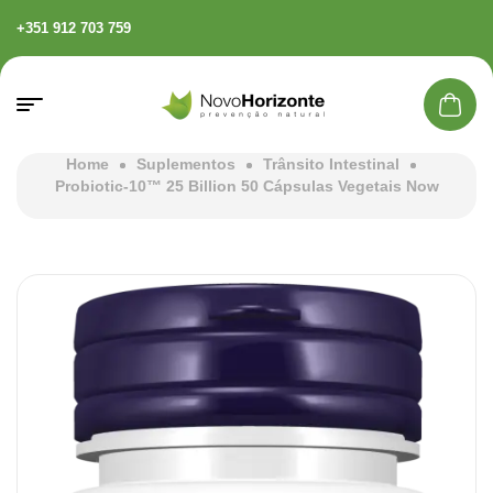
+351 912 703 759
Home
Suplementos
Trânsito Intestinal
Probiotic-10™ 25 Billion 50 Cápsulas Vegetais Now