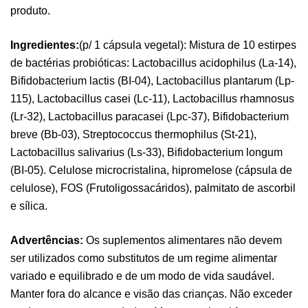
produto.
Ingredientes:
(p/ 1 cápsula vegetal): Mistura de 10 estirpes
de bactérias probióticas: Lactobacillus acidophilus (La-14),
Bifidobacterium lactis (BI-04), Lactobacillus plantarum (Lp-
115), Lactobacillus casei (Lc-11), Lactobacillus rhamnosus
(Lr-32), Lactobacillus paracasei (Lpc-37), Bifidobacterium
breve (Bb-03), Streptococcus thermophilus (St-21),
Lactobacillus salivarius (Ls-33), Bifidobacterium longum
(BI-05). Celulose microcristalina, hipromelose (cápsula de
celulose), FOS (Frutoligossacáridos), palmitato de ascorbil
e sílica.
Pure Electrolytes 270 G Ostrovit
,
Desporto
Suplementos
Advertências:
Os suplementos alimentares não devem
7,50
€
ser utilizados como substitutos de um regime alimentar
variado e equilibrado e de um modo de vida saudável.
Manter fora do alcance e visão das crianças. Não exceder
Triple Magnesium + B6 P-5-P 90 Cápsulas