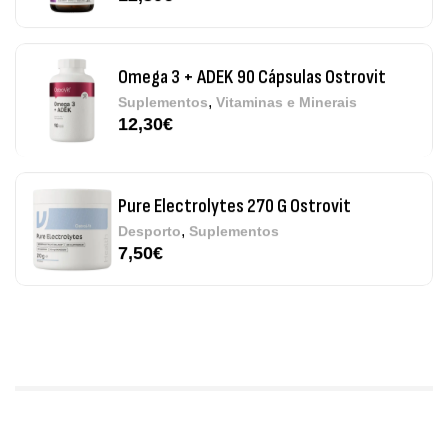
Omega 3 + ADEK 90 Cápsulas Ostrovit
,
Suplementos
Vitaminas e Minerais
12,30
€
Pure Electrolytes 270 G Ostrovit
,
Desporto
Suplementos
7,50
€
Triple Magnesium + B6 P-5-P 90 Cápsulas
Ostrovit
,
Saúde Óssea
Suplementos
9,50
€