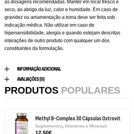
as dosagens recomendadas. Manter em local fresco e
Ostrovit
seco, ao abrigo da luz, calor e humidade. Em caso de
,
Saúde Óssea
Suplementos
gravidez ou amamentação a toma deve ser feita sob
9,50
€
indicação médica. Não utilizar em caso de
hipersensibilidade, alergia e quando estejam descritas
Vitamin D3 + K2 90 Comprimidos Ostrovit
interações de outro produto com qualquer um dos
,
Saúde Óssea
Suplementos
constituintes da formulação.
7,50
€
INFORMAÇÃO ADICIONAL
Magnesium + Potassium 20 Comprimidos
AVALIAÇÕES (0)
Efervescentes Ostrovit
PRODUTOS
POPULARES
,
Suplementos
Vitaminas e Minerais
4,00
€
Methyl B-Complex 30 Cápsulas Ostrovit
,
Suplementos
Vitaminas e Minerais
12,50
€