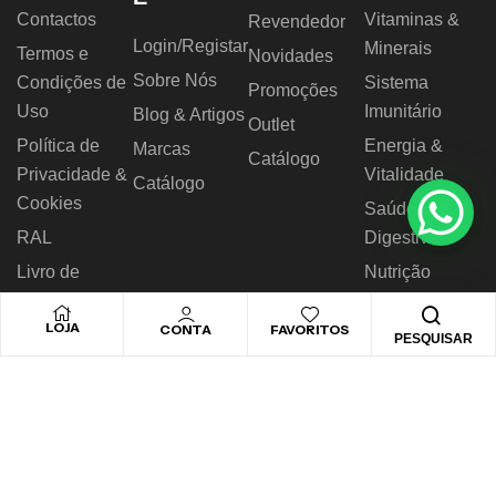
Contactos
Vitaminas &
Revendedor
Login/Registar
Minerais
Termos e
Novidades
Sobre Nós
Condições de
Sistema
Promoções
Uso
Imunitário
Blog & Artigos
Outlet
Política de
Energia &
Marcas
Catálogo
Privacidade &
Vitalidade
Catálogo
Cookies
Saúde
RAL
Digestiva
Livro de
Nutrição
Reclamações
Desportiva
LOJA
CONTA
FAVORITOS
PESQUISAR
© 2026 Novo Horizonte – Todos os direitos reservados.
Desenvolvido by
Biggthen Digital Solution