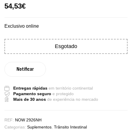
54,53
€
Exclusivo online
Esgotado
Entregas rápidas
em território continental
Pagamento seguro
e protegido
Mais de 30 anos
de experiência no mercado
REF:
NOW 2926NH
Categorias:
Suplementos
,
Trânsito Intestinal