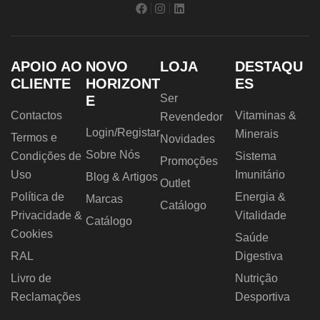
APOIO AO
NOVO
LOJA
DESTAQU
CLIENTE
HORIZONT
ES
Ser
E
Contactos
Vitaminas &
Revendedor
Login/Registar
Minerais
Termos e
Novidades
Sobre Nós
Condições de
Sistema
Promoções
Uso
Imunitário
Blog & Artigos
Outlet
Política de
Energia &
Marcas
Catálogo
Privacidade &
Vitalidade
Catálogo
Cookies
Saúde
RAL
Digestiva
Livro de
Nutrição
Reclamações
Desportiva