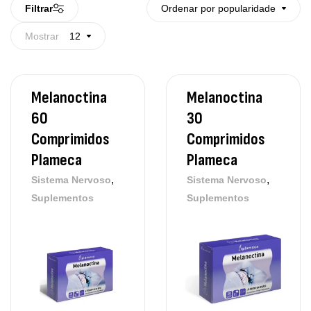
Filtrar
Ordenar por popularidade
Mostrar
12
Melanoctina
Melanoctina
60
30
Comprimidos
Comprimidos
Plameca
Plameca
,
,
Sistema Nervoso
Sistema Nervoso
Suplementos
Suplementos