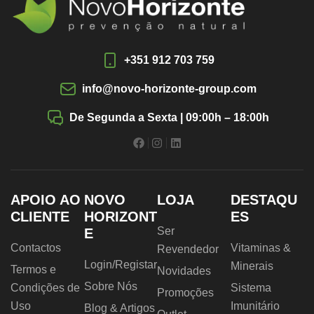
+351 912 703 759
info@novo-horizonte-group.com
De Segunda a Sexta | 09:00h – 18:00h
APOIO AO
NOVO
LOJA
DESTAQU
CLIENTE
HORIZONT
ES
Ser
E
Contactos
Vitaminas &
Revendedor
Login/Registar
Minerais
Termos e
Novidades
Sobre Nós
Condições de
Sistema
Promoções
Uso
Imunitário
Blog & Artigos