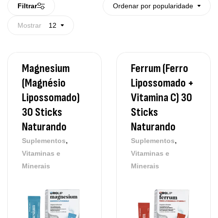
Filtrar
Ordenar por popularidade
Mostrar
12
Magnesium
Ferrum (Ferro
(Magnésio
Lipossomado +
Lipossomado)
Vitamina C) 30
30 Sticks
Sticks
Naturando
Naturando
,
,
Suplementos
Suplementos
Vitaminas e
Vitaminas e
Minerais
Minerais