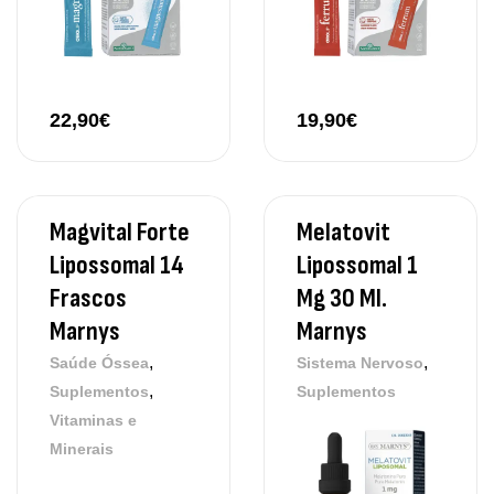
22,90
€
19,90
€
Magvital Forte
Melatovit
Lipossomal 14
Lipossomal 1
Frascos
Mg 30 Ml.
Marnys
Marnys
,
,
Saúde Óssea
Sistema Nervoso
,
Suplementos
Suplementos
Vitaminas e
Minerais