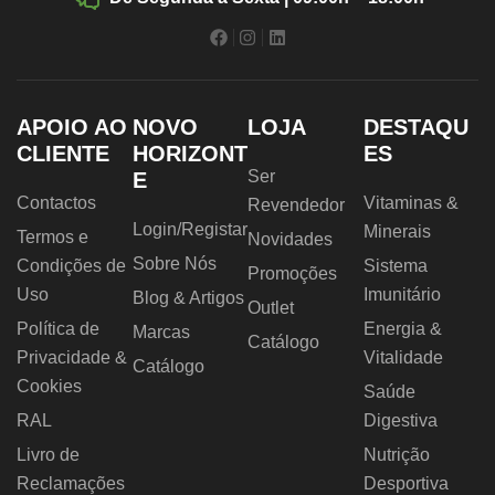
APOIO AO
NOVO
LOJA
DESTAQU
CLIENTE
HORIZONT
ES
Ser
E
Contactos
Vitaminas &
Revendedor
Login/Registar
Minerais
Termos e
Novidades
Sobre Nós
Condições de
Sistema
Promoções
Uso
Imunitário
Blog & Artigos
Outlet
Política de
Energia &
Marcas
Catálogo
Privacidade &
Vitalidade
Catálogo
Cookies
Saúde
RAL
Digestiva
Livro de
Nutrição
Reclamações
Desportiva