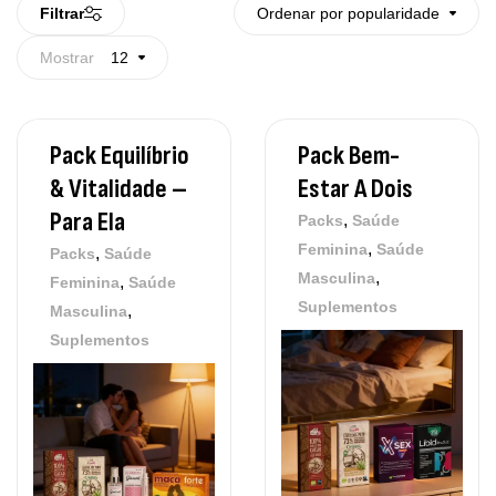
Filtrar
Ordenar por popularidade
Mostrar
12
Pack Equilíbrio
Pack Bem-
& Vitalidade –
Estar A Dois
Para Ela
,
Packs
Saúde
,
Feminina
Saúde
,
Packs
Saúde
,
Masculina
,
Feminina
Saúde
Suplementos
,
Masculina
Suplementos