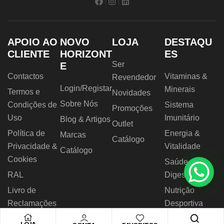
APOIO AO
NOVO
LOJA
DESTAQU
CLIENTE
HORIZONT
ES
Ser
E
Contactos
Vitaminas &
Revendedor
Login/Registar
Minerais
Termos e
Novidades
Sobre Nós
Condições de
Sistema
Promoções
Uso
Imunitário
Blog & Artigos
Outlet
Política de
Energia &
Marcas
Catálogo
Privacidade &
Vitalidade
Catálogo
Cookies
Saúde
RAL
Digestiva
Livro de
Nutrição
Reclamações
Desportiva
LOJA