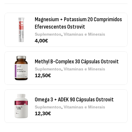
4,00
€
Methyl B-Complex 30 Cápsulas Ostrovit
,
Suplementos
Vitaminas e Minerais
12,50
€
Omega 3 + ADEK 90 Cápsulas Ostrovit
,
Suplementos
Vitaminas e Minerais
12,30
€
Pure Electrolytes 270 G Ostrovit
,
Desporto
Suplementos
7,50
€