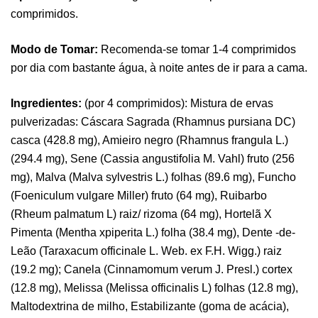
comprimidos.
Modo de Tomar:
Recomenda-se tomar 1-4 comprimidos
por dia com bastante água, à noite antes de ir para a cama.
Ingredientes:
(por 4 comprimidos): Mistura de ervas
pulverizadas: Cáscara Sagrada (Rhamnus pursiana DC)
casca (428.8 mg), Amieiro negro (Rhamnus frangula L.)
(294.4 mg), Sene (Cassia angustifolia M. Vahl) fruto (256
mg), Malva (Malva sylvestris L.) folhas (89.6 mg), Funcho
(Foeniculum vulgare Miller) fruto (64 mg), Ruibarbo
(Rheum palmatum L) raiz/ rizoma (64 mg), Hortelã X
Pimenta (Mentha xpiperita L.) folha (38.4 mg), Dente -de-
Leão (Taraxacum officinale L. Web. ex F.H. Wigg.) raiz
(19.2 mg); Canela (Cinnamomum verum J. Presl.) cortex
(12.8 mg), Melissa (Melissa officinalis L) folhas (12.8 mg),
Maltodextrina de milho, Estabilizante (goma de acácia),