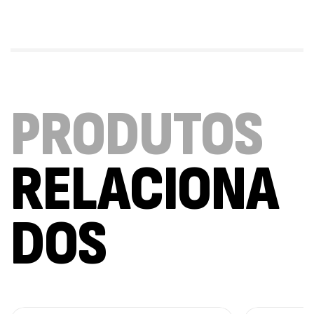
Triple Magnesium + B6 P-5-P 90 Cápsulas
Ostrovit
,
Saúde Óssea
Suplementos
9,50
€
PRODUTOS
Vitamin D3 + K2 90 Comprimidos Ostrovit
,
Saúde Óssea
Suplementos
7,50
€
RELACIONA
Magnesium + Potassium 20 Comprimidos
Efervescentes Ostrovit
DOS
,
Suplementos
Vitaminas e Minerais
4,00
€
Methyl B-Complex 30 Cápsulas Ostrovit
,
Suplementos
Vitaminas e Minerais