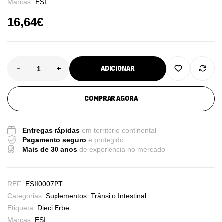
Marcas:
ESI
16,64
€
-
+
ADICIONAR
COMPRAR AGORA
Entregas rápidas
em território continental
Pagamento seguro
e protegido
Mais de 30 anos
de experiência no mercado
REF:
ESII0007PT
Categorias:
Suplementos
,
Trânsito Intestinal
Etiqueta:
Dieci Erbe
Marcas:
ESI