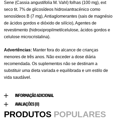
Pure Electrolytes 270 G Ostrovit
Sene (Cassia angustifolia M. Vahl) folhas (100 mg), ext
,
Desporto
Suplementos
seco tit. 7% de glicosídeos hidroxiantracénico como
7,50
€
senosídeos B (7 mg), Antiaglomerantes (sais de magnésio
de ácidos gordos e dióxido de silício), Agentes de
revestimento (hidroxipropilmetilcelulose, ácidos gordos e
Triple Magnesium + B6 P-5-P 90 Cápsulas
celulose microcristalina).
Ostrovit
,
Saúde Óssea
Suplementos
Advertências:
Manter fora do alcance de crianças
9,50
€
menores de três anos. Não exceder a dose diária
recomendada. Os suplementos não se destinam a
Vitamin D3 + K2 90 Comprimidos Ostrovit
substituir uma dieta variada e equilibrada e um estilo de
vida saudável.
,
Saúde Óssea
Suplementos
7,50
€
INFORMAÇÃO ADICIONAL
Magnesium + Potassium 20 Comprimidos
AVALIAÇÕES (0)
Efervescentes Ostrovit
PRODUTOS
POPULARES
,
Suplementos
Vitaminas e Minerais