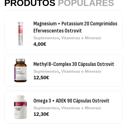
PRODUTOS
POPULARES
,
Suplementos
Vitaminas e Minerais
4,00
€
Methyl B-Complex 30 Cápsulas Ostrovit
,
Suplementos
Vitaminas e Minerais
12,50
€
Omega 3 + ADEK 90 Cápsulas Ostrovit
,
Suplementos
Vitaminas e Minerais
12,30
€
Pure Electrolytes 270 G Ostrovit
,
Desporto
Suplementos
7,50
€