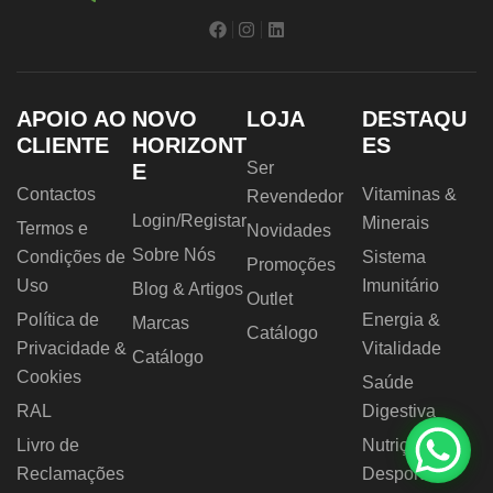
APOIO AO
NOVO
LOJA
DESTAQU
CLIENTE
HORIZONT
ES
Ser
E
Contactos
Vitaminas &
Revendedor
Login/Registar
Minerais
Termos e
Novidades
Sobre Nós
Condições de
Sistema
Promoções
Uso
Imunitário
Blog & Artigos
Outlet
Política de
Energia &
Marcas
Catálogo
Privacidade &
Vitalidade
Catálogo
Cookies
Saúde
RAL
Digestiva
Livro de
Nutrição
Reclamações
Desportiva