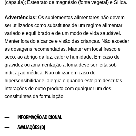
(cápsula); Estearato de magnésio (fonte vegetal) e Sílica.
Pure Electrolytes 270 G Ostrovit
Advertências:
Os suplementos alimentares não devem
,
Desporto
Suplementos
7,50
€
ser utilizados como substitutos de um regime alimentar
variado e equilibrado e de um modo de vida saudável.
Manter fora do alcance e visão das crianças. Não exceder
Triple Magnesium + B6 P-5-P 90 Cápsulas
as dosagens recomendadas. Manter em local fresco e
Ostrovit
seco, ao abrigo da luz, calor e humidade. Em caso de
,
Saúde Óssea
Suplementos
gravidez ou amamentação a toma deve ser feita sob
9,50
€
indicação médica. Não utilizar em caso de
hipersensibilidade, alergia e quando estejam descritas
interações de outro produto com qualquer um dos
Vitamin D3 + K2 90 Comprimidos Ostrovit
constituintes da formulação.
,
Saúde Óssea
Suplementos
7,50
€
INFORMAÇÃO ADICIONAL
Magnesium + Potassium 20 Comprimidos
AVALIAÇÕES (0)
Efervescentes Ostrovit