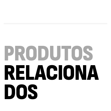
Triple Magnesium + B6 P-5-P 90 Cápsulas
Ostrovit
,
Saúde Óssea
Suplementos
9,50
€
PRODUTOS
Vitamin D3 + K2 90 Comprimidos Ostrovit
,
Saúde Óssea
Suplementos
7,50
€
RELACIONA
Magnesium + Potassium 20 Comprimidos
Efervescentes Ostrovit
DOS
,
Suplementos
Vitaminas e Minerais
4,00
€
Methyl B-Complex 30 Cápsulas Ostrovit