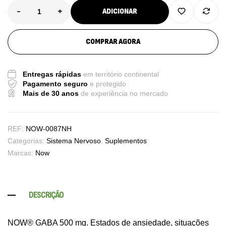
-
+
ADICIONAR
COMPRAR AGORA
Entregas rápidas
em território continental
Pagamento seguro
e protegido
Mais de 30 anos
de experiência no mercado
REF:
NOW-0087NH
Categorias:
Sistema Nervoso
,
Suplementos
Marcas:
Now
DESCRIÇÃO
NOW® GABA 500 mg. Estados de ansiedade, situações