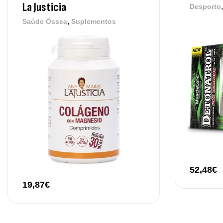
La Justicia
Desporto
,
Saúde Óssea
Suplementos
52,48
€
19,87
€