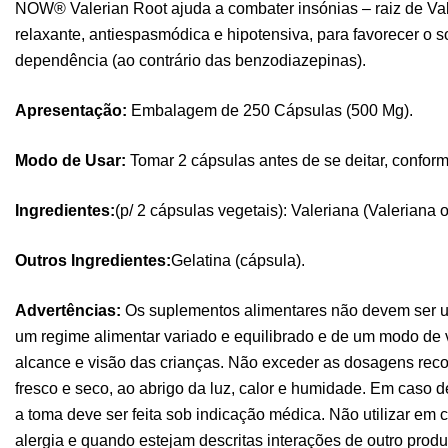
NOW® Valerian Root ajuda a combater insónias – raiz de Val
relaxante, antiespasmódica e hipotensiva, para favorecer o 
dependência (ao contrário das benzodiazepinas).
Apresentação:
Embalagem de 250 Cápsulas (500 Mg).
Modo de Usar:
Tomar 2 cápsulas antes de se deitar, confor
Ingredientes:
(p/ 2 cápsulas vegetais): Valeriana (Valeriana of
Outros Ingredientes:
Gelatina (cápsula).
Advertências:
Os suplementos alimentares não devem ser ut
um regime alimentar variado e equilibrado e de um modo de 
alcance e visão das crianças. Não exceder as dosagens rec
fresco e seco, ao abrigo da luz, calor e humidade. Em caso
a toma deve ser feita sob indicação médica. Não utilizar em 
alergia e quando estejam descritas interações de outro pro