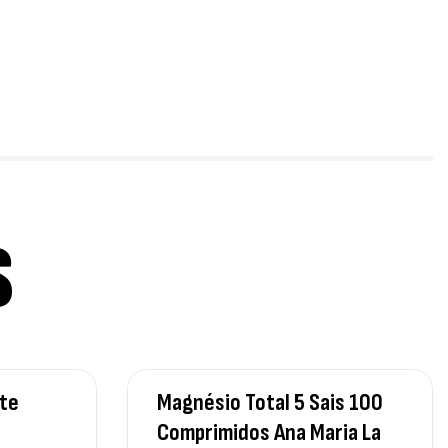
trovit
,
úde Óssea
Suplementos
50
€
tamin D3 + K2 90 Comprimidos Ostrovit
,
úde Óssea
Suplementos
50
€
S
gnesium + Potassium 20 Comprimidos
ervescentes Ostrovit
,
plementos
Vitaminas e Minerais
00
€
te
Magnésio Total 5 Sais 100
Comprimidos Ana Maria La