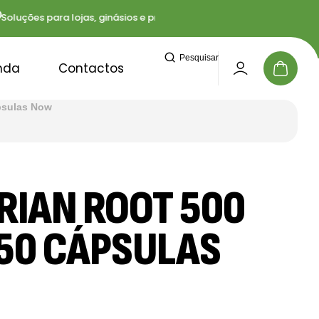
uções para lojas, ginásios e profissionais
Entregas
Pesquisar
nda
Contactos
psulas Now
RIAN ROOT 500
50 CÁPSULAS