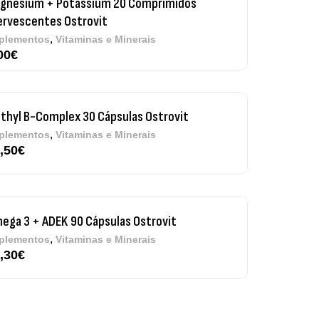
thyl B-Complex 30 Cápsulas Ostrovit
,
plementos
Vitaminas e Minerais
,50
€
ega 3 + ADEK 90 Cápsulas Ostrovit
,
plementos
Vitaminas e Minerais
,30
€
re Electrolytes 270 G Ostrovit
7,50
€
,
sporto
Suplementos
iple Magnesium + B6 P-5-P 90 Cápsulas