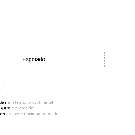
Esgotado
re Electrolytes 270 G Ostrovit
das
em território continental
7,50
€
eguro
e protegido
,
sporto
Suplementos
nos
de experiência no mercado
H