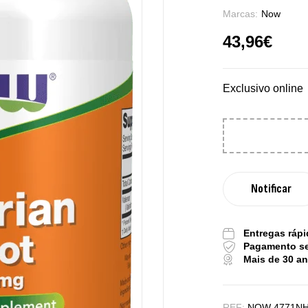
Marcas:
Now
43,96
€
Exclusivo online
Pu
Entregas rápi
Pagamento s
De
Mais de 30 a
REF:
NOW 4771N