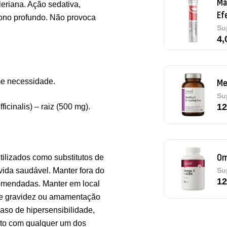
eriana. Ação sedativa,
Me
sono profundo. Não provoca
Su
12
me necessidade.
Om
Su
12
ficinalis) – raiz (500 mg).
ilizados como substitutos de
Pu
vida saudável. Manter fora do
De
omendadas. Manter em local
 de gravidez ou amamentação
caso de hipersensibilidade,
duto com qualquer um dos
Tr