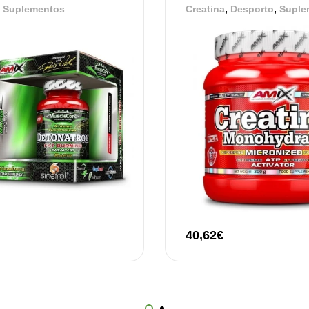
Me
,
,
,
Suplementos
Creatina
Desporto
Suple
Su
12
Om
Su
12
40,62
€