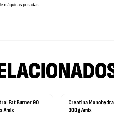
 de máquinas pesadas.
Os
Sa
9,
Vi
Sa
7,
ELACIONADO
Ma
Ef
Su
4,
rol Fat Burner 90
Creatina Monohydra
s Amix
300g Amix