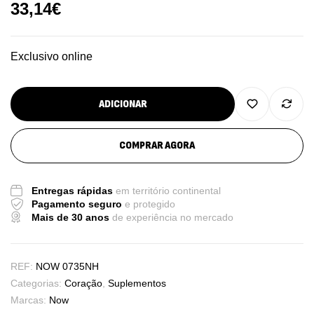
33,14
€
Exclusivo online
ADICIONAR
COMPRAR AGORA
Entregas rápidas
em território continental
Pagamento seguro
e protegido
Mais de 30 anos
de experiência no mercado
REF:
NOW 0735NH
Categorias:
Coração
,
Suplementos
Marcas:
Now