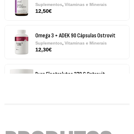
Omega 3 + ADEK 90 Cápsulas Ostrovit
,
Suplementos
Vitaminas e Minerais
12,30
€
Pure Electrolytes 270 G Ostrovit
,
Desporto
Suplementos
7,50
€
Triple Magnesium + B6 P-5-P 90 Cápsulas
Ostrovit
,
Saúde Óssea
Suplementos
9,50
€
Vitamin D3 + K2 90 Comprimidos Ostrovit