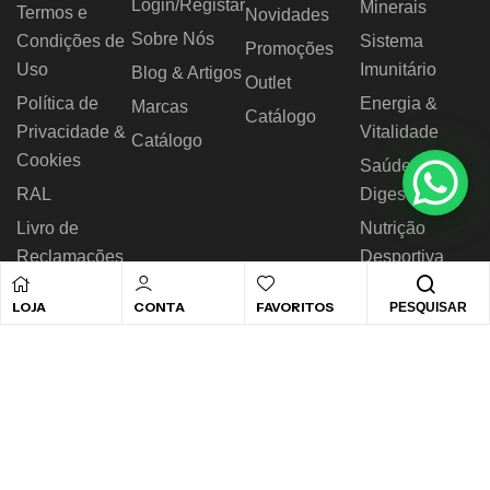
Login/Registar
Minerais
Termos e
Novidades
Sobre Nós
Condições de
Sistema
Promoções
Uso
Imunitário
Blog & Artigos
Outlet
Política de
Energia &
Marcas
Catálogo
Privacidade &
Vitalidade
Catálogo
Cookies
Saúde
RAL
Digestiva
Livro de
Nutrição
Reclamações
Desportiva
LOJA
CONTA
FAVORITOS
PESQUISAR
© 2026 Novo Horizonte – Todos os direitos reservados.
Desenvolvido by
Biggthen Digital Solution