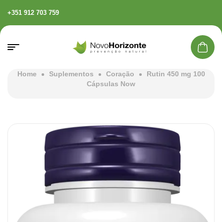
+351 912 703 759
Home
Suplementos
Coração
Rutin 450 mg 100
Cápsulas Now