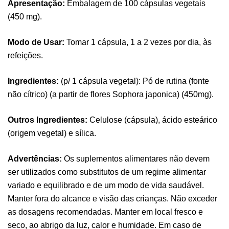
Apresentação:
Embalagem de 100 cápsulas vegetais
(450 mg).
Modo de Usar:
Tomar 1 cápsula, 1 a 2 vezes por dia, às
refeições.
Ingredientes:
(p/ 1 cápsula vegetal): Pó de rutina (fonte
não cítrico) (a partir de flores Sophora japonica) (450mg).
Outros Ingredientes:
Celulose (cápsula), ácido esteárico
(origem vegetal) e sílica.
Pure Electrolytes 270 G Ostrovit
,
Desporto
Suplementos
Advertências:
Os suplementos alimentares não devem
7,50
€
ser utilizados como substitutos de um regime alimentar
variado e equilibrado e de um modo de vida saudável.
Manter fora do alcance e visão das crianças. Não exceder
Triple Magnesium + B6 P-5-P 90 Cápsulas
as dosagens recomendadas. Manter em local fresco e
Ostrovit
seco, ao abrigo da luz, calor e humidade. Em caso de