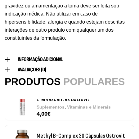
,
Saúde Óssea
Suplementos
gravidez ou amamentação a toma deve ser feita sob
9,50
€
indicação médica. Não utilizar em caso de
hipersensibilidade, alergia e quando estejam descritas
Vitamin D3 + K2 90 Comprimidos Ostrovit
interações de outro produto com qualquer um dos
,
Saúde Óssea
Suplementos
constituintes da formulação.
7,50
€
INFORMAÇÃO ADICIONAL
Magnesium + Potassium 20 Comprimidos
AVALIAÇÕES (0)
Efervescentes Ostrovit
PRODUTOS
POPULARES
,
Suplementos
Vitaminas e Minerais
4,00
€
Methyl B-Complex 30 Cápsulas Ostrovit
,
Suplementos
Vitaminas e Minerais
12,50
€