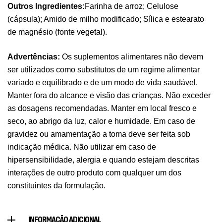
Outros Ingredientes:
Farinha de arroz; Celulose
(cápsula); Amido de milho modificado; Sílica e estearato
de magnésio (fonte vegetal).
Pure Electrolytes 270 G Ostrovit
,
Desporto
Suplementos
Advertências:
Os suplementos alimentares não devem
7,50
€
ser utilizados como substitutos de um regime alimentar
variado e equilibrado e de um modo de vida saudável.
Manter fora do alcance e visão das crianças. Não exceder
Triple Magnesium + B6 P-5-P 90 Cápsulas
as dosagens recomendadas. Manter em local fresco e
Ostrovit
seco, ao abrigo da luz, calor e humidade. Em caso de
,
Saúde Óssea
Suplementos
gravidez ou amamentação a toma deve ser feita sob
9,50
€
indicação médica. Não utilizar em caso de
hipersensibilidade, alergia e quando estejam descritas
Vitamin D3 + K2 90 Comprimidos Ostrovit
interações de outro produto com qualquer um dos
,
Saúde Óssea
Suplementos
constituintes da formulação.
7,50
€
INFORMAÇÃO ADICIONAL