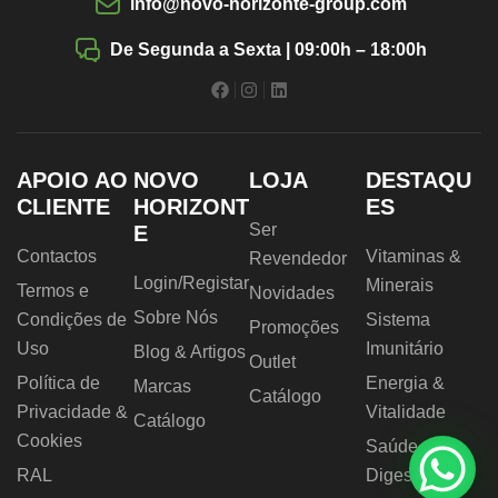
info@novo-horizonte-group.com
De Segunda a Sexta | 09:00h – 18:00h
APOIO AO
NOVO
LOJA
DESTAQU
CLIENTE
HORIZONT
ES
Ser
E
Contactos
Vitaminas &
Revendedor
Login/Registar
Minerais
Termos e
Novidades
Sobre Nós
Condições de
Sistema
Promoções
Uso
Imunitário
Blog & Artigos
Outlet
Política de
Energia &
Marcas
Catálogo
Privacidade &
Vitalidade
Catálogo
Cookies
Saúde
RAL
Digestiva