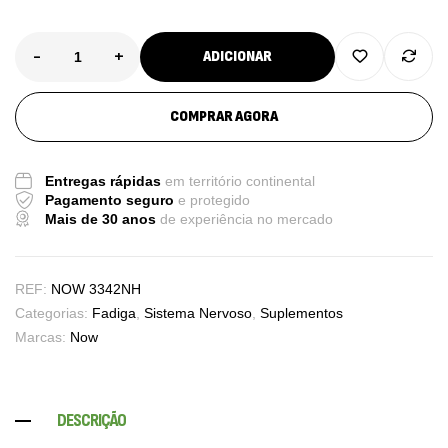
-
+
ADICIONAR
COMPRAR AGORA
Entregas rápidas
em território continental
Pagamento seguro
e protegido
Mais de 30 anos
de experiência no mercado
REF:
NOW 3342NH
Categorias:
Fadiga
,
Sistema Nervoso
,
Suplementos
Marcas:
Now
DESCRIÇÃO