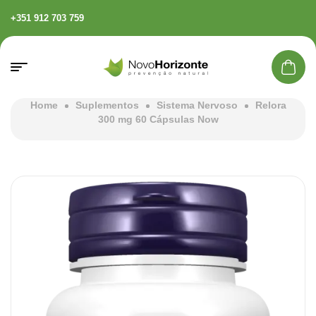
+351 912 703 759
Home
Suplementos
Sistema Nervoso
Relora
300 mg 60 Cápsulas Now