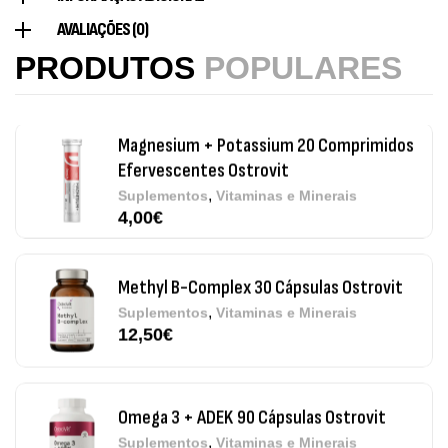
Magnesium + Potassium 20 Comprimidos
AVALIAÇÕES (0)
Efervescentes Ostrovit
PRODUTOS
POPULARES
,
Suplementos
Vitaminas e Minerais
4,00
€
Methyl B-Complex 30 Cápsulas Ostrovit
,
Suplementos
Vitaminas e Minerais
12,50
€
Omega 3 + ADEK 90 Cápsulas Ostrovit
,
Suplementos
Vitaminas e Minerais
12,30
€
Pure Electrolytes 270 G Ostrovit
,
Desporto
Suplementos