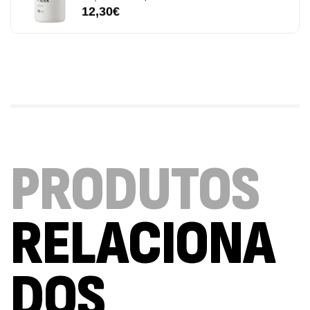
7,50
€
Triple Magnesium + B6 P-5-P 90 Cápsulas
Ostrovit
,
Saúde Óssea
Suplementos
9,50
€
Vitamin D3 + K2 90 Comprimidos Ostrovit
PRODUTOS
,
Saúde Óssea
Suplementos
7,50
€
RELACIONA
Magnesium + Potassium 20 Comprimidos
Efervescentes Ostrovit
DOS
,
Suplementos
Vitaminas e Minerais
4,00
€