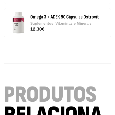
Omega 3 + ADEK 90 Cápsulas Ostrovit
,
Suplementos
Vitaminas e Minerais
12,30
€
Pure Electrolytes 270 G Ostrovit
,
Desporto
Suplementos
7,50
€
Triple Magnesium + B6 P-5-P 90 Cápsulas
PRODUTOS
Ostrovit
,
Saúde Óssea
Suplementos
9,50
€
RELACIONA