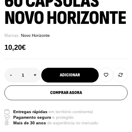
60 CÁPSULAS
NOVO HORIZONTE
Marcas:
Novo Horizonte
10,20
€
-
+
ADICIONAR
COMPRAR AGORA
Entregas rápidas
em território continental
Pagamento seguro
e protegido
Mais de 30 anos
de experiência no mercado