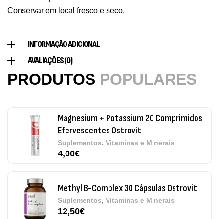
Ostrovit
Conservar em local fresco e seco.
,
Saúde Óssea
Suplementos
9,50
€
INFORMAÇÃO ADICIONAL
Vitamin D3 + K2 90 Comprimidos Ostrovit
AVALIAÇÕES (0)
,
Saúde Óssea
Suplementos
PRODUTOS
POPULARES
7,50
€
Magnesium + Potassium 20 Comprimidos
Efervescentes Ostrovit
,
Suplementos
Vitaminas e Minerais
4,00
€
Methyl B-Complex 30 Cápsulas Ostrovit
,
Suplementos
Vitaminas e Minerais
12,50
€