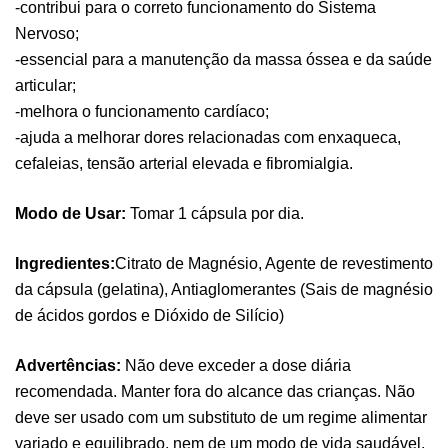
-contribui para o correto funcionamento do Sistema
Nervoso;
-essencial para a manutenção da massa óssea e da saúde
articular;
-melhora o funcionamento cardíaco;
-ajuda a melhorar dores relacionadas com enxaqueca,
cefaleias, tensão arterial elevada e fibromialgia.
Modo de Usar:
Tomar 1 cápsula por dia.
Ingredientes:
Citrato de Magnésio, Agente de revestimento
da cápsula (gelatina), Antiaglomerantes (Sais de magnésio
Pure Electrolytes 270 G Ostrovit
de ácidos gordos e Dióxido de Silício)
,
Desporto
Suplementos
7,50
€
Advertências:
Não deve exceder a dose diária
recomendada. Manter fora do alcance das crianças. Não
deve ser usado com um substituto de um regime alimentar
Triple Magnesium + B6 P-5-P 90 Cápsulas
variado e equilibrado, nem de um modo de vida saudável.