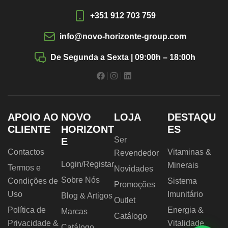
+351 912 703 759
info@novo-horizonte-group.com
De Segunda a Sexta | 09:00h – 18:00h
APOIO AO
NOVO
LOJA
DESTAQU
CLIENTE
HORIZONT
ES
Ser
E
Contactos
Vitaminas &
Revendedor
Login/Registar
Minerais
Termos e
Novidades
Sobre Nós
Condições de
Sistema
Promoções
Uso
Imunitário
Blog & Artigos
Outlet
Política de
Energia &
Marcas
Catálogo
Privacidade &
Vitalidade
Catálogo