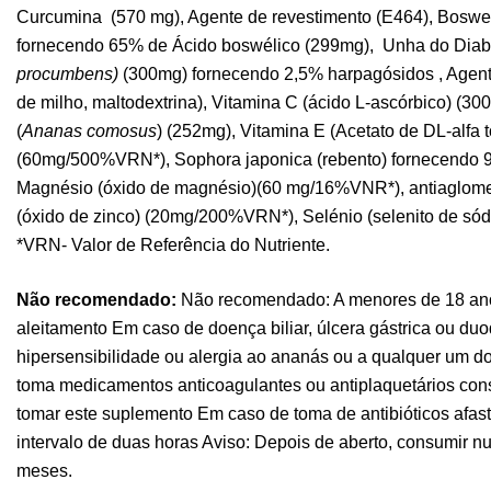
Curcumina (570 mg), Agente de revestimento (E464), Boswell
fornecendo 65% de Ácido boswélico (299mg), Unha do Diab
procumbens)
(300mg) fornecendo 2,5% harpagósidos , Agent
de milho, maltodextrina), Vitamina C (ácido L-ascórbico) 
(
Ananas comosus
) (252mg), Vitamina E (Acetato de DL-alfa t
(60mg/500%VRN*), Sophora japonica (rebento) fornecendo 9
Magnésio (óxido de magnésio)(60 mg/16%VNR*), antiaglome
(óxido de zinco) (20mg/200%VRN*), Selénio (selenito de só
*VRN- Valor de Referência do Nutriente.
Não recomendado:
Não recomendado: A menores de 18 ano
aleitamento Em caso de doença biliar, úlcera gástrica ou d
hipersensibilidade ou alergia ao ananás ou a qualquer um do
toma medicamentos anticoagulantes ou antiplaquetários con
tomar este suplemento Em caso de toma de antibióticos afa
intervalo de duas horas Aviso: Depois de aberto, consumir 
meses.