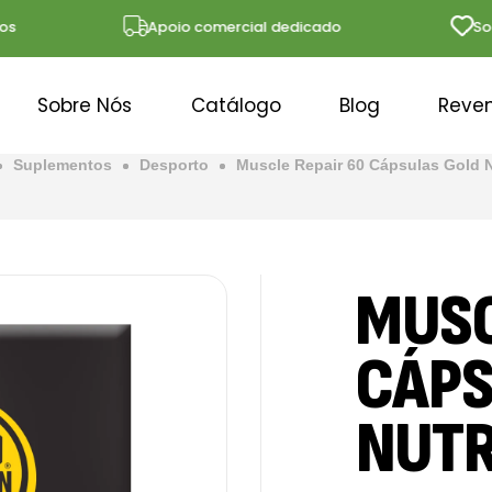
Apoio comercial dedicado
Soluções
Sobre Nós
Catálogo
Blog
Reve
Suplementos
Desporto
Muscle Repair 60 Cápsulas Gold N
MUSC
CÁPS
NUTR