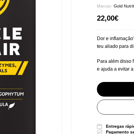
Marcas:
Gold Nutrit
22,00
€
Dor e inflamação
teu aliado para d
Para além disso 
Pu
e ajuda a evitar 
De
Tr
Os
Sa
9,
Entregas rápi
Pagamento s