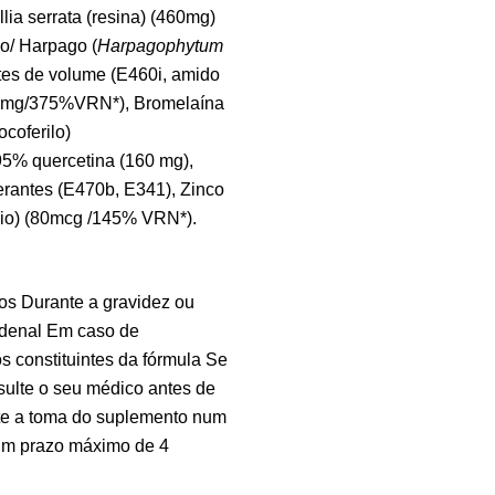
ia serrata (resina) (460mg)
Om
o/ Harpago (
Harpagophytum
Su
es de volume (E460i, amido
12
(300mg/375%VRN*), Bromelaína
ocoferilo)
5% quercetina (160 mg),
rantes (E470b, E341), Zinco
dio) (80mcg /145% VRN*).
s Durante a gravidez ou
uodenal Em caso de
s constituintes da fórmula Se
sulte o seu médico antes de
ste a toma do suplemento num
num prazo máximo de 4