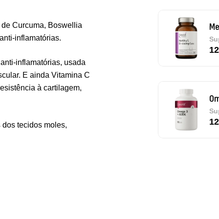
o de Curcuma, Boswellia
Om
nti-inflamatórias.
Su
12
ti-inflamatórias, usada
cular. E ainda Vitamina C
esistência à cartilagem,
Pu
De
 dos tecidos moles,
Tr
Os
Sa
9,