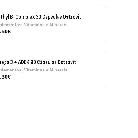
ega 3 + ADEK 90 Cápsulas Ostrovit
,
plementos
Vitaminas e Minerais
,30
€
re Electrolytes 270 G Ostrovit
7,50
€
,
sporto
Suplementos
iple Magnesium + B6 P-5-P 90 Cápsulas
trovit
,
úde Óssea
Suplementos
50
€