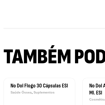
TAMBÉM PO
No Dol Flogo 30 Cápsulas ESI
No Dol 
Ml. ESI
,
Saúde Óssea
Suplementos
Cosmétic