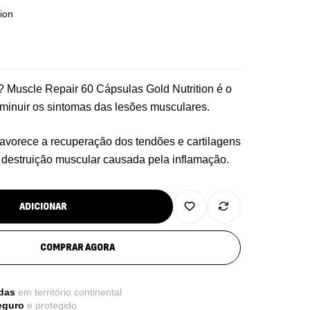
ion
? Muscle Repair 60 Cápsulas Gold Nutrition é o
iminuir os sintomas das lesões musculares.
favorece a recuperação dos tendões e cartilagens
re Electrolytes 270 G Ostrovit
a destruição muscular causada pela inflamação.
7,50
€
,
sporto
Suplementos
ADICIONAR
iple Magnesium + B6 P-5-P 90 Cápsulas
COMPRAR AGORA
trovit
,
úde Óssea
Suplementos
50
€
das
em território continental
eguro
e protegido