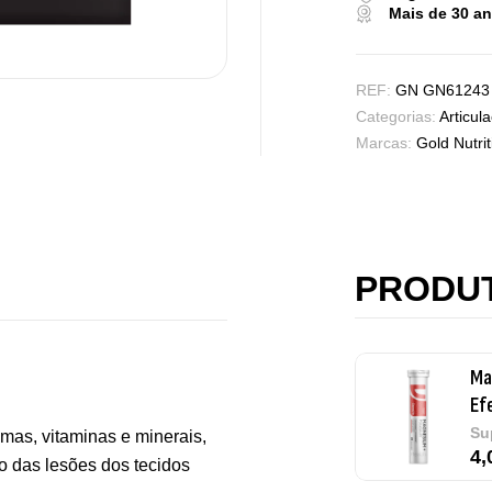
Mais de 30 a
Vi
REF:
GN GN61243
Sa
Categorias:
Articul
7,
Marcas:
Gold Nutrit
Ma
Ef
Su
PRODU
4,
Me
Su
mas, vitaminas e minerais,
12
ão das lesões dos tecidos