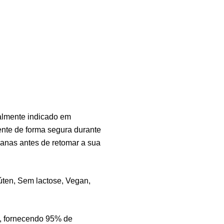
Vi
Sa
7,
Ma
Ef
Su
ialmente indicado em
4,
ente de forma segura durante
anas antes de retomar a sua
Me
ten, Sem lactose, Vegan,
Su
12
), fornecendo 95% de