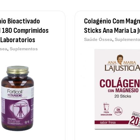
Me
Su
12
io Bioactivado
Colagénio Com Magn
l 180 Comprimidos
Sticks Ana Maria La J
Laboratorios
,
Saúde Óssea
Suplement
Om
,
sea
Suplementos
Su
12