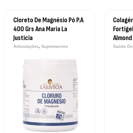
Cloreto De Magnésio Pó P.A
Colagén
400 Grs Ana Maria La
Fortige
Justicia
Almond 
,
Articulações
Suplementos
Saúde Ós