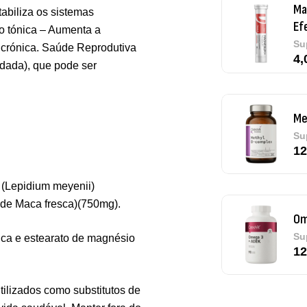
biliza os sistemas
Me
o tónica – Aumenta a
Su
ga crónica. Saúde Reprodutiva
12
rdada), que pode ser
Om
Su
12
 (Lepidium meyenii)
 de Maca fresca)(750mg).
Pu
lica e estearato de magnésio
De
ilizados como substitutos de