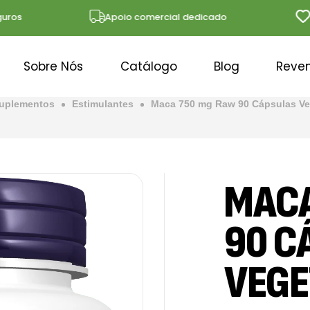
s
Apoio comercial dedicado
Solu
Sobre Nós
Catálogo
Blog
Reve
uplementos
Estimulantes
Maca 750 mg Raw 90 Cápsulas Ve
MACA
90 C
VEGE