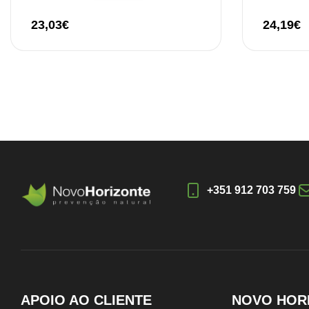
23,03
€
24,19
€
+351 912 703 759
APOIO AO CLIENTE
NOVO HOR