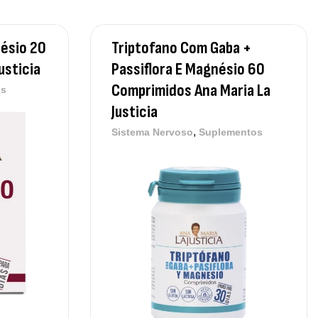
thyl B-Complex 30 Cápsulas Ostrovit
,
plementos
Vitaminas e Minerais
,50
€
ésio 20
Triptofano Com Gaba +
usticia
Passiflora E Magnésio 60
Comprimidos Ana Maria La
os
Justicia
ega 3 + ADEK 90 Cápsulas Ostrovit
,
plementos
Vitaminas e Minerais
,
Sistema Nervoso
Suplementos
,30
€