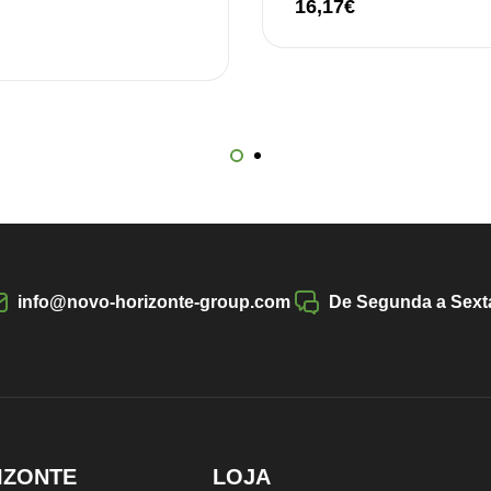
16,17
€
info@novo-horizonte-group.com
De Segunda a Sexta
IZONTE
LOJA