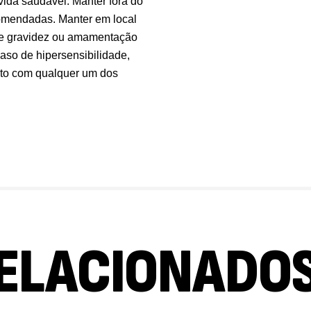
vida saudável. Manter fora do
Tr
omendadas. Manter em local
Os
 de gravidez ou amamentação
Sa
9,
caso de hipersensibilidade,
duto com qualquer um dos
Vi
Sa
7,
Ma
Ef
ELACIONADO
Su
4,