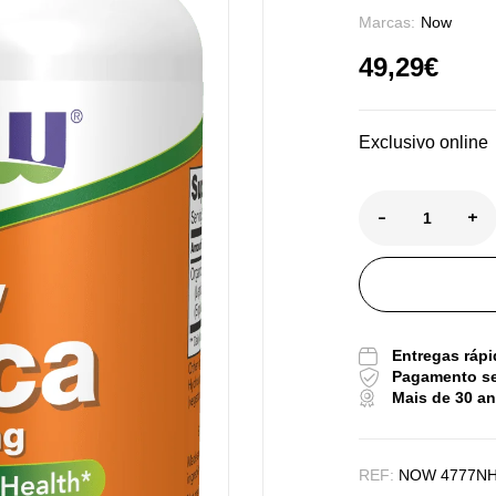
Marcas:
Now
49,29
€
Exclusivo online
-
+
Entregas rápi
Pagamento s
Pu
Mais de 30 a
De
REF:
NOW 4777N