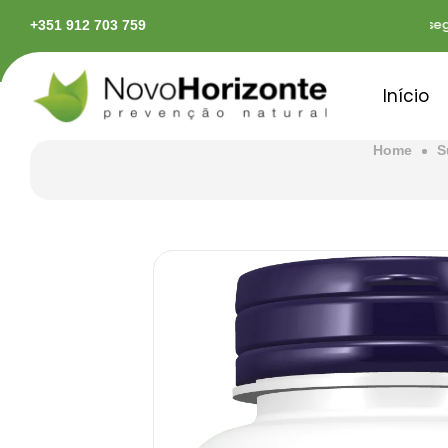
das em território continental
Pagamentos seguro
+351 912 703 759
Início
Home
S