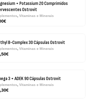
thyl B-Complex 30 Cápsulas Ostrovit
,
plementos
Vitaminas e Minerais
,50
€
ega 3 + ADEK 90 Cápsulas Ostrovit
,
plementos
Vitaminas e Minerais
,30
€
re Electrolytes 270 G Ostrovit
7,50
€
,
sporto
Suplementos