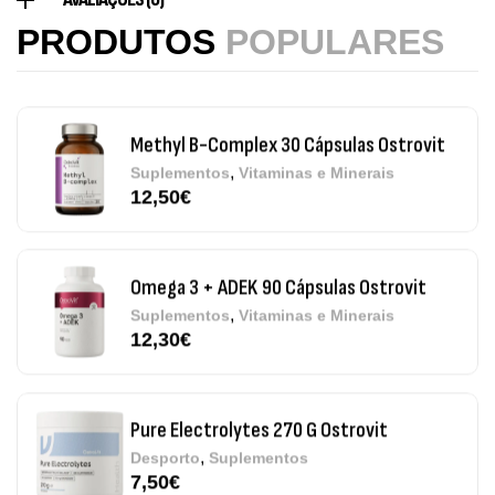
Efervescentes Ostrovit
PRODUTOS
POPULARES
,
Suplementos
Vitaminas e Minerais
4,00
€
Methyl B-Complex 30 Cápsulas Ostrovit
,
Suplementos
Vitaminas e Minerais
12,50
€
Omega 3 + ADEK 90 Cápsulas Ostrovit
,
Suplementos
Vitaminas e Minerais
12,30
€
Pure Electrolytes 270 G Ostrovit
,
Desporto
Suplementos
7,50
€