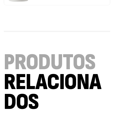
Triple Magnesium + B6 P-5-P 90 Cápsulas
Ostrovit
,
Saúde Óssea
Suplementos
9,50
€
Vitamin D3 + K2 90 Comprimidos Ostrovit
PRODUTOS
,
Saúde Óssea
Suplementos
7,50
€
RELACIONA
Magnesium + Potassium 20 Comprimidos
Efervescentes Ostrovit
DOS
,
Suplementos
Vitaminas e Minerais
4,00
€