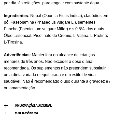
por dia, às refeições, para engolir com bastante água.
Pure Electrolytes 270 G Ostrovit
Ingredientes:
Nopal (Opuntia Ficus Indica), cladódios em
,
Desporto
Suplementos
pó; Faseolamina (Phaseolus vulgare L.), sementes;
7,50
€
Funcho (Foeniculum vulgare Miller) e.s.0,5%, dos quais
Óleo Essencial; Picolinato de Crómio; L-Valina; L-Prolina;
L-Tirosina.
Triple Magnesium + B6 P-5-P 90 Cápsulas
Ostrovit
Advertências:
Manter fora do alcance de crianças
,
Saúde Óssea
Suplementos
menores de três anos. Não exceder a dose diária
9,50
€
recomendada. Os suplementos não pretendem substituir
uma dieta variada e equilibrada e um estilo de vida
Vitamin D3 + K2 90 Comprimidos Ostrovit
saudável. Não é recomendado o uso durante a gravidez e /
,
Saúde Óssea
Suplementos
ou amamentação.
7,50
€
INFORMAÇÃO ADICIONAL
Magnesium + Potassium 20 Comprimidos
AVALIAÇÕES (0)