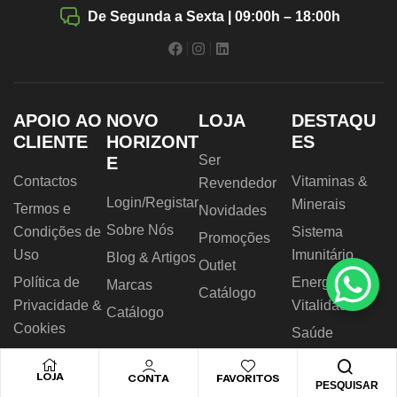
De Segunda a Sexta | 09:00h – 18:00h
APOIO AO
NOVO
LOJA
DESTAQU
CLIENTE
HORIZONT
ES
Ser
E
Contactos
Vitaminas &
Revendedor
Login/Registar
Minerais
Termos e
Novidades
Sobre Nós
Condições de
Sistema
Promoções
Uso
Imunitário
Blog & Artigos
Outlet
Política de
Energia &
Marcas
Catálogo
Privacidade &
Vitalidade
Catálogo
Cookies
Saúde
RAL
Digestiva
LOJA
CONTA
FAVORITOS
Livro de
Nutrição
PESQUISAR