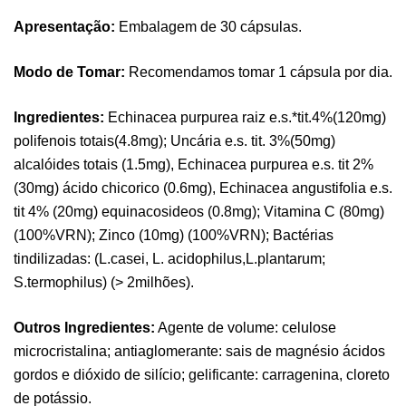
Apresentação:
Embalagem de 30 cápsulas.
Modo de Tomar:
Recomendamos tomar 1 cápsula por dia.
Ingredientes:
Echinacea purpurea raiz e.s.*tit.4%(120mg)
polifenois totais(4.8mg); Uncária e.s. tit. 3%(50mg)
alcalóides totais (1.5mg), Echinacea purpurea e.s. tit 2%
(30mg) ácido chicorico (0.6mg), Echinacea angustifolia e.s.
tit 4% (20mg) equinacosideos (0.8mg); Vitamina C (80mg)
(100%VRN); Zinco (10mg) (100%VRN); Bactérias
tindilizadas: (L.casei, L. acidophilus,L.plantarum;
S.termophilus) (> 2milhões).
Pure Electrolytes 270 G Ostrovit
Outros Ingredientes:
Agente de volume: celulose
,
microcristalina; antiaglomerante: sais de magnésio ácidos
Desporto
Suplementos
7,50
€
gordos e dióxido de silício; gelificante: carragenina, cloreto
de potássio.