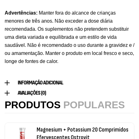
Triple Magnesium + B6 P-5-P 90 Cápsulas
Advertências:
Manter fora do alcance de crianças
Ostrovit
menores de três anos. Não exceder a dose diária
,
Saúde Óssea
Suplementos
recomendada. Os suplementos não pretendem substituir
9,50
€
uma dieta variada e equilibrada e um estilo de vida
saudável. Não é recomendado o uso durante a gravidez e /
Vitamin D3 + K2 90 Comprimidos Ostrovit
ou amamentação. Manter o produto em local fresco e seco,
longe de fontes de calor.
,
Saúde Óssea
Suplementos
7,50
€
INFORMAÇÃO ADICIONAL
Magnesium + Potassium 20 Comprimidos
AVALIAÇÕES (0)
Efervescentes Ostrovit
PRODUTOS
POPULARES
,
Suplementos
Vitaminas e Minerais
4,00
€
Methyl B-Complex 30 Cápsulas Ostrovit