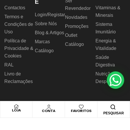
Ser
E
Contactos
Vitaminas &
Revendedor
Login/Registar
Minerais
Termos e
Novidades
Sobre Nós
Condições de
Sistema
Promoções
Uso
Imunitário
Blog & Artigos
Outlet
Política de
Energia &
Marcas
Catálogo
Privacidade &
Vitalidade
Catálogo
Cookies
Saúde
RAL
Digestiva
Livro de
Nutrição
Reclamações
Desportiva
LOJA
CONTA
FAVORITOS
PESQUISAR
© 2026 Novo Horizonte – Todos os direitos reservados.