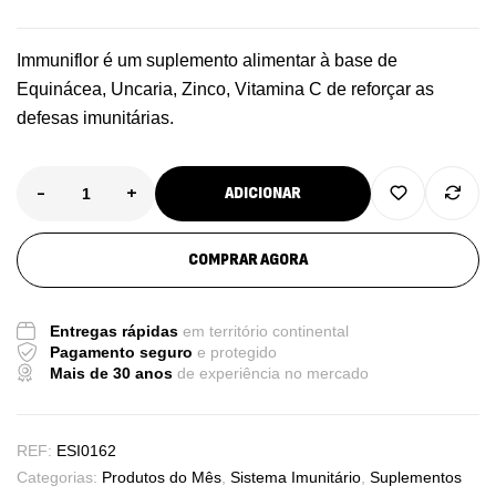
Immuniflor é um suplemento alimentar à base de
Equinácea, Uncaria, Zinco, Vitamina C de reforçar as
defesas imunitárias.
-
+
ADICIONAR
COMPRAR AGORA
Entregas rápidas
em território continental
Pagamento seguro
e protegido
Mais de 30 anos
de experiência no mercado
REF:
ESI0162
Categorias:
Produtos do Mês
,
Sistema Imunitário
,
Suplementos