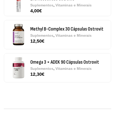
,
Suplementos
Vitaminas e Minerais
12,50
€
Omega 3 + ADEK 90 Cápsulas Ostrovit
,
Suplementos
Vitaminas e Minerais
12,30
€
Pure Electrolytes 270 G Ostrovit
,
Desporto
Suplementos
7,50
€
Triple Magnesium + B6 P-5-P 90 Cápsulas
Ostrovit
,
Saúde Óssea
Suplementos
9,50
€