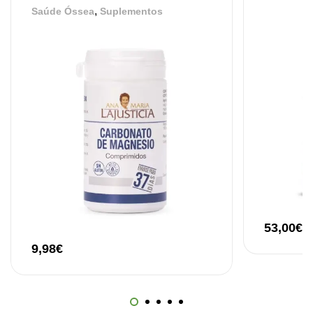
,
Saúde Óssea
Suplementos
,
Suplementos
Vitaminas e Minerais
12,30
€
53,00
€
9,98
€