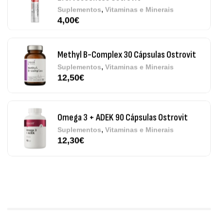
,
Suplementos
Vitaminas e Minerais
12,50
€
Omega 3 + ADEK 90 Cápsulas Ostrovit
,
Suplementos
Vitaminas e Minerais
12,30
€
Pure Electrolytes 270 G Ostrovit
,
Desporto
Suplementos
7,50
€
Triple Magnesium + B6 P-5-P 90 Cápsulas
Ostrovit
,
Saúde Óssea
Suplementos
9,50
€