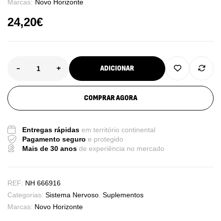
Marcas:
Novo Horizonte
24,20
€
-
+
ADICIONAR
COMPRAR AGORA
Entregas rápidas
em território continental
Pagamento seguro
e protegido
Mais de 30 anos
de experiência no mercado
REF:
NH 666916
Categorias:
Sistema Nervoso
,
Suplementos
Marcas:
Novo Horizonte