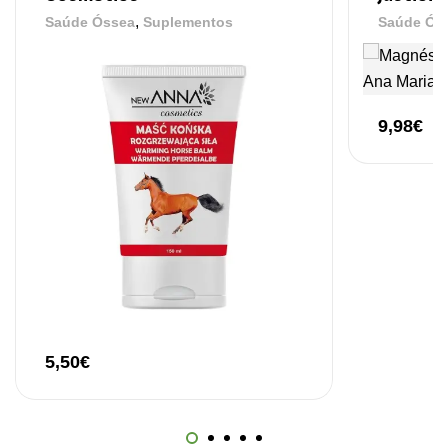
Omega 3 + ADEK 90 Cápsulas Ostrovit
,
Saúde Óssea
Suplementos
Saúde Ós
,
Suplementos
Vitaminas e Minerais
12,30
€
9,98
€
5,50
€