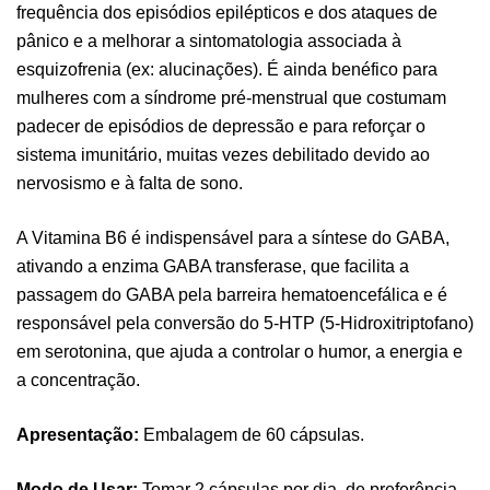
frequência dos episódios epilépticos e dos ataques de
pânico e a melhorar a sintomatologia associada à
esquizofrenia (ex: alucinações). É ainda benéfico para
mulheres com a síndrome pré-menstrual que costumam
padecer de episódios de depressão e para reforçar o
sistema imunitário, muitas vezes debilitado devido ao
nervosismo e à falta de sono.
A Vitamina B6 é indispensável para a síntese do GABA,
ativando a enzima GABA transferase, que facilita a
passagem do GABA pela barreira hematoencefálica e é
responsável pela conversão do 5-HTP (5-Hidroxitriptofano)
em serotonina, que ajuda a controlar o humor, a energia e
a concentração.
Pure Electrolytes 270 G Ostrovit
,
Desporto
Suplementos
Apresentação:
Embalagem de 60 cápsulas.
7,50
€
Modo de Usar:
Tomar 2 cápsulas por dia, de preferência