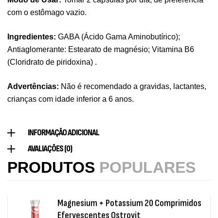
com o estômago vazio.
Triple Magnesium + B6 P-5-P 90 Cápsulas
Ostrovit
Ingredientes:
GABA (Ácido Gama Aminobutírico);
,
Saúde Óssea
Suplementos
Antiaglomerante: Estearato de magnésio; Vitamina B6
9,50
€
(Cloridrato de piridoxina) .
Vitamin D3 + K2 90 Comprimidos Ostrovit
Advertências:
Não é recomendado a gravidas, lactantes,
,
crianças com idade inferior a 6 anos.
Saúde Óssea
Suplementos
7,50
€
INFORMAÇÃO ADICIONAL
Magnesium + Potassium 20 Comprimidos
AVALIAÇÕES (0)
Efervescentes Ostrovit
PRODUTOS
POPULARES
,
Suplementos
Vitaminas e Minerais
4,00
€
Methyl B-Complex 30 Cápsulas Ostrovit