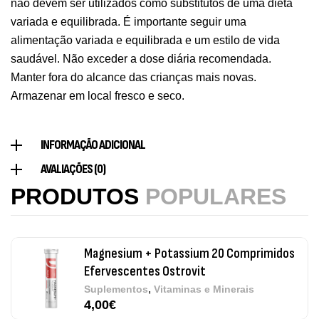
não devem ser utilizados como substitutos de uma dieta
,
Saúde Óssea
Suplementos
variada e equilibrada. É importante seguir uma
9,50
€
alimentação variada e equilibrada e um estilo de vida
saudável. Não exceder a dose diária recomendada.
Manter fora do alcance das crianças mais novas.
Vitamin D3 + K2 90 Comprimidos Ostrovit
Armazenar em local fresco e seco.
,
Saúde Óssea
Suplementos
7,50
€
INFORMAÇÃO ADICIONAL
Magnesium + Potassium 20 Comprimidos
AVALIAÇÕES (0)
Efervescentes Ostrovit
PRODUTOS
POPULARES
,
Suplementos
Vitaminas e Minerais
4,00
€
Methyl B-Complex 30 Cápsulas Ostrovit
,
Suplementos
Vitaminas e Minerais
12,50
€