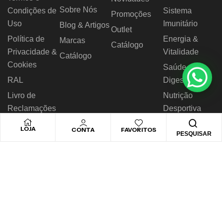
Sobre Nós
Condições de
Sistema
Promoções
Uso
Imunitário
Blog & Artigos
Outlet
Política de
Energia &
Marcas
Catálogo
Privacidade &
Vitalidade
Catálogo
Cookies
Saúde
RAL
Digestiva
Livro de
Nutrição
Reclamações
Desportiva
LOJA
CONTA
FAVORITOS
PESQUISAR
© 2026 Novo Horizonte – Todos os direitos reservados.
Desenvolvido by
Biggthen Digital Solution