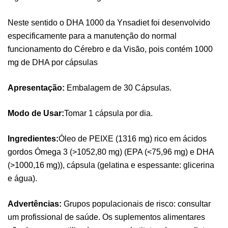
Neste sentido o DHA 1000 da Ynsadiet foi desenvolvido
especificamente para a manutenção do normal
funcionamento do Cérebro e da Visão, pois contém 1000
mg de DHA por cápsulas
Apresentação:
Embalagem de 30 Cápsulas.
Modo de Usar:
Tomar 1 cápsula por dia.
Ingredientes:
Óleo de PEIXE (1316 mg) rico em ácidos
gordos Ómega 3 (>1052,80 mg) (EPA (<75,96 mg) e DHA
Pure Electrolytes 270 G Ostrovit
(>1000,16 mg)), cápsula (gelatina e espessante: glicerina
,
Desporto
Suplementos
7,50
€
e água).
Advertências:
Grupos populacionais de risco: consultar
Triple Magnesium + B6 P-5-P 90 Cápsulas
um profissional de saúde. Os suplementos alimentares
Ostrovit