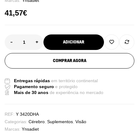
Marcas:
Ynsadiet
41,57
€
-
+
ADICIONAR
COMPRAR AGORA
Entregas rápidas
em território continental
Pagamento seguro
e protegido
Mais de 30 anos
de experiência no mercado
REF:
Y 3420DHA
Categorias:
Cérebro
,
Suplementos
,
Visão
Marcas:
Ynsadiet