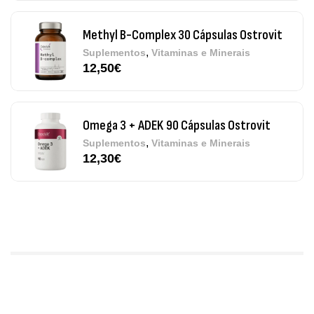
Omega 3 + ADEK 90 Cápsulas Ostrovit
,
Suplementos
Vitaminas e Minerais
12,30
€
Pure Electrolytes 270 G Ostrovit
,
Desporto
Suplementos
7,50
€
Triple Magnesium + B6 P-5-P 90 Cápsulas
Ostrovit
,
Saúde Óssea
Suplementos
9,50
€
Vitamin D3 + K2 90 Comprimidos Ostrovit