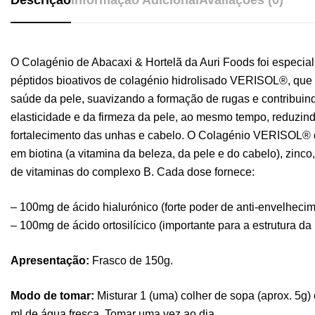
Descrição
Informação Adicional
Avaliações (0)
O Colagénio de Abacaxi & Hortelã da Auri Foods foi especi
péptidos bioativos de colagénio hidrolisado VERISOL®, que
saúde da pele, suavizando a formação de rugas e contribui
elasticidade e da firmeza da pele, ao mesmo tempo, reduzind
fortalecimento das unhas e cabelo. O Colagénio VERISOL® d
em biotina (a vitamina da beleza, da pele e do cabelo), zinco,
de vitaminas do complexo B. Cada dose fornece:
– 100mg de ácido hialurónico (forte poder de anti-envelhecim
– 100mg de ácido ortosilícico (importante para a estrutura da 
Apresentação:
Frasco de 150g.
Modo de tomar:
Misturar 1 (uma) colher de sopa (aprox. 5g
ml de água fresca. Tomar uma vez ao dia.