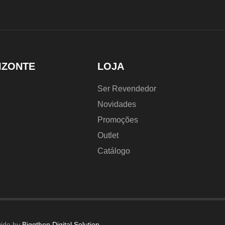
IZONTE
LOJA
Ser Revendedor
Novidades
Promoções
Outlet
Catálogo
vido by
Biggthen Digital Solution