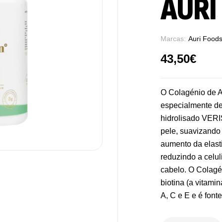
AURI
Marcas:
Auri Food
43,50
€
O Colagénio de A
especialmente de
hidrolisado VER
pele, suavizando
aumento da elast
reduzindo a celul
cabelo. O Colagé
biotina (a vitami
A, C e E e é font
Pu
De