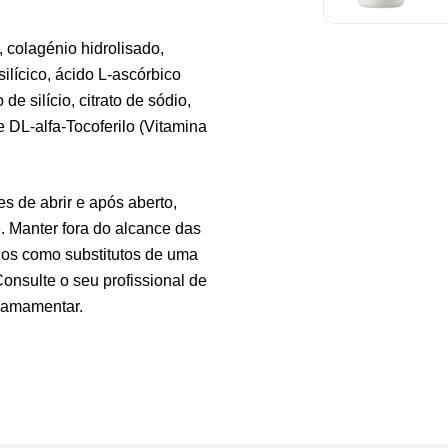
colagénio hidrolisado,
Tr
silícico, ácido L-ascórbico
Os
e silício, citrato de sódio,
e DL-alfa-Tocoferilo (Vitamina
Sa
9,
 de abrir e após aberto,
. Manter fora do alcance das
Vi
dos como substitutos de uma
Sa
Consulte o seu profissional de
7,
a amamentar.
Ma
Ef
Su
4,