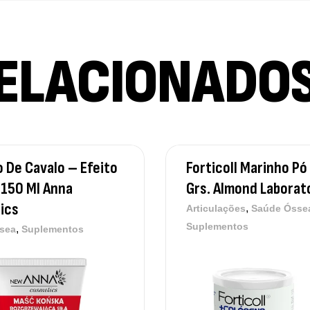
ELACIONADO
Me
Su
12
Om
 De Cavalo – Efeito
Forticoll Marinho Pó
Su
150 Ml Anna
Grs. Almond Laborat
12
ics
,
Articulações
Saúde Ósse
Suplementos
,
sea
Suplementos