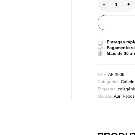
-
+
Tr
Os
Entregas rápi
Sa
Pagamento s
9,
Mais de 30 a
REF:
AF 2005
Vi
Categorias:
Cabelo
Sa
Etiquetas:
colagéni
7,
Marcas:
Auri Foods
Ma
Ef
Su