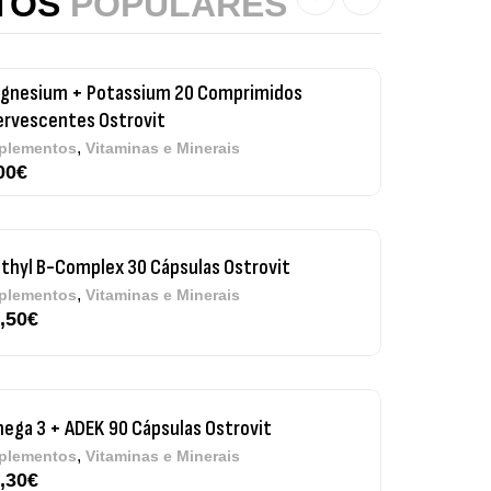
TOS
POPULARES
00
€
thyl B-Complex 30 Cápsulas Ostrovit
,
plementos
Vitaminas e Minerais
,50
€
ega 3 + ADEK 90 Cápsulas Ostrovit
,
plementos
Vitaminas e Minerais
,30
€
re Electrolytes 270 G Ostrovit
7,50
€
,
sporto
Suplementos