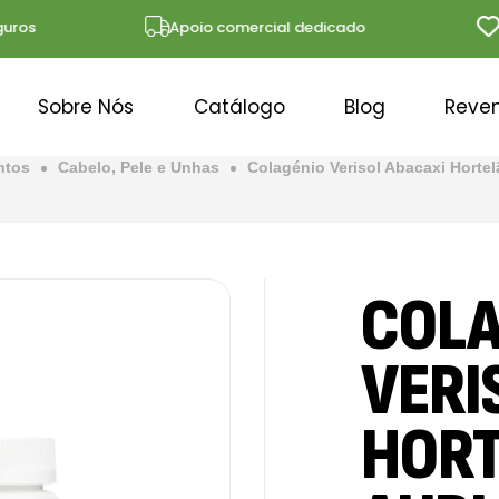
s
Apoio comercial dedicado
Solu
Sobre Nós
Catálogo
Blog
Reve
ntos
Cabelo, Pele e Unhas
Colagénio Verisol Abacaxi Hortel
COLA
VERI
HORT