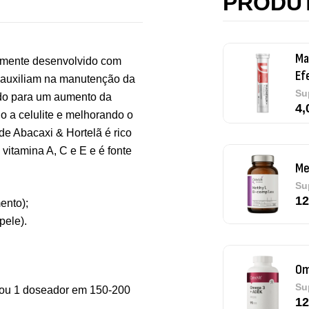
PRODU
4,
almente desenvolvido com
Me
 auxiliam na manutenção da
Su
ndo para um aumento da
12
o a celulite e melhorando o
e Abacaxi & Hortelã é rico
 vitamina A, C e E e é fonte
Om
Su
12
ento);
pele).
Pu
) ou 1 doseador em 150-200
De