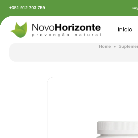
das em território continental
Pagamentos seguro
+351 912 703 759
Início
Home
Supleme