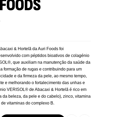
 FOODS
s
bacaxi & Hortelã da Auri Foods foi
senvolvido com péptidos bioativos de colagénio
ISOL®, que auxiliam na manutenção da saúde da
 a formação de rugas e contribuindo para um
icidade e da firmeza da pele, ao mesmo tempo,
ite e melhorando o fortalecimento das unhas e
nio VERISOL® de Abacaxi & Hortelã é rico em
na da beleza, da pele e do cabelo), zinco, vitamina
e de vitaminas do complexo B.
re Electrolytes 270 G Ostrovit
7,50
€
,
sporto
Suplementos