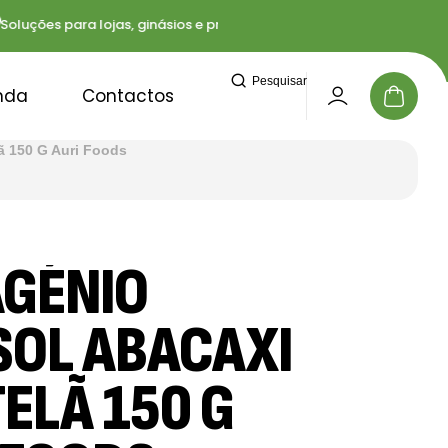
ções para lojas, ginásios e profissionais
Entregas
Pesquisar
nda
Contactos
ã 150 G Auri Foods
GÉNIO
SOL ABACAXI
ELÃ 150 G