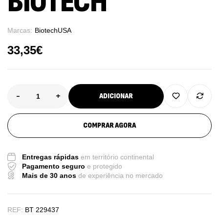
BIOTECH
Marcas:
BiotechUSA
33,35
€
-
+
ADICIONAR
COMPRAR AGORA
Entregas rápidas
em território continental
Pagamento seguro
e protegido
Mais de 30 anos
de experiência no mercado
REF:
BT 229437