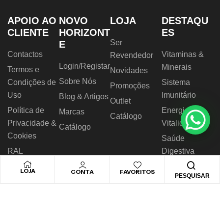
APOIO AO
NOVO
LOJA
DESTAQU
CLIENTE
HORIZONT
ES
Ser
E
Contactos
Vitaminas &
Revendedor
Login/Registar
Minerais
Termos e
Novidades
Sobre Nós
Condições de
Sistema
Promoções
Uso
Imunitário
Blog & Artigos
Outlet
Política de
Energia &
Marcas
Catálogo
Privacidade &
Vitalidade
Catálogo
Cookies
Saúde
RAL
Digestiva
Livro de
Nutrição
LOJA
CONTA
FAVORITOS
PESQUISAR
Reclamações
Desportiva