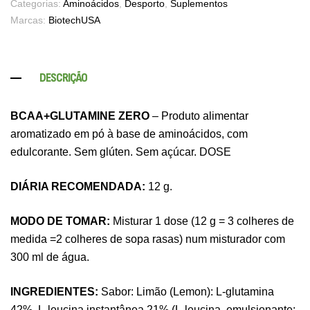
Categorias:
Aminoácidos
,
Desporto
,
Suplementos
Marcas:
BiotechUSA
DESCRIÇÃO
BCAA+GLUTAMINE ZERO
– Produto alimentar
aromatizado em pó à base de aminoácidos, com
edulcorante. Sem glúten. Sem açúcar. DOSE
DIÁRIA RECOMENDADA:
12 g.
MODO DE TOMAR:
Misturar 1 dose (12 g = 3 colheres de
medida =2 colheres de sopa rasas) num misturador com
300 ml de água.
INGREDIENTES:
Sabor: Limão (Lemon): L-glutamina
Pure Electrolytes 270 G Ostrovit
42%, L-leucina instantânea 21% (L-leucina, emulsionante: