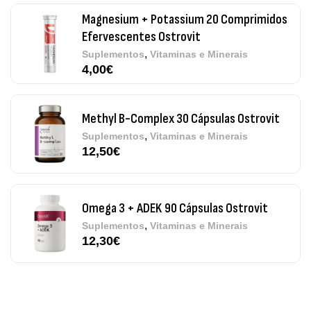
Methyl B-Complex 30 Cápsulas Ostrovit
,
Suplementos
Vitaminas e Minerais
12,50
€
Omega 3 + ADEK 90 Cápsulas Ostrovit
,
Suplementos
Vitaminas e Minerais
12,30
€
Pure Electrolytes 270 G Ostrovit
,
Desporto
Suplementos
7,50
€
Triple Magnesium + B6 P-5-P 90 Cápsulas