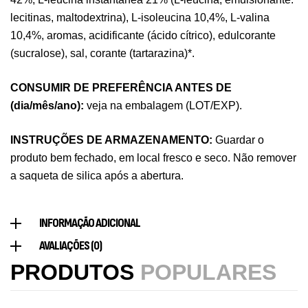
,
Desporto
Suplementos
lecitinas, maltodextrina), L-isoleucina 10,4%, L-valina
7,50
€
10,4%, aromas, acidificante (ácido cítrico), edulcorante
(sucralose), sal, corante (tartarazina)*.
Triple Magnesium + B6 P-5-P 90 Cápsulas
CONSUMIR DE PREFERÊNCIA ANTES DE
Ostrovit
(dia/mês/ano):
veja na embalagem (LOT/EXP).
,
Saúde Óssea
Suplementos
9,50
€
INSTRUÇÕES DE ARMAZENAMENTO:
Guardar o
produto bem fechado, em local fresco e seco. Não remover
Vitamin D3 + K2 90 Comprimidos Ostrovit
a saqueta de silica após a abertura.
,
Saúde Óssea
Suplementos
7,50
€
INFORMAÇÃO ADICIONAL
AVALIAÇÕES (0)
Magnesium + Potassium 20 Comprimidos
PRODUTOS
POPULARES
Efervescentes Ostrovit
,
Suplementos
Vitaminas e Minerais
4,00
€