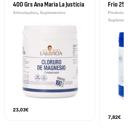
400 Grs Ana Maria La Justicia
Frio 25
,
Articulações
Suplementos
Produtos
Suplemen
Omega 3 + ADEK 90 Cápsulas Ostrovit
,
Suplementos
Vitaminas e Minerais
12,30
€
23,03
€
7,82
€