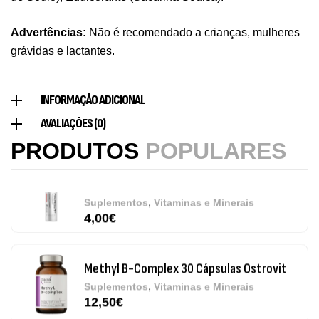
Vitamin D3 + K2 90 Comprimidos Ostrovit
Advertências:
Não é recomendado a crianças, mulheres
,
Saúde Óssea
Suplementos
grávidas e lactantes.
7,50
€
INFORMAÇÃO ADICIONAL
Magnesium + Potassium 20 Comprimidos
AVALIAÇÕES (0)
Efervescentes Ostrovit
PRODUTOS
POPULARES
,
Suplementos
Vitaminas e Minerais
4,00
€
Methyl B-Complex 30 Cápsulas Ostrovit
,
Suplementos
Vitaminas e Minerais
12,50
€
Omega 3 + ADEK 90 Cápsulas Ostrovit