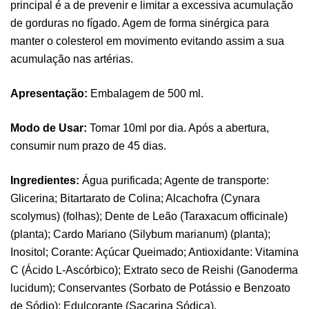
principal é a de prevenir e limitar a excessiva acumulação
de gorduras no fígado. Agem de forma sinérgica para
manter o colesterol em movimento evitando assim a sua
acumulação nas artérias.
Apresentação:
Embalagem de 500 ml.
Modo de Usar:
Tomar 10ml por dia. Após a abertura,
consumir num prazo de 45 dias.
Pure Electrolytes 270 G Ostrovit
,
Desporto
Suplementos
Ingredientes:
Água purificada; Agente de transporte:
7,50
€
Glicerina; Bitartarato de Colina; Alcachofra (Cynara
scolymus) (folhas); Dente de Leão (Taraxacum officinale)
(planta); Cardo Mariano (Silybum marianum) (planta);
Triple Magnesium + B6 P-5-P 90 Cápsulas
Inositol; Corante: Açúcar Queimado; Antioxidante: Vitamina
Ostrovit
C (Ácido L-Ascórbico); Extrato seco de Reishi (Ganoderma
,
Saúde Óssea
Suplementos
lucidum); Conservantes (Sorbato de Potássio e Benzoato
9,50
€
de Sódio); Edulcorante (Sacarina Sódica).