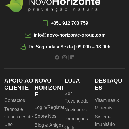
+351 912 703 759
info@novo-horizonte-group.com
De Segunda a Sexta | 09:00h – 18:00h
APOIO AO
NOVO
LOJA
DESTAQU
CLIENTE
HORIZONT
ES
Ser
E
Contactos
Vitaminas &
Revendedor
Login/Registar
Minerais
Termos e
Novidades
Sobre Nós
Condições de
Sistema
Promoções
Uso
Imunitário
Blog & Artigos
Outlet