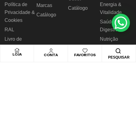
Política de
Energia &
Marcas
Catálogo
Privacidade &
Vitalidade
Catálogo
Cookies
Saúde
RAL
Digestiva
Livro de
Nutrição
Reclamações
Desportiva
LOJA
CONTA
FAVORITOS
PESQUISAR
© 2026 Novo Horizonte – Todos os direitos reservados.
Desenvolvido by
Biggthen Digital Solution