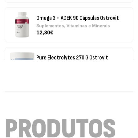
,
Suplementos
Vitaminas e Minerais
12,30
€
Pure Electrolytes 270 G Ostrovit
,
Desporto
Suplementos
7,50
€
Triple Magnesium + B6 P-5-P 90 Cápsulas
Ostrovit
,
Saúde Óssea
Suplementos
9,50
€
Vitamin D3 + K2 90 Comprimidos Ostrovit
PRODUTOS
,
Saúde Óssea
Suplementos
7,50
€