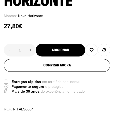
HORIZONTE
Marcas:
Novo Horizonte
27,80
€
-
+
ADICIONAR
COMPRAR AGORA
Entregas rápidas
em território continental
Pagamento seguro
e protegido
Mais de 30 anos
de experiência no mercado
REF:
NH ALS0004