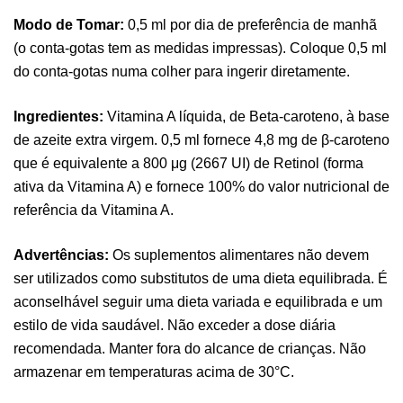
Modo de Tomar:
0,5 ml por dia de preferência de manhã
(o conta-gotas tem as medidas impressas). Coloque 0,5 ml
do conta-gotas numa colher para ingerir diretamente.
Ingredientes:
Vitamina A líquida, de Beta-caroteno, à base
Pure Electrolytes 270 G Ostrovit
de azeite extra virgem. 0,5 ml fornece 4,8 mg de β-caroteno
,
Desporto
Suplementos
que é equivalente a 800 μg (2667 UI) de Retinol (forma
7,50
€
ativa da Vitamina A) e fornece 100% do valor nutricional de
referência da Vitamina A.
Triple Magnesium + B6 P-5-P 90 Cápsulas
Ostrovit
Advertências:
Os suplementos alimentares não devem
,
Saúde Óssea
Suplementos
ser utilizados como substitutos de uma dieta equilibrada. É
9,50
€
aconselhável seguir uma dieta variada e equilibrada e um
estilo de vida saudável. Não exceder a dose diária
recomendada. Manter fora do alcance de crianças. Não
Vitamin D3 + K2 90 Comprimidos Ostrovit
armazenar em temperaturas acima de 30°C.
,
Saúde Óssea
Suplementos
7,50
€