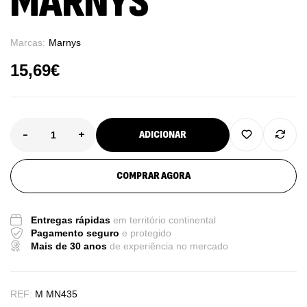
MARNYS
Marcas:
Marnys
15,69
€
-
+
ADICIONAR
COMPRAR AGORA
Entregas rápidas
em território continental
Pagamento seguro
e protegido
Mais de 30 anos
de experiência no mercado
REF:
M MN435