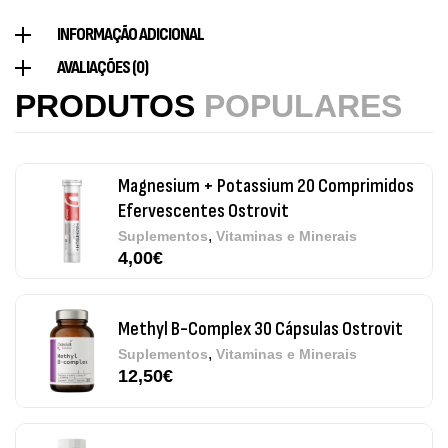
INFORMAÇÃO ADICIONAL
Magnesium + Potassium 20 Comprimidos
AVALIAÇÕES (0)
Efervescentes Ostrovit
PRODUTOS
POPULARES
,
Suplementos
Vitaminas e Minerais
4,00
€
Methyl B-Complex 30 Cápsulas Ostrovit
,
Suplementos
Vitaminas e Minerais
12,50
€
Omega 3 + ADEK 90 Cápsulas Ostrovit
,
Suplementos
Vitaminas e Minerais
12,30
€