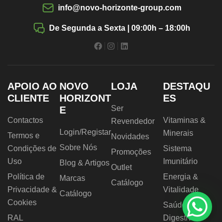
info@novo-horizonte-group.com
De Segunda a Sexta | 09:00h – 18:00h
APOIO AO
NOVO
LOJA
DESTAQU
CLIENTE
HORIZONT
ES
Ser
E
Contactos
Vitaminas &
Revendedor
Login/Registar
Minerais
Termos e
Novidades
Sobre Nós
Condições de
Sistema
Promoções
Uso
Imunitário
Blog & Artigos
Outlet
Política de
Energia &
Marcas
Catálogo
Privacidade &
Vitalidade
Catálogo
Cookies
Saúde
RAL
Digestiva