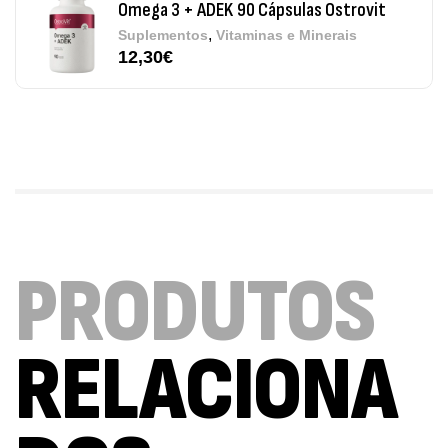
Pure Electrolytes 270 G Ostrovit
,
Desporto
Suplementos
7,50
€
Triple Magnesium + B6 P-5-P 90 Cápsulas
Ostrovit
,
Saúde Óssea
Suplementos
9,50
€
PRODUTOS
Vitamin D3 + K2 90 Comprimidos Ostrovit
,
Saúde Óssea
Suplementos
7,50
€
RELACIONA
Magnesium + Potassium 20 Comprimidos
Efervescentes Ostrovit