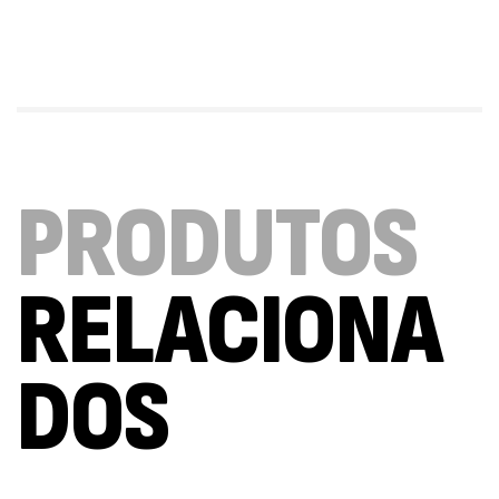
Triple Magnesium + B6 P-5-P 90 Cápsulas
Ostrovit
,
Saúde Óssea
Suplementos
9,50
€
Vitamin D3 + K2 90 Comprimidos Ostrovit
PRODUTOS
,
Saúde Óssea
Suplementos
7,50
€
RELACIONA
Magnesium + Potassium 20 Comprimidos
Efervescentes Ostrovit
DOS
,
Suplementos
Vitaminas e Minerais
4,00
€
Methyl B-Complex 30 Cápsulas Ostrovit