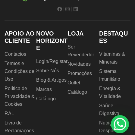
APOIO AO
NOVO
LOJA
DESTAQU
CLIENTE
HORIZONT
ES
Ser
E
Contactos
Vitaminas &
Revendedor
Login/Registar
Minerais
Termos e
Novidades
Sobre Nós
Condições de
Sistema
Promoções
Uso
Imunitário
Blog & Artigos
Outlet
Política de
Energia &
Marcas
Catálogo
Privacidade &
Vitalidade
Catálogo
Cookies
Saúde
RAL
Digestiva
Livro de
Nutrição
Reclamações
Desportiva