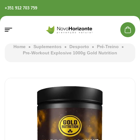
+351 912 703 759
Home
Suplementos
Desporto
Pré-Treino
Pre-Workout Explosive 1000g Gold Nutrition