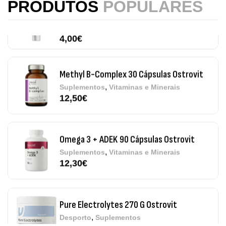
PRODUTOS
POPULARES
,
Suplementos
Vitaminas e Minerais
4,00
€
Methyl B-Complex 30 Cápsulas Ostrovit
,
Suplementos
Vitaminas e Minerais
12,50
€
Omega 3 + ADEK 90 Cápsulas Ostrovit
,
Suplementos
Vitaminas e Minerais
12,30
€
Pure Electrolytes 270 G Ostrovit
,
Desporto
Suplementos
7,50
€