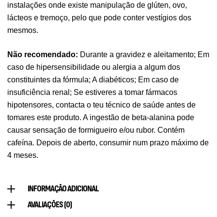
instalações onde existe manipulação de glúten, ovo,
Pure Electrolytes 270 G Ostrovit
lácteos e tremoço, pelo que pode conter vestígios dos
,
Desporto
Suplementos
mesmos.
7,50
€
Não recomendado:
Durante a gravidez e aleitamento; Em
caso de hipersensibilidade ou alergia a algum dos
Triple Magnesium + B6 P-5-P 90 Cápsulas
constituintes da fórmula; A diabéticos; Em caso de
Ostrovit
insuficiência renal; Se estiveres a tomar fármacos
,
Saúde Óssea
Suplementos
hipotensores, contacta o teu técnico de saúde antes de
9,50
€
tomares este produto. A ingestão de beta-alanina pode
causar sensação de formigueiro e/ou rubor. Contém
Vitamin D3 + K2 90 Comprimidos Ostrovit
cafeína. Depois de aberto, consumir num prazo máximo de
,
Saúde Óssea
Suplementos
4 meses.
7,50
€
INFORMAÇÃO ADICIONAL
Magnesium + Potassium 20 Comprimidos
AVALIAÇÕES (0)
Efervescentes Ostrovit