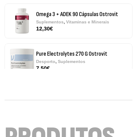
Omega 3 + ADEK 90 Cápsulas Ostrovit
,
Suplementos
Vitaminas e Minerais
12,30
€
Pure Electrolytes 270 G Ostrovit
,
Desporto
Suplementos
7,50
€
Triple Magnesium + B6 P-5-P 90 Cápsulas
Ostrovit
,
Saúde Óssea
Suplementos
9,50
€
Vitamin D3 + K2 90 Comprimidos Ostrovit
,
Saúde Óssea
Suplementos