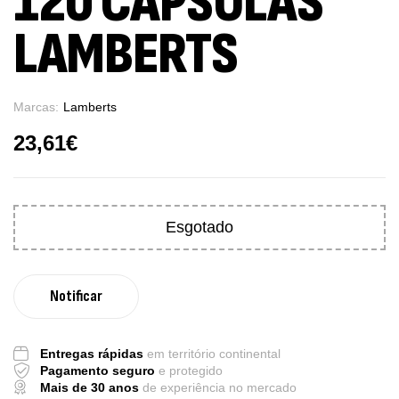
120 CÁPSULAS
LAMBERTS
Marcas:
Lamberts
23,61
€
Esgotado
Entregas rápidas
em território continental
Pagamento seguro
e protegido
Mais de 30 anos
de experiência no mercado