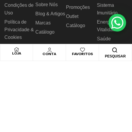
Sobre Nós
Condições de
Sistema
Promoções
Uso
Imunitário
Blog & Artigos
Outlet
Política de
Energia &
Marcas
Catálogo
Privacidade &
Vitalidade
Catálogo
Cookies
Saúde
RAL
Digestiva
LOJA
CONTA
FAVORITOS
Livro de
Nutrição
PESQUISAR
Reclamações
Desportiva
© 2026 Novo Horizonte – Todos os direitos reservados.
Desenvolvido by
Biggthen Digital Solution