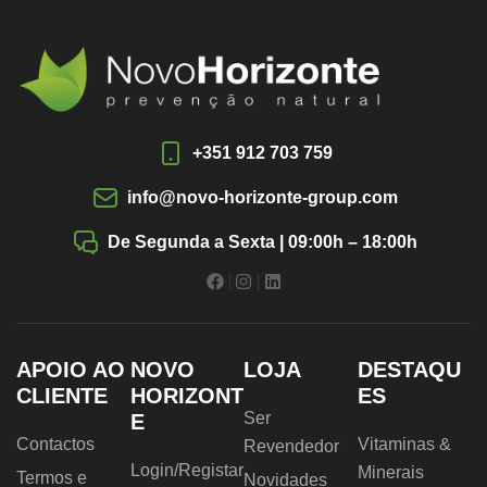
+351 912 703 759
info@novo-horizonte-group.com
De Segunda a Sexta | 09:00h – 18:00h
APOIO AO
NOVO
LOJA
DESTAQU
CLIENTE
HORIZONT
ES
Ser
E
Contactos
Vitaminas &
Revendedor
Login/Registar
Minerais
Termos e
Novidades