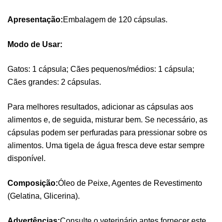
Apresentação:
Embalagem de 120 cápsulas.
Modo de Usar:
Gatos: 1 cápsula; Cães pequenos/médios: 1 cápsula;
Cães grandes: 2 cápsulas.
Para melhores resultados, adicionar as cápsulas aos
alimentos e, de seguida, misturar bem. Se necessário, as
Pure Electrolytes 270 G Ostrovit
cápsulas podem ser perfuradas para pressionar sobre os
,
Desporto
Suplementos
alimentos. Uma tigela de água fresca deve estar sempre
7,50
€
disponível.
Composição:
Óleo de Peixe, Agentes de Revestimento
Triple Magnesium + B6 P-5-P 90 Cápsulas
(Gelatina, Glicerina).
Ostrovit
,
Saúde Óssea
Suplementos
Advertências:
Consulte o veterinário antes fornecer este