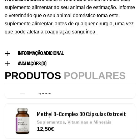
9,50
€
suplemento alimentar ao seu animal de estimação. Informe
o veterinário que o seu animal doméstico toma este
Vitamin D3 + K2 90 Comprimidos Ostrovit
suplemento alimentar, antes de qualquer cirurgia, uma vez
,
Saúde Óssea
Suplementos
que pode afetar a coagulação sanguínea.
7,50
€
INFORMAÇÃO ADICIONAL
Magnesium + Potassium 20 Comprimidos
AVALIAÇÕES (0)
Efervescentes Ostrovit
PRODUTOS
POPULARES
,
Suplementos
Vitaminas e Minerais
4,00
€
Methyl B-Complex 30 Cápsulas Ostrovit
,
Suplementos
Vitaminas e Minerais
12,50
€