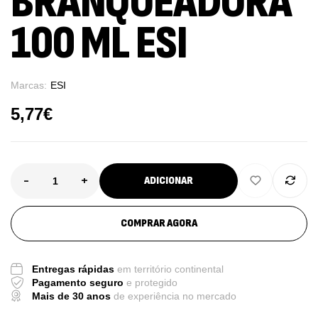
BRANQUEADORA
100 ML ESI
Marcas:
ESI
5,77
€
-
+
ADICIONAR
COMPRAR AGORA
Entregas rápidas
em território continental
Pagamento seguro
e protegido
Mais de 30 anos
de experiência no mercado