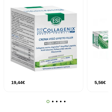
Omega 3 + ADEK 90 Cápsulas Ostrovit
,
Suplementos
Vitaminas e Minerais
12,30
€
19,44
€
5,56
€