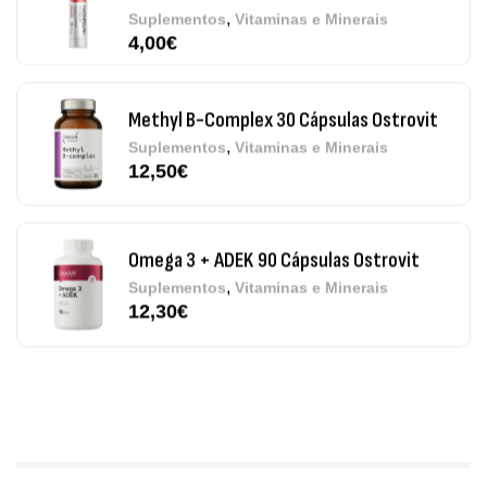
,
Suplementos
Vitaminas e Minerais
12,50
€
Omega 3 + ADEK 90 Cápsulas Ostrovit
,
Suplementos
Vitaminas e Minerais
12,30
€
Pure Electrolytes 270 G Ostrovit
,
Desporto
Suplementos
7,50
€
Triple Magnesium + B6 P-5-P 90 Cápsulas
Ostrovit
,
Saúde Óssea
Suplementos
9,50
€