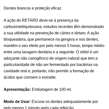
Dentes brancos e proteção eficaz
A ação do RETARD deve-se à presença da
carboximetilquitosana, estudos recentes têm demonstrado
a sua utilidade na prevenção de cáries e tártaro. A ação
bloqueadora, que permanece na gengiva e nos dentes,
mantém o seu efeito por pelo menos 5 horas, tempo médio
entre uma lavagem dentária e a seguinte. O xilitol é um
adoçante não cariogênico de origem natural que tem a
particularidade de não ser fermentado por bactérias na
cavidade oral e, portanto, não permitir a formação de
ácidos que corroem o esmalte.
Pure Electrolytes 270 G Ostrovit
Apresentação:
Embalagem de 100 ml.
,
Desporto
Suplementos
7,50
€
Modo de Usar:
Escove os dentes adequadamente por
pelo menos 1 minuto após cada refeição.