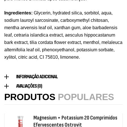
Triple Magnesium + B6 P-5-P 90 Cápsulas
Ingredientes:
Glycerin, hydrated silica, sorbitol, aqua,
Ostrovit
sodium lauroyl sarcosinate, carboxymethyl chitosan,
,
Saúde Óssea
Suplementos
mentha arvensis leaf oil, xanthan gum, aloe barbadensis
9,50
€
leaf, cetraria islandica extract, aesculus hippocastanum
bark extract, tilia cordata flower extract, menthol, melaleuca
Vitamin D3 + K2 90 Comprimidos Ostrovit
alternifolia leaf oil, phenoxyethanol, potassium sorbate,
xylitol, citric acid, CI 75810, limonene.
,
Saúde Óssea
Suplementos
7,50
€
INFORMAÇÃO ADICIONAL
Magnesium + Potassium 20 Comprimidos
AVALIAÇÕES (0)
Efervescentes Ostrovit
PRODUTOS
POPULARES
,
Suplementos
Vitaminas e Minerais
4,00
€
Methyl B-Complex 30 Cápsulas Ostrovit