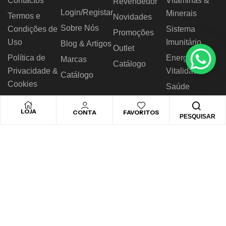
Contactos
Vitaminas &
Revendedor
Login/Registar
Minerais
Termos e
Novidades
Sobre Nós
Condições de
Sistema
Promoções
Uso
Imunitário
Blog & Artigos
Outlet
Política de
Energia &
Marcas
Catálogo
Privacidade &
Vitalidade
Catálogo
Cookies
Saúde
RAL
Digestiva
LOJA
CONTA
FAVORITOS
Livro de
Nutrição
PESQUISAR
Reclamações
Desportiva
© 2026 Novo Horizonte – Todos os direitos reservados.
Desenvolvido by
Biggthen Digital Solution