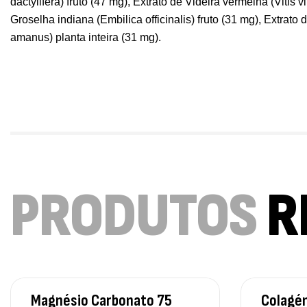
dactylifera) fruto (47 mg), Extrato de Videira vermelha (Vitis vi
Groselha indiana (Embilica officinalis) fruto (31 mg), Extrat
amanus) planta inteira (31 mg).
PRODUTOS
R
Magnésio Carbonato 75
Colagén