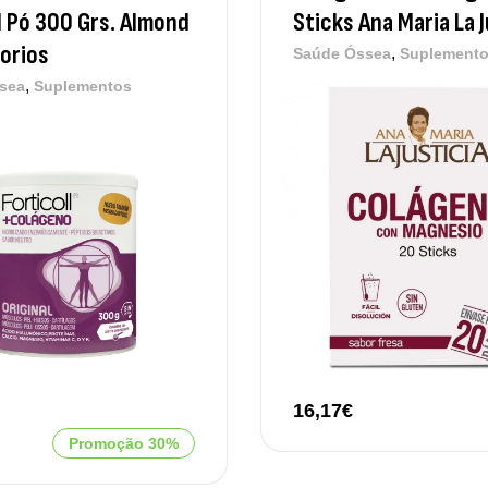
l Pó 300 Grs. Almond
Sticks Ana Maria La J
Sa
7,
orios
,
Saúde Óssea
Suplement
,
sea
Suplementos
Ma
Ef
Su
4,
Me
Su
12
16,17
€
Promoção 30%
Om