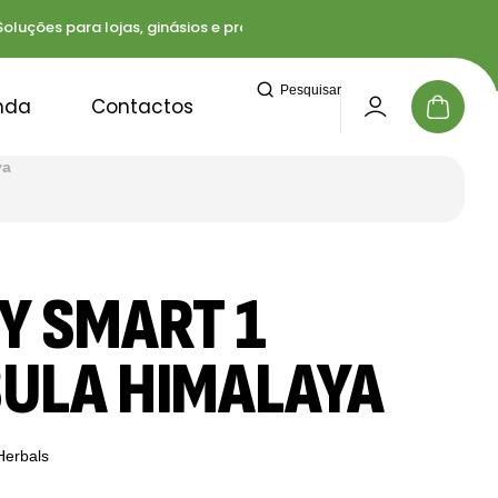
ções para lojas, ginásios e profissionais
Entregas 
Pesquisar
nda
Contactos
ya
Y SMART 1
ULA HIMALAYA
Herbals