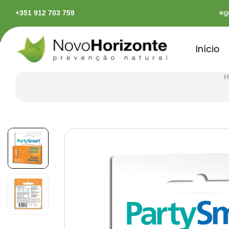
das em território continental
Pagamentos seguro
+351 912 703 759
Início
H