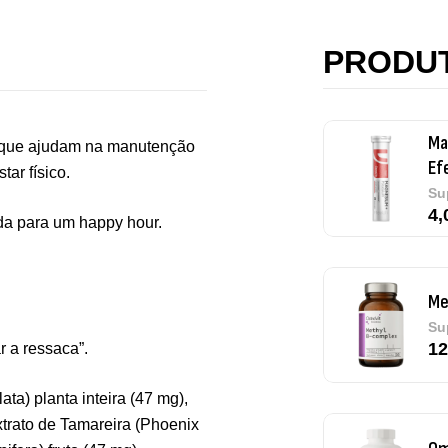
Vi
Sa
PRODU
7,
Ma
s que ajudam na manutenção
Ef
ar físico.
Su
4,
da para um happy hour.
Me
Su
12
r a ressaca”.
ta) planta inteira (47 mg),
xtrato de Tamareira (Phoenix