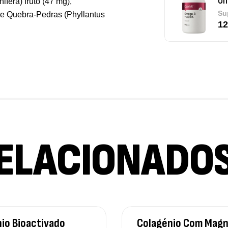
Om
nifera) fruto (47 mg),
Su
o de Quebra-Pedras (Phyllantus
12
Pu
De
ELACIONADO
Tr
Os
Sa
9,
io Bioactivado
Colagénio Com Magn
Vi