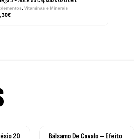
ega 3 + ADEK 90 Cápsulas Ostrovit
,
plementos
Vitaminas e Minerais
,30
€
re Electrolytes 270 G Ostrovit
7,50
€
,
sporto
Suplementos
S
iple Magnesium + B6 P-5-P 90 Cápsulas
trovit
,
úde Óssea
Suplementos
50
€
ésio 20
Bálsamo De Cavalo – Efeito
tamin D3 + K2 90 Comprimidos Ostrovit