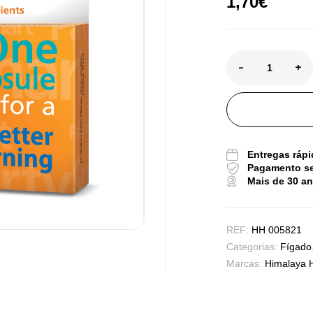
1,70
€
-
+
Pu
De
Entregas rápi
Pagamento s
Mais de 30 a
Tr
Os
REF:
HH 005821
Sa
Categorias:
Fígado
9,
Marcas:
Himalaya 