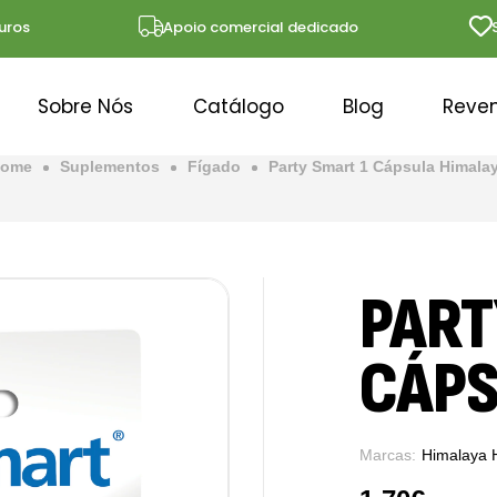
s
Apoio comercial dedicado
Solu
Sobre Nós
Catálogo
Blog
Reve
ome
Suplementos
Fígado
Party Smart 1 Cápsula Himala
PART
CÁPS
Marcas:
Himalaya 