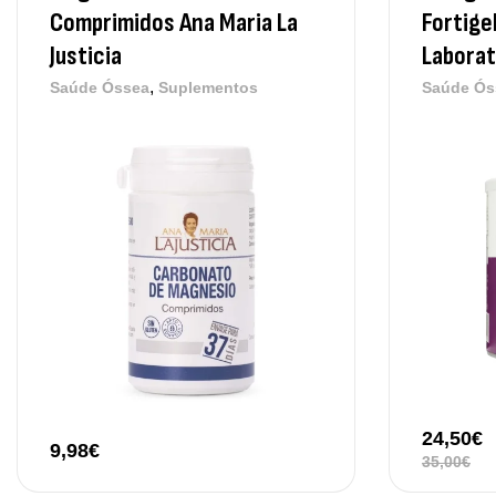
Comprimidos Ana Maria La
Fortige
Justicia
Laborat
,
Saúde Óssea
Suplementos
Saúde Ós
24,50
€
9,98
€
35,00
€