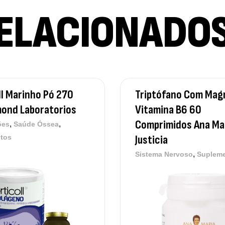
ELACIONADO
Ma
Ef
Su
4,
ll Marinho Pó 270
Triptófano Com Mag
mond Laboratorios
Vitamina B6 60
Me
Comprimidos Ana Mar
,
,
ões
Saúde Óssea
Su
Justicia
tos
12
,
Sistema Nervoso
Suplem
Om
Su
12