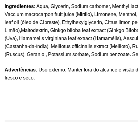
Ingredientes:
Aqua, Glycerin, Sodium carbomer, Menthyl lac
Vaccium macrocarpon fruit juice (Mirtilo), Limonene, Mentho
leaf oil (óleo de Cipreste), Ethylhexylglycerin, Citrus limon pe
Limão),Maltodextrin, Ginkgo biloba leaf extract (Ginkgo Biloba),
(Uva), Hamamelis virginiana leaf extract (Hamamélis), Aescu
(Castanha-da-índia), Melilotus officinalis extract (Meliloto), 
(Ruscus), Geraniol, Potassium sorbate, Sodium benzoate. S
Advertências:
Uso externo. Manter fora do alcance e visão d
fresco e seco.