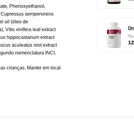
tate, Phenoxyethanol,
l, Cupressus sempervirens
el oil (óleo de
 Vitis vinífera leaf extract
Pu
lus hippocastanum extract
De
Ruscus aculeatus root extract
egundo nomenclatura INCI.
as crianças. Manter em local
Tr
Os
Sa
9,
Vi
Sa
7,