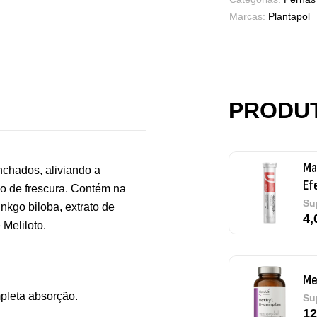
7,
Marcas:
Plantapol
Ma
Ef
Su
PRODU
4,
nchados, aliviando a
Me
o de frescura. Contém na
Su
nkgo biloba, extrato de
12
 Meliloto.
Om
pleta absorção.
Su
12