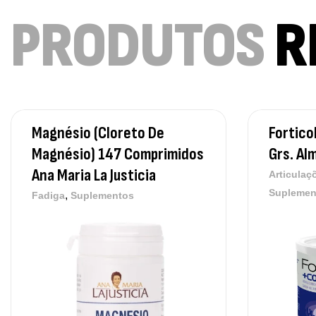
PRODUTOS
R
Magnésio (Cloreto De
Fortico
Magnésio) 147 Comprimidos
Grs. Al
Ana Maria La Justicia
Articulaç
Suplemen
,
Fadiga
Suplementos