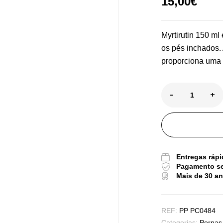
15,00
€
Myrtirutin 150 ml
os pés inchados. 
Pu
proporciona uma 
De
-
+
Tr
Os
Sa
Entregas rápi
9,
Pagamento s
Mais de 30 a
Vi
REF:
PP PC0484
Sa
Categorias:
Pernas