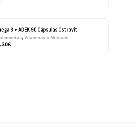
re Electrolytes 270 G Ostrovit
7,50
€
,
sporto
Suplementos
iple Magnesium + B6 P-5-P 90 Cápsulas
trovit
,
úde Óssea
Suplementos
50
€
tamin D3 + K2 90 Comprimidos Ostrovit
,
úde Óssea
Suplementos
50
€