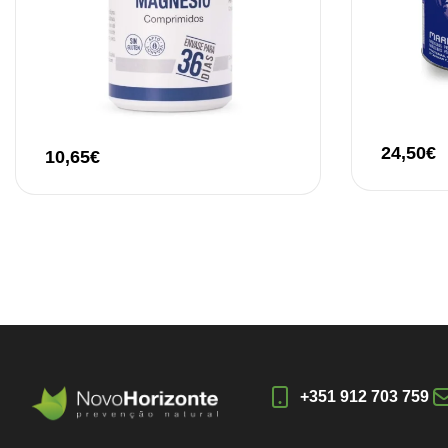
24,50
€
10,65
€
+351 912 703 759