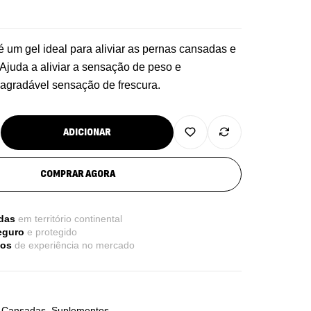
 é um gel ideal para aliviar as pernas cansadas e
Ajuda a aliviar a sensação de peso e
re Electrolytes 270 G Ostrovit
agradável sensação de frescura.
7,50
€
,
sporto
Suplementos
ADICIONAR
iple Magnesium + B6 P-5-P 90 Cápsulas
COMPRAR AGORA
trovit
,
úde Óssea
Suplementos
das
em território continental
50
€
eguro
e protegido
nos
de experiência no mercado
tamin D3 + K2 90 Comprimidos Ostrovit
,
úde Óssea
Suplementos
 Cansadas
,
Suplementos