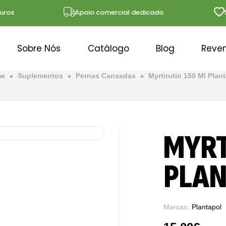
s
Apoio comercial dedicado
Solu
Sobre Nós
Catálogo
Blog
Reve
me
Suplementos
Pernas Cansadas
Myrtirutin 150 Ml Plan
MYRT
PLAN
Marcas:
Plantapol