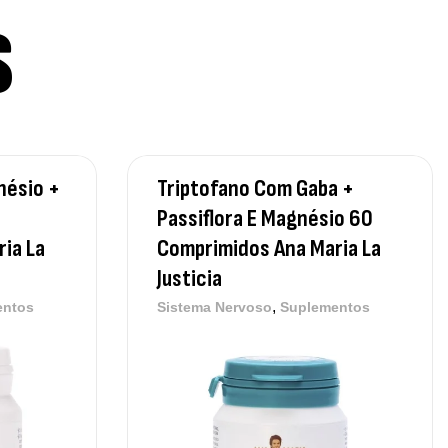
S
gnesium + Potassium 20 Comprimidos
ervescentes Ostrovit
,
plementos
Vitaminas e Minerais
00
€
nésio +
Triptofano Com Gaba +
Passiflora E Magnésio 60
thyl B-Complex 30 Cápsulas Ostrovit
ia La
Comprimidos Ana Maria La
,
plementos
Vitaminas e Minerais
Justicia
,50
€
,
entos
Sistema Nervoso
Suplementos
ega 3 + ADEK 90 Cápsulas Ostrovit
,
plementos
Vitaminas e Minerais
,30
€