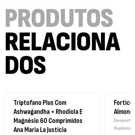
PRODUTOS
RELACIONA
DOS
Triptofano Plus Com
Forticol
Ashwagandha + Rhodiola E
Almond 
Magnésio 60 Comprimidos
Desporto
Ana Maria La Justicia
Suplemen