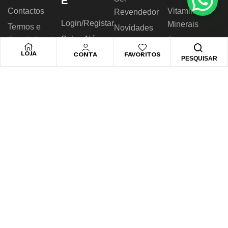
E
Contactos
Vitaminas &
Revendedor
Login/Registar
Minerais
Termos e
Novidades
Sobre Nós
Condições de
Sistema
Promoções
Uso
Imunitário
LOJA
Blog & Artigos
CONTA
FAVORITOS
Outlet
PESQUISAR
Política de
Energia &
Marcas
Catálogo
Privacidade &
Vitalidade
Catálogo
Cookies
Saúde
RAL
Digestiva
Livro de
Nutrição
Reclamações
Desportiva
© 2026 Novo Horizonte – Todos os direitos reservados.