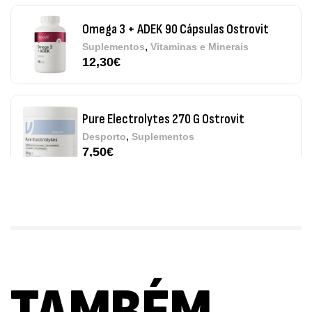
Omega 3 + ADEK 90 Cápsulas Ostrovit
,
Suplementos
Vitaminas e Minerais
12,30
€
Pure Electrolytes 270 G Ostrovit
,
Desporto
Suplementos
7,50
€
Triple Magnesium + B6 P-5-P 90 Cápsulas
Ostrovit
,
Saúde Óssea
Suplementos
9,50
€
Vitamin D3 + K2 90 Comprimidos Ostrovit
,
Saúde Óssea
Suplementos