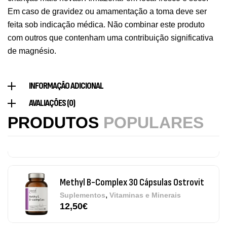
9,50
€
Em caso de gravidez ou amamentação a toma deve ser
feita sob indicação médica. Não combinar este produto
Vitamin D3 + K2 90 Comprimidos Ostrovit
com outros que contenham uma contribuição significativa
,
Saúde Óssea
Suplementos
de magnésio.
7,50
€
INFORMAÇÃO ADICIONAL
Magnesium + Potassium 20 Comprimidos
AVALIAÇÕES (0)
Efervescentes Ostrovit
PRODUTOS
POPULARES
,
Suplementos
Vitaminas e Minerais
4,00
€
Methyl B-Complex 30 Cápsulas Ostrovit
,
Suplementos
Vitaminas e Minerais
12,50
€