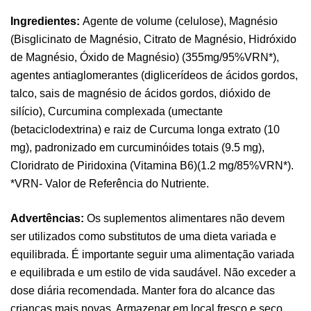
Ingredientes:
Agente de volume (celulose), Magnésio
(Bisglicinato de Magnésio, Citrato de Magnésio, Hidróxido
de Magnésio, Óxido de Magnésio) (355mg/95%VRN*),
agentes antiaglomerantes (diglicerídeos de ácidos gordos,
talco, sais de magnésio de ácidos gordos, dióxido de
silício), Curcumina complexada (umectante
(betaciclodextrina) e raiz de Curcuma longa extrato (10
mg), padronizado em curcuminóides totais (9.5 mg),
Cloridrato de Piridoxina (Vitamina B6)(1.2 mg/85%VRN*).
Pure Electrolytes 270 G Ostrovit
*VRN- Valor de Referência do Nutriente.
,
Desporto
Suplementos
7,50
€
Advertências:
Os suplementos alimentares não devem
ser utilizados como substitutos de uma dieta variada e
equilibrada. É importante seguir uma alimentação variada
Triple Magnesium + B6 P-5-P 90 Cápsulas
e equilibrada e um estilo de vida saudável. Não exceder a
Ostrovit
dose diária recomendada. Manter fora do alcance das
,
Saúde Óssea
Suplementos
crianças mais novas. Armazenar em local fresco e seco.