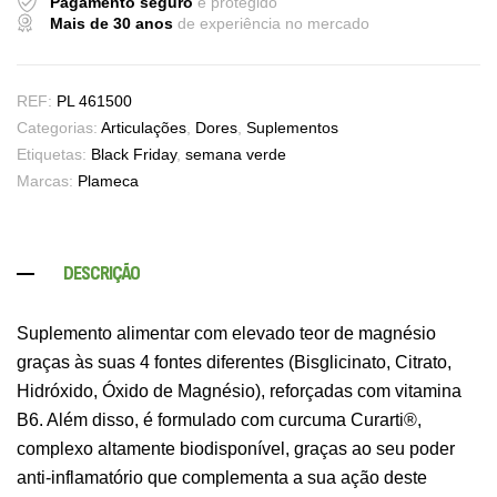
Pagamento seguro
e protegido
Mais de 30 anos
de experiência no mercado
REF:
PL 461500
Categorias:
Articulações
,
Dores
,
Suplementos
Etiquetas:
Black Friday
,
semana verde
Marcas:
Plameca
DESCRIÇÃO
Suplemento alimentar com elevado teor de magnésio
graças às suas 4 fontes diferentes (Bisglicinato, Citrato,
Hidróxido, Óxido de Magnésio), reforçadas com vitamina
B6. Além disso, é formulado com curcuma Curarti®,
complexo altamente biodisponível, graças ao seu poder
anti-inflamatório que complementa a sua ação deste