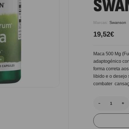
SWA
Marcas:
Swanson
19,52
€
Maca 500 Mg (Fu
adaptogénico com
forma correta aos
libido e o desejo 
Pu
combater cansaço
De
-
+
Tr
Os