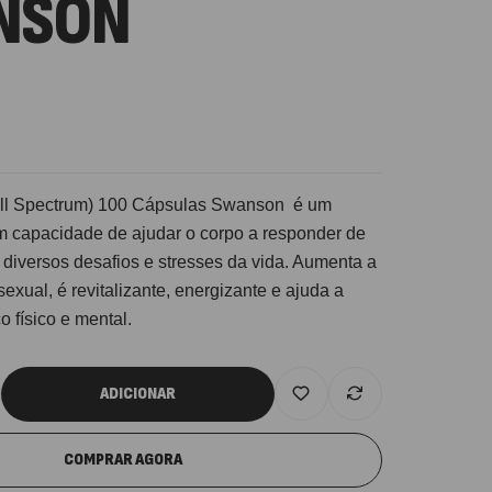
NSON
ll Spectrum) 100 Cápsulas Swanson é um
 capacidade de ajudar o corpo a responder de
 diversos desafios e stresses da vida. Aumenta a
sexual, é revitalizante, energizante e ajuda a
re Electrolytes 270 G Ostrovit
 físico e mental.
7,50
€
,
sporto
Suplementos
ADICIONAR
iple Magnesium + B6 P-5-P 90 Cápsulas
COMPRAR AGORA
trovit