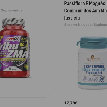
12
Passiflora E Magnés
Comprimidos Ana Mar
,
Suplementos
Justicia
Om
,
Sistema Nervoso
Suplem
Su
12
17,78
€