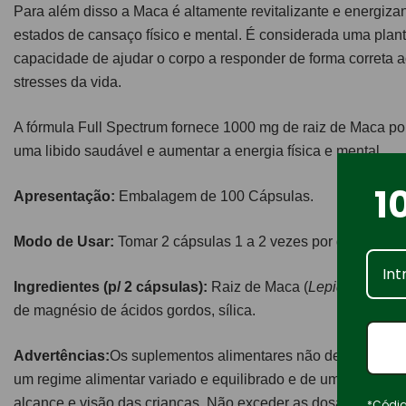
Para além disso a Maca é altamente revitalizante e energiz
estados de cansaço físico e mental. É considerada uma plan
capacidade de ajudar o corpo a responder de forma correta a
stresses da vida.
A fórmula Full Spectrum fornece 1000 mg de raiz de Maca por
uma libido saudável e aumentar a energia física e mental.
1
Apresentação:
Embalagem de 100 Cápsulas.
Modo de Usar:
Tomar 2 cápsulas 1 a 2 vezes por dia com á
Ingredientes (p/ 2 cápsulas):
Raiz de Maca (
Lepidium meye
de magnésio de ácidos gordos, sílica.
Advertências:
Os suplementos alimentares não devem ser ut
um regime alimentar variado e equilibrado e de um modo de 
alcance e visão das crianças. Não exceder as dosagens rec
*Códig