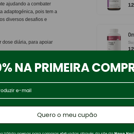
ante ajudando a combater
12
ta adaptogénica, pois tem a
os diversos desafios e
Om
 dose diária, para apoiar
Su
12
0% NA PRIMEIRA COMP
gua.
Pu
De
nii
) (1000 mg), gelatina, sais
Quero o meu cupão
ilizados como substitutos de
Tr
vida saudável. Manter fora do
Os
omendadas. Manter em local
o Válido apenas para compras efetuadas através do site da
Novo Hor
Sa