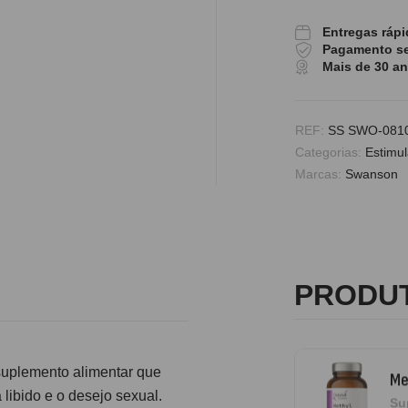
Sa
9,
Entregas rápi
Pagamento s
Mais de 30 a
Vi
REF:
SS SWO-081
Sa
Categorias:
Estimul
7,
Marcas:
Swanson
Ma
Ef
Su
PRODU
4,
uplemento alimentar que
Me
libido e o desejo sexual.
Su