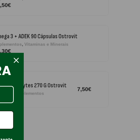
,50
€
ega 3 + ADEK 90 Cápsulas Ostrovit
,
plementos
Vitaminas e Minerais
,30
€
RA
re Electrolytes 270 G Ostrovit
7,50
€
,
sporto
Suplementos
iple Magnesium + B6 P-5-P 90 Cápsulas
trovit
izonte
.
,
úde Óssea
Suplementos