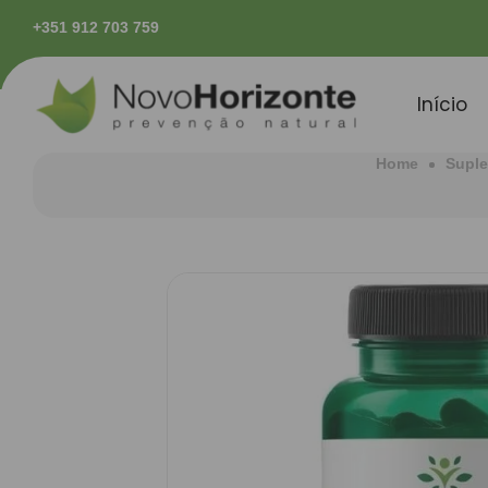
tório continental
Pagamentos seguros
+351 912 703 759
Início
Home
Supl