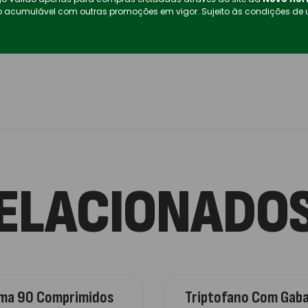
 acumulável com outras promoções em vigor.
Sujeito às condições de 
9,
 de gravidez ou amamentação
Vi
Sa
7,
Ma
Ef
ELACIONADO
Su
4,
Me
Zma 90 Comprimidos
Triptofano Com Gaba
Su