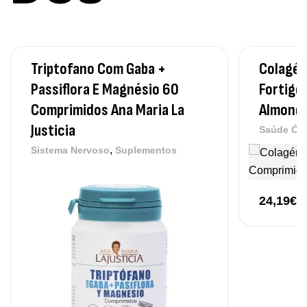
Methyl B-Complex 30 Cápsulas Ostrovit
,
Suplementos
Vitaminas e Minerais
12,50
€
Triptofano Com Gaba +
Colagén
Passiflora E Magnésio 60
Fortige
Comprimidos Ana Maria La
Almond 
Omega 3 + ADEK 90 Cápsulas Ostrovit
Justicia
Saúde Ós
,
Suplementos
Vitaminas e Minerais
12,30
€
,
Sistema Nervoso
Suplementos
24,19
€