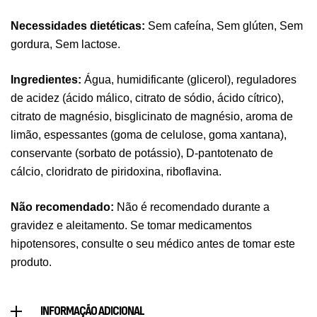
Necessidades dietéticas:
Sem cafeína, Sem glúten, Sem
gordura, Sem lactose.
Pure Electrolytes 270 G Ostrovit
,
Desporto
Suplementos
Ingredientes:
Água, humidificante (glicerol), reguladores
7,50
€
de acidez (ácido málico, citrato de sódio, ácido cítrico),
citrato de magnésio, bisglicinato de magnésio, aroma de
limão, espessantes (goma de celulose, goma xantana),
Triple Magnesium + B6 P-5-P 90 Cápsulas
conservante (sorbato de potássio), D-pantotenato de
Ostrovit
cálcio, cloridrato de piridoxina, riboflavina.
,
Saúde Óssea
Suplementos
9,50
€
Não recomendado:
Não é recomendado durante a
gravidez e aleitamento. Se tomar medicamentos
Vitamin D3 + K2 90 Comprimidos Ostrovit
hipotensores, consulte o seu médico antes de tomar este
,
Saúde Óssea
Suplementos
produto.
7,50
€
INFORMAÇÃO ADICIONAL