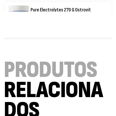
7,50
€
Triple Magnesium + B6 P-5-P 90 Cápsulas
Ostrovit
,
Saúde Óssea
Suplementos
9,50
€
Vitamin D3 + K2 90 Comprimidos Ostrovit
PRODUTOS
,
Saúde Óssea
Suplementos
7,50
€
RELACIONA
Magnesium + Potassium 20 Comprimidos
Efervescentes Ostrovit
DOS
,
Suplementos
Vitaminas e Minerais
4,00
€