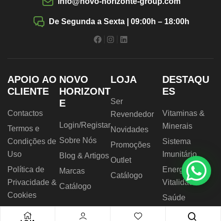
info@novo-horizonte-group.com
De Segunda a Sexta | 09:00h – 18:00h
APOIO AO
NOVO
LOJA
DESTAQU
CLIENTE
HORIZONT
ES
Ser
E
Contactos
Vitaminas &
Revendedor
Login/Registar
Minerais
Termos e
Novidades
Sobre Nós
Condições de
Sistema
Promoções
Uso
Imunitário
Blog & Artigos
Outlet
Política de
Energia &
Marcas
Catálogo
Privacidade &
Vitalidade
Catálogo
Cookies
Saúde
RAL
Digestiva