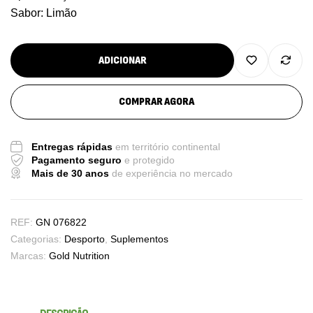
Sabor: Limão
ADICIONAR
COMPRAR AGORA
Entregas rápidas
em território continental
Pagamento seguro
e protegido
Mais de 30 anos
de experiência no mercado
REF:
GN 076822
Categorias:
Desporto
,
Suplementos
Marcas:
Gold Nutrition