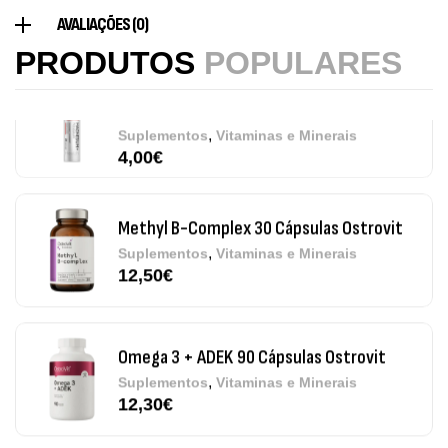
Magnesium + Potassium 20 Comprimidos
AVALIAÇÕES (0)
Efervescentes Ostrovit
PRODUTOS
POPULARES
,
Suplementos
Vitaminas e Minerais
4,00
€
Methyl B-Complex 30 Cápsulas Ostrovit
,
Suplementos
Vitaminas e Minerais
12,50
€
Omega 3 + ADEK 90 Cápsulas Ostrovit
,
Suplementos
Vitaminas e Minerais
12,30
€
Pure Electrolytes 270 G Ostrovit
,
Desporto
Suplementos