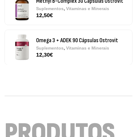
Methyl B-Complex 30 Cápsulas Ostrovit
,
Suplementos
Vitaminas e Minerais
12,50
€
Omega 3 + ADEK 90 Cápsulas Ostrovit
,
Suplementos
Vitaminas e Minerais
12,30
€
Pure Electrolytes 270 G Ostrovit
,
Desporto
Suplementos
7,50
€
Triple Magnesium + B6 P-5-P 90 Cápsulas
PRODUTOS
Ostrovit
,
Saúde Óssea
Suplementos