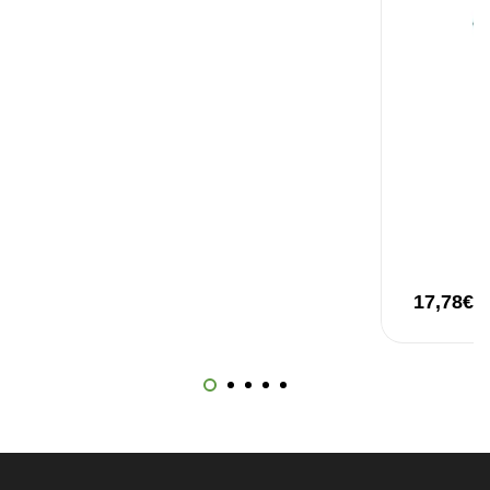
Omega 3 + ADEK 90 Cápsulas Ostrovit
,
Suplementos
Vitaminas e Minerais
12,30
€
17,78
€