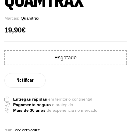
QUAMTRAX
Marcas:
Quamtrax
19,90
€
Esgotado
Entregas rápidas
em território continental
Pagamento seguro
e protegido
Mais de 30 anos
de experiência no mercado
REF:
QX QTX0057