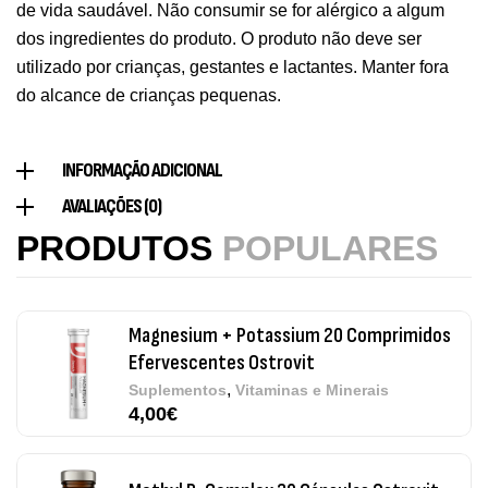
de vida saudável. Não consumir se for alérgico a algum
dos ingredientes do produto. O produto não deve ser
Triple Magnesium + B6 P-5-P 90 Cápsulas
utilizado por crianças, gestantes e lactantes. Manter fora
Ostrovit
do alcance de crianças pequenas.
,
Saúde Óssea
Suplementos
9,50
€
INFORMAÇÃO ADICIONAL
Vitamin D3 + K2 90 Comprimidos Ostrovit
AVALIAÇÕES (0)
,
Saúde Óssea
Suplementos
PRODUTOS
POPULARES
7,50
€
Magnesium + Potassium 20 Comprimidos
Efervescentes Ostrovit
,
Suplementos
Vitaminas e Minerais
4,00
€