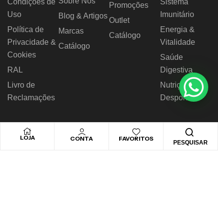
Sobre Nós
Condições de
Sistema
Promoções
Uso
Imunitário
Blog & Artigos
Outlet
Política de
Energia &
Marcas
Catálogo
Privacidade &
Vitalidade
Catálogo
Cookies
Saúde
RAL
Digestiva
Livro de
Nutrição
Reclamações
Desportiva
LOJA
CONTA
FAVORITOS
PESQUISAR
© 2026 Novo Horizonte – Todos os direitos reservados.
Desenvolvido by
Biggthen Digital Solution