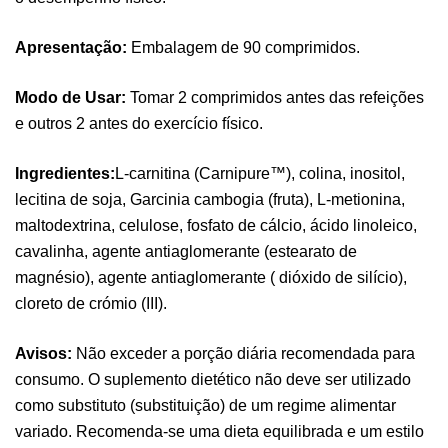
Apresentação:
Embalagem de 90 comprimidos.
Modo de Usar:
Tomar 2 comprimidos antes das refeições
e outros 2 antes do exercício físico.
Ingredientes:
L-carnitina (Carnipure™), colina, inositol,
lecitina de soja, Garcinia cambogia (fruta), L-metionina,
maltodextrina, celulose, fosfato de cálcio, ácido linoleico,
cavalinha, agente antiaglomerante (estearato de
magnésio), agente antiaglomerante ( dióxido de silício),
cloreto de crómio (III).
Avisos:
Não exceder a porção diária recomendada para
Pure Electrolytes 270 G Ostrovit
consumo. O suplemento dietético não deve ser utilizado
,
Desporto
Suplementos
como substituto (substituição) de um regime alimentar
7,50
€
variado. Recomenda-se uma dieta equilibrada e um estilo