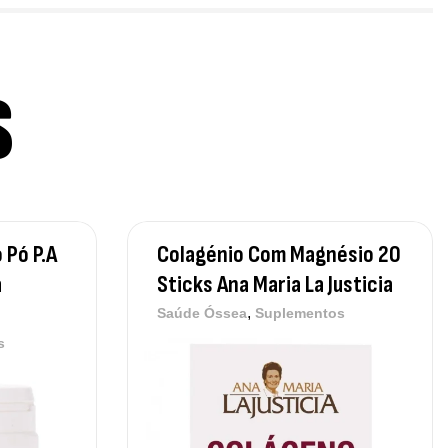
thyl B-Complex 30 Cápsulas Ostrovit
,
plementos
Vitaminas e Minerais
,50
€
S
ega 3 + ADEK 90 Cápsulas Ostrovit
,
plementos
Vitaminas e Minerais
,30
€
 Pó P.A
Colagénio Com Magnésio 20
a
Sticks Ana Maria La Justicia
,
Saúde Óssea
Suplementos
s