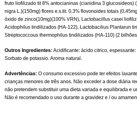
fruto liofilizado tit 8% antocianinas (cianidina 3 glucosideo
nigra L.)(150mg) flores e.s.tit. 0.3% flovonoides totais (0,4
óxido de zinco(10mg)(100% VRN), Lactobacillus casei liofili
Acidophilus tindilizados (HA-122), Lactobacilius Plantarun ti
Streptococcous thermophilus tindilizados (HA-110) (2 bilhões
Outros Ingredientes:
Acidificante: ácido citrico, espessant
Sorbato de potassio. Aroma natural.
Advertências:
O consumo excessivo pode ter efeitos laxante
crianças menores de três anos. Não exceder a dose diária 
não pretendem substituir uma dieta variada e equilibrada e u
Não é recomendado o uso durante a gravidez e / ou amamen