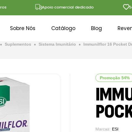
Apoio comercial dedicado
Soluç
Sobre Nós
Catálogo
Blog
Reve
Suplementos
Sistema Imunitário
Immunilflor 16 Pocket D
Promoção 54%
IMMU
POCK
Marcas:
ESI