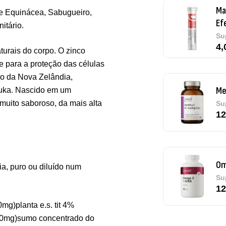
de Equinácea, Sabugueiro,
Me
itário.
Su
12
urais do corpo. O zinco
e para a proteção das células
rio da Nova Zelândia,
nuka. Nascido em um
Om
muito saboroso, da mais alta
Su
12
a, puro ou diluído num
Pu
De
g)planta e.s. tit 4%
(150mg)sumo concentrado do