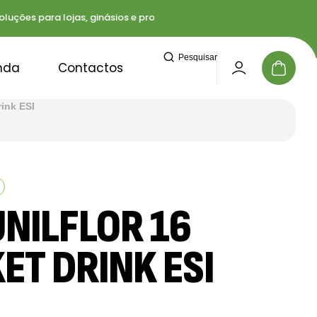
ões para lojas, ginásios e profissionais
Entregas r
Pesquisar
nda
Contactos
rink ESI
NILFLOR 16
ET DRINK ESI