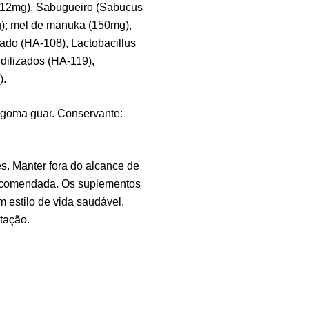
s) (12mg), Sabugueiro (Sabucus
Tr
5mg); mel de manuka (150mg),
Os
zado (HA-108), Lactobacillus
Sa
9,
ndilizados (HA-119),
).
e: goma guar. Conservante:
Vi
Sa
7,
s. Manter fora do alcance de
recomendada. Os suplementos
m estilo de vida saudável.
Ma
tação.
Ef
Su
4,