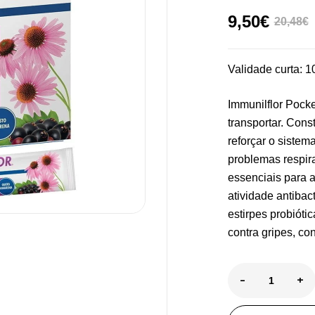
9,50
€
20,48
€
Validade curta: 1
Immunilflor Pock
transportar. Cons
reforçar o sistem
problemas respir
essenciais para 
atividade antibac
estirpes probióti
contra gripes, con
Pu
De
-
+