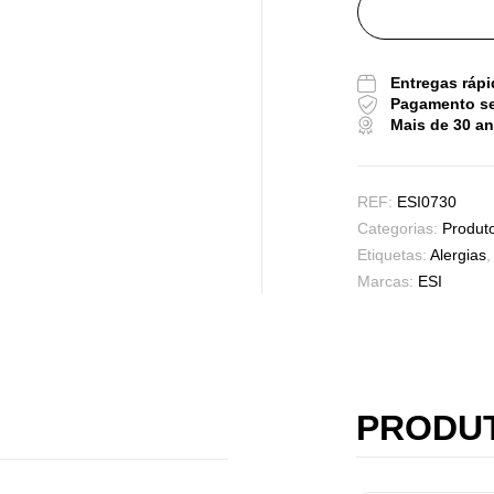
Tr
Os
Entregas rápi
Sa
Pagamento s
9,
Mais de 30 a
REF:
ESI0730
Vi
Categorias:
Produt
Sa
Etiquetas:
Alergias
7,
Marcas:
ESI
Ma
Ef
Su
PRODU
4,