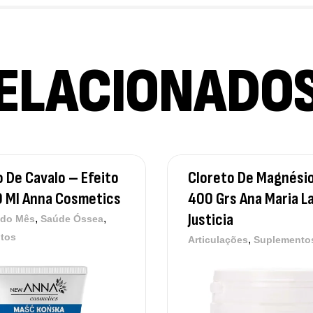
Me
Su
12
ELACIONADO
Om
Su
12
 De Cavalo – Efeito
Cloreto De Magnésio
0 Ml Anna Cosmetics
400 Grs Ana Maria L
Justicia
,
,
 do Mês
Saúde Óssea
tos
,
Articulações
Suplemento