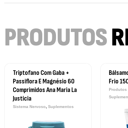
PRODUTOS
R
Triptofano Com Gaba +
Bálsamo
Passiflora E Magnésio 60
Frio 15
Comprimidos Ana Maria La
Produtos
Justicia
Suplemen
,
Sistema Nervoso
Suplementos