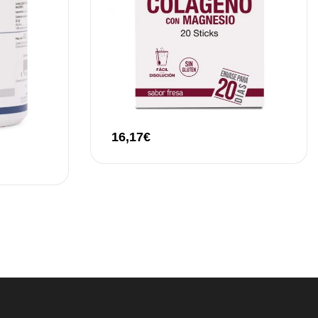
16,17
€