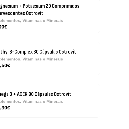
thyl B-Complex 30 Cápsulas Ostrovit
,
plementos
Vitaminas e Minerais
,50
€
ega 3 + ADEK 90 Cápsulas Ostrovit
,
plementos
Vitaminas e Minerais
,30
€
re Electrolytes 270 G Ostrovit
7,50
€
,
sporto
Suplementos