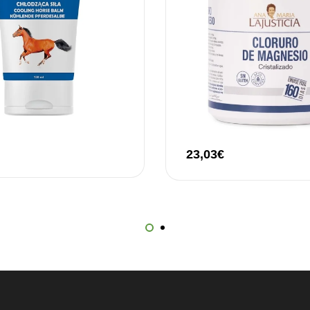
23,03
€