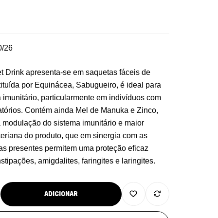
0/26
et Drink apresenta-se em saquetas fáceis de
tituída por Equinácea, Sabugueiro, é ideal para
a imunitário, particularmente em indivíduos com
atórios. Contém ainda Mel de Manuka e Zinco,
a modulação do sistema imunitário e maior
teriana do produto, que em sinergia com as
cas presentes permitem uma proteção eficaz
stipações, amigdalites, faringites e laringites.
re Electrolytes 270 G Ostrovit
7,50
€
,
sporto
Suplementos
ADICIONAR