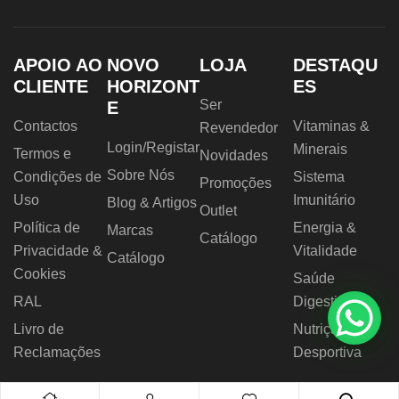
APOIO AO
NOVO
LOJA
DESTAQU
CLIENTE
HORIZONT
ES
Ser
E
Contactos
Vitaminas &
Revendedor
Login/Registar
Minerais
Termos e
Novidades
Sobre Nós
Condições de
Sistema
Promoções
Uso
Imunitário
Blog & Artigos
Outlet
Política de
Energia &
Marcas
Catálogo
Privacidade &
Vitalidade
Catálogo
Cookies
Saúde
RAL
Digestiva
Livro de
Nutrição
Reclamações
Desportiva