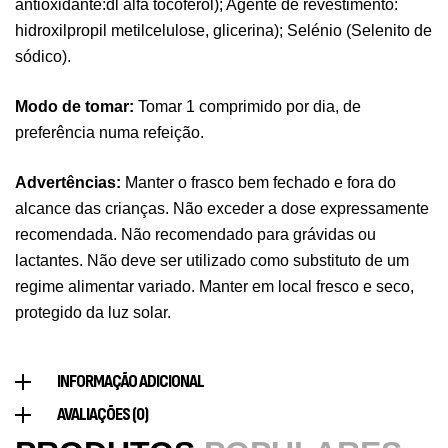
antioxidante:dl alfa tocoferol); Agente de revestimento:
Pure Electrolytes 270 G Ostrovit
hidroxilpropil metilcelulose, glicerina); Selénio (Selenito de
,
Desporto
Suplementos
sódico).
7,50
€
Modo de tomar:
Tomar 1 comprimido por dia, de
preferência numa refeição.
Triple Magnesium + B6 P-5-P 90 Cápsulas
Ostrovit
Advertências:
Manter o frasco bem fechado e fora do
,
Saúde Óssea
Suplementos
alcance das crianças. Não exceder a dose expressamente
9,50
€
recomendada. Não recomendado para grávidas ou
lactantes. Não deve ser utilizado como substituto de um
Vitamin D3 + K2 90 Comprimidos Ostrovit
regime alimentar variado. Manter em local fresco e seco,
,
Saúde Óssea
Suplementos
protegido da luz solar.
7,50
€
INFORMAÇÃO ADICIONAL
Magnesium + Potassium 20 Comprimidos
AVALIAÇÕES (0)
Efervescentes Ostrovit