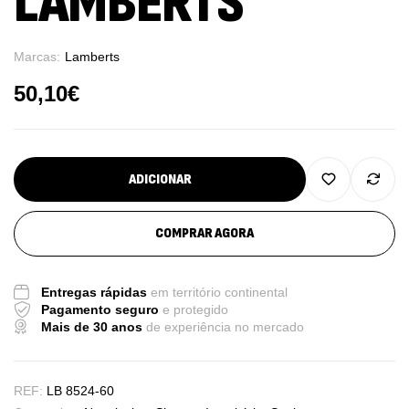
LAMBERTS
Marcas:
Lamberts
50,10
€
ADICIONAR
COMPRAR AGORA
Entregas rápidas
em território continental
Pagamento seguro
e protegido
Mais de 30 anos
de experiência no mercado
REF:
LB 8524-60