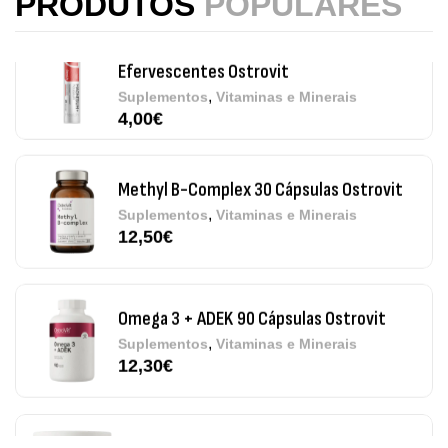
PRODUTOS
POPULARES
,
Suplementos
Vitaminas e Minerais
4,00
€
Methyl B-Complex 30 Cápsulas Ostrovit
,
Suplementos
Vitaminas e Minerais
12,50
€
Omega 3 + ADEK 90 Cápsulas Ostrovit
,
Suplementos
Vitaminas e Minerais
12,30
€
Pure Electrolytes 270 G Ostrovit
,
Desporto
Suplementos
7,50
€