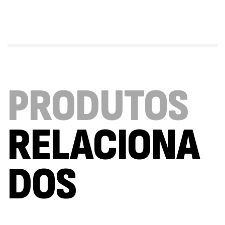
Triple Magnesium + B6 P-5-P 90 Cápsulas
Ostrovit
,
Saúde Óssea
Suplementos
9,50
€
Vitamin D3 + K2 90 Comprimidos Ostrovit
PRODUTOS
,
Saúde Óssea
Suplementos
7,50
€
RELACIONA
Magnesium + Potassium 20 Comprimidos
Efervescentes Ostrovit
DOS
,
Suplementos
Vitaminas e Minerais
4,00
€
Methyl B-Complex 30 Cápsulas Ostrovit