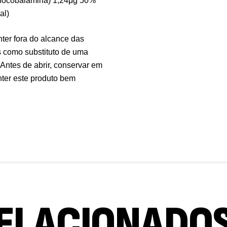
anocobalamina) 1,24μg 50%*
al)
er fora do alcance das
 como substituto de uma
 Antes de abrir, conservar em
nter este produto bem
ELACIONADO