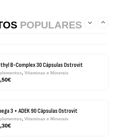
gnesium + Potassium 20 Comprimidos
ervescentes Ostrovit
TOS
POPULARES
,
plementos
Vitaminas e Minerais
00
€
thyl B-Complex 30 Cápsulas Ostrovit
,
plementos
Vitaminas e Minerais
,50
€
ega 3 + ADEK 90 Cápsulas Ostrovit
,
plementos
Vitaminas e Minerais
,30
€