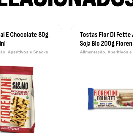
al E Chocolate 80g
Tostas Fior Di Fette 
ini
Soja Bio 200g Fioren
,
,
ção
Aperitivos e Snacks
Alimentação
Aperitivos e