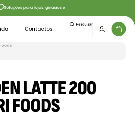
luções para lojas, ginásios e profissionais
Entrega
Pesquisar
nda
Contactos
 Foods
EN LATTE 200
RI FOODS
s