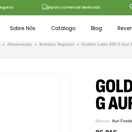
ros
Apoio comercial dedicado
So
Sobre Nós
Catálogo
Blog
Reve
Alimentação
Bebidas Vegetais
Golden Latte 200 G Auri
GOLD
G AU
Marcas:
Auri Food