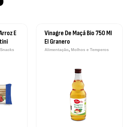
Arroz E
Vinagre De Maçã Bio 750 Ml
tini
El Granero
,
 Snacks
Alimentação
Molhos e Temperos