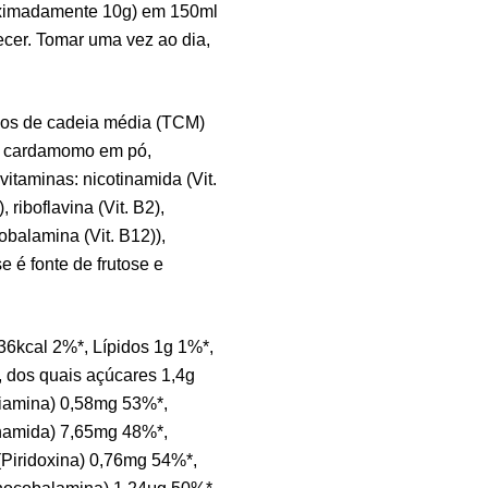
roximadamente 10g) em 150ml
Ma
cer. Tomar uma vez ao dia,
Ef
Su
4,
deos de cadeia média (TCM)
, cardamomo em pó,
itaminas: nicotinamida (Vit.
Me
, riboflavina (Vit. B2),
cobalamina (Vit. B12)),
Su
12
 é fonte de frutose e
36kcal 2%*, Lípidos 1g 1%*,
Om
, dos quais açúcares 1,4g
Su
Tiamina) 0,58mg 53%*,
12
inamida) 7,65mg 48%*,
(Piridoxina) 0,76mg 54%*,