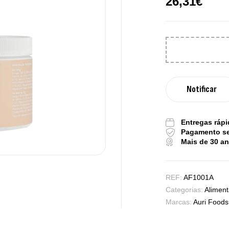
26,31
€
Pure Electrolyt
,
Desporto
Suple
Entregas rápi
Pagamento s
Triple Magnesiu
Mais de 30 a
Ostrovit
,
Saúde Óssea
Su
REF:
AF1001A
Categorias:
Alimen
Vitamin D3 + K
Marcas:
Auri Foods
,
Saúde Óssea
Su