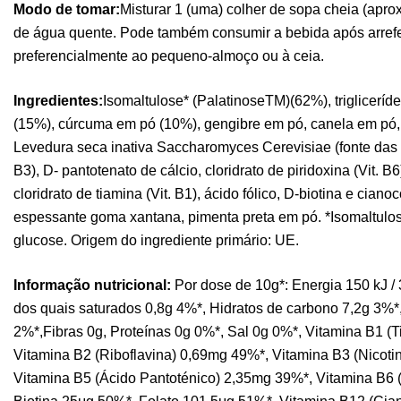
Modo de tomar:
Misturar 1 (uma) colher de sopa cheia (ap
de água quente. Pode também consumir a bebida após arrefe
preferencialmente ao pequeno-almoço ou à ceia.
Ingredientes:
Isomaltulose* (PalatinoseTM)(62%), triglicerí
(15%), cúrcuma em pó (10%), gengibre em pó, canela em pó
Levedura seca inativa Saccharomyces Cerevisiae (fonte das v
B3), D- pantotenato de cálcio, cloridrato de piridoxina (Vit. B6)
cloridrato de tiamina (Vit. B1), ácido fólico, D-biotina e ciano
espessante goma xantana, pimenta preta em pó. *Isomaltulose
glucose. Origem do ingrediente primário: UE.
Informação nutricional:
Por dose de 10g*: Energia 150 kJ / 
dos quais saturados 0,8g 4%*, Hidratos de carbono 7,2g 3%*
2%*,Fibras 0g, Proteínas 0g 0%*, Sal 0g 0%*, Vitamina B1 (
Vitamina B2 (Riboflavina) 0,69mg 49%*, Vitamina B3 (Nicot
Vitamina B5 (Ácido Pantoténico) 2,35mg 39%*, Vitamina B6 