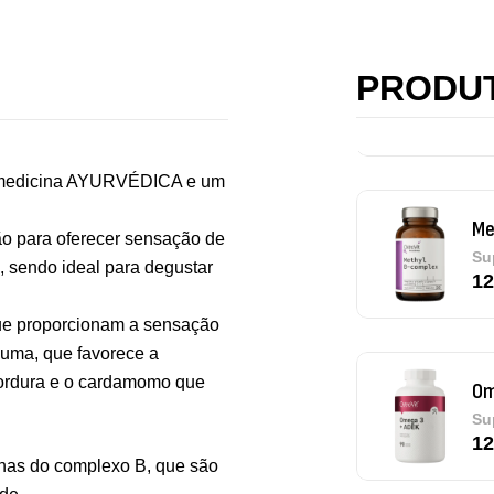
Ma
Ef
PRODU
Su
4,
ar medicina AYURVÉDICA e um
Me
o para oferecer sensação de
Su
, sendo ideal para degustar
12
ue proporcionam a sensação
cuma, que favorece a
gordura e o cardamomo que
Om
Su
12
inas do complexo B, que são