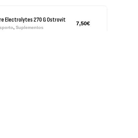
re Electrolytes 270 G Ostrovit
7,50
€
,
sporto
Suplementos
iple Magnesium + B6 P-5-P 90 Cápsulas
trovit
,
úde Óssea
Suplementos
50
€
tamin D3 + K2 90 Comprimidos Ostrovit
,
úde Óssea
Suplementos
50
€