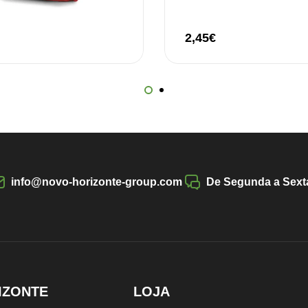
2,45
€
info@novo-horizonte-group.com
De Segunda a Sexta
IZONTE
LOJA