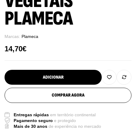
VEGETAIS
PLAMECA
Marcas:
Plameca
14,70
€
ADICIONAR
COMPRAR AGORA
Entregas rápidas
em território continental
Pagamento seguro
e protegido
Mais de 30 anos
de experiência no mercado