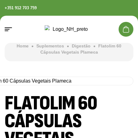
+351 912 703 759
Home
Suplementos
Digestão
Flatolim 60
Cápsulas Vegetais Plameca
FLATOLIM 60
CÁPSULAS