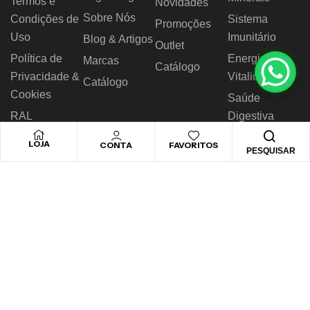
Termos e
Novidades
Sobre Nós
Condições de
Sistema
Promoções
Uso
Imunitário
Blog & Artigos
Outlet
Política de
Energia &
Marcas
Catálogo
Privacidade &
Vitalidade
Catálogo
Cookies
Saúde
RAL
Digestiva
Livro de
Nutrição
LOJA
CONTA
FAVORITOS
PESQUISAR
Reclamações
Desportiva
© 2026 Novo Horizonte – Todos os direitos reservados.
Desenvolvido by
Biggthen Digital Solution