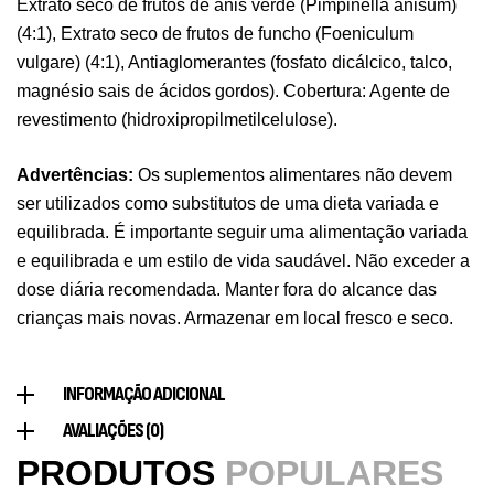
Extrato seco de frutos de anis verde (Pimpinella anisum)
Pure Electrolytes 270 G Ostrovit
7,50
€
(4:1), Extrato seco de frutos de funcho (Foeniculum
,
Desporto
Suplementos
vulgare) (4:1), Antiaglomerantes (fosfato dicálcico, talco,
magnésio sais de ácidos gordos). Cobertura: Agente de
Triple Magnesium + B6 P-5-P 90 Cápsulas
revestimento (hidroxipropilmetilcelulose).
Ostrovit
9,50
€
,
Saúde Óssea
Suplementos
Advertências:
Os suplementos alimentares não devem
ser utilizados como substitutos de uma dieta variada e
Vitamin D3 + K2 90 Comprimidos Ostrovit
equilibrada. É importante seguir uma alimentação variada
7,50
€
,
e equilibrada e um estilo de vida saudável. Não exceder a
Saúde Óssea
Suplementos
dose diária recomendada. Manter fora do alcance das
crianças mais novas. Armazenar em local fresco e seco.
Magnesium + Potassium 20 Comprimidos
INFORMAÇÃO ADICIONAL
Efervescentes Ostrovit
AVALIAÇÕES (0)
,
Suplementos
Vitaminas e Minerais
4,00
€
PRODUTOS
POPULARES