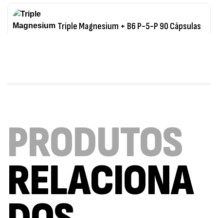
Triple Magnesium + B6 P-5-P 90 Cápsulas
Ostrovit
,
Saúde Óssea
Suplementos
9,50
€
Vitamin D3 + K2 90 Comprimidos Ostrovit
,
PRODUTOS
Saúde Óssea
Suplementos
7,50
€
RELACIONA
Magnesium + Potassium 20 Comprimidos
Efervescentes Ostrovit
,
Suplementos
Vitaminas e Minerais