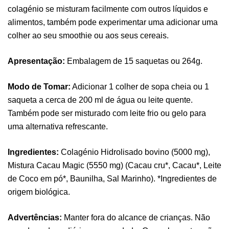
colagénio se misturam facilmente com outros líquidos e
alimentos, também pode experimentar uma adicionar uma
colher ao seu smoothie ou aos seus cereais.
Apresentação:
Embalagem de 15 saquetas ou 264g.
Modo de Tomar:
Adicionar 1 colher de sopa cheia ou 1
saqueta a cerca de 200 ml de água ou leite quente.
Também pode ser misturado com leite frio ou gelo para
uma alternativa refrescante.
Ingredientes:
Colagénio Hidrolisado bovino (5000 mg),
Mistura Cacau Magic (5550 mg) (Cacau cru*, Cacau*, Leite
Pure Electrolytes 270 G Ostrovit
de Coco em pó*, Baunilha, Sal Marinho). *Ingredientes de
,
Desporto
Suplementos
origem biológica.
7,50
€
Advertências:
Manter fora do alcance de crianças. Não