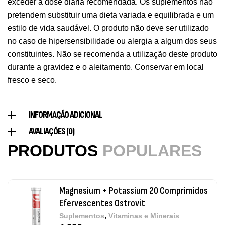
Triple Magnesium + B6 P-5-P 90 Cápsulas
exceder a dose diária recomendada. Os suplementos não
Ostrovit
pretendem substituir uma dieta variada e equilibrada e um
,
estilo de vida saudável. O produto não deve ser utilizado
Saúde Óssea
Suplementos
9,50
€
no caso de hipersensibilidade ou alergia a algum dos seus
constituintes. Não se recomenda a utilização deste produto
durante a gravidez e o aleitamento. Conservar em local
Vitamin D3 + K2 90 Comprimidos Ostrovit
fresco e seco.
,
Saúde Óssea
Suplementos
7,50
€
INFORMAÇÃO ADICIONAL
AVALIAÇÕES (0)
Magnesium + Potassium 20 Comprimidos
Efervescentes Ostrovit
PRODUTOS
POPULARES
,
Suplementos
Vitaminas e Minerais
4,00
€
Methyl B-Complex 30 Cápsulas Ostrovit
,
Suplementos
Vitaminas e Minerais