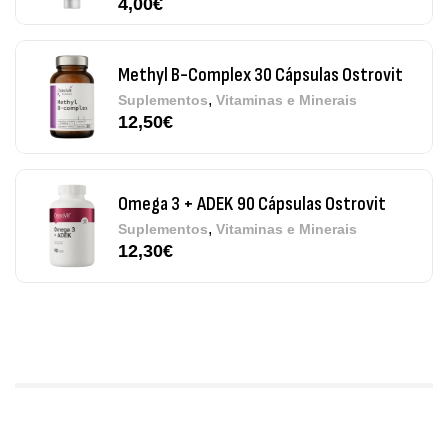
12,50
€
Omega 3 + ADEK 90 Cápsulas Ostrovit
,
Suplementos
Vitaminas e Minerais
12,30
€
Pure Electrolytes 270 G Ostrovit
,
Desporto
Suplementos
7,50
€
Triple Magnesium + B6 P-5-P 90 Cápsulas
Ostrovit
,
Saúde Óssea
Suplementos
9,50
€