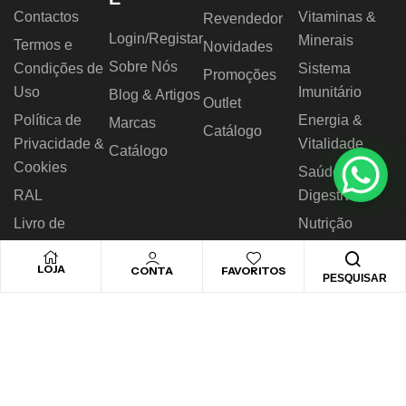
Contactos
Vitaminas &
Revendedor
Login/Registar
Minerais
Termos e
Novidades
Sobre Nós
Condições de
Sistema
Promoções
Uso
Imunitário
Blog & Artigos
Outlet
Política de
Energia &
Marcas
Catálogo
Privacidade &
Vitalidade
Catálogo
Cookies
Saúde
RAL
Digestiva
Livro de
Nutrição
Reclamações
Desportiva
LOJA
CONTA
FAVORITOS
PESQUISAR
© 2026 Novo Horizonte – Todos os direitos reservados.
Desenvolvido by
Biggthen Digital Solution