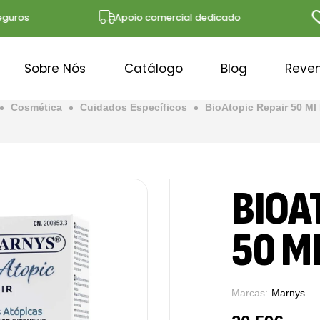
os
Apoio comercial dedicado
Sol
Sobre Nós
Catálogo
Blog
Reve
Cosmética
Cuidados Específicos
BioAtopic Repair 50 Ml
BIOA
50 M
Marcas:
Marnys