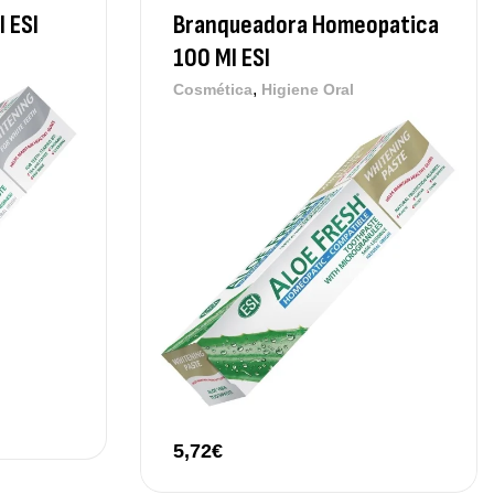
 ESI
Branqueadora Homeopatica
100 Ml ESI
,
Cosmética
Higiene Oral
5,72
€