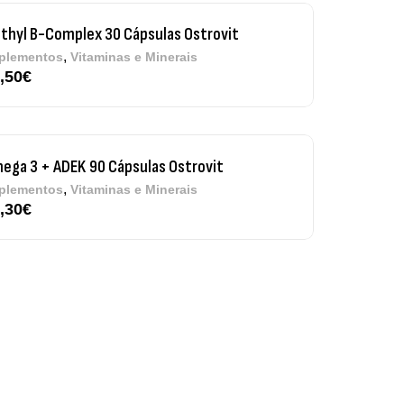
ega 3 + ADEK 90 Cápsulas Ostrovit
,
plementos
Vitaminas e Minerais
,30
€
re Electrolytes 270 G Ostrovit
7,50
€
,
sporto
Suplementos
iple Magnesium + B6 P-5-P 90 Cápsulas
trovit
,
úde Óssea
Suplementos
50
€