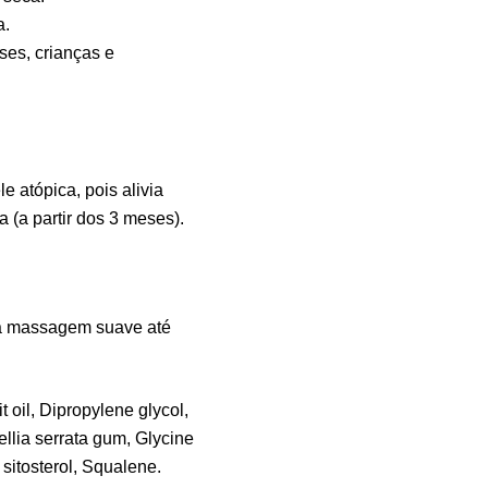
a.
Vi
ses, crianças e
Sa
7,
Ma
 atópica, pois alivia
Ef
 (a partir dos 3 meses).
Su
4,
ma massagem suave até
Me
Su
12
t oil, Dipropylene glycol,
ellia serrata gum, Glycine
 sitosterol, Squalene.