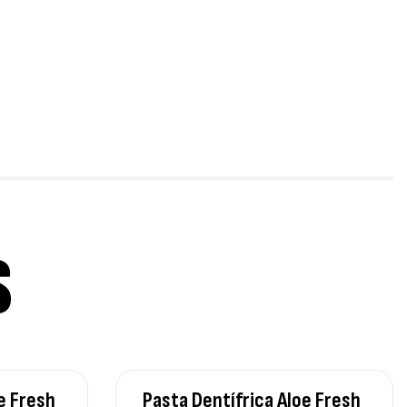
ega 3 + ADEK 90 Cápsulas Ostrovit
,
plementos
Vitaminas e Minerais
,30
€
S
e Fresh
Pasta Dentífrica Aloe Fresh