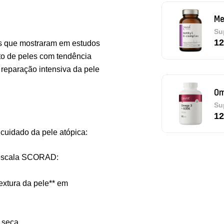
Om
Su
12
ais que mostraram em estudos
to de peles com tendência
 reparação intensiva da pele
Pu
De
 cuidado da pele atópica:
 (escala SCORAD:
Tr
Os
extura da pele** em
Sa
9,
 seca.