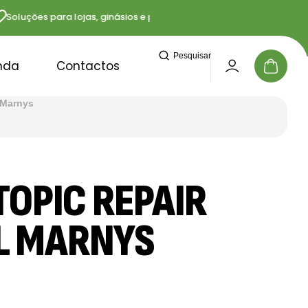
uções para lojas, ginásios e profissionais
Entregas
Pesquisar
nda
Contactos
 Marnys
TOPIC REPAIR
L MARNYS