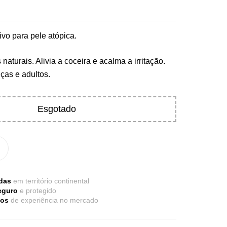
vo para pele atópica.
naturais. Alivia a coceira e acalma a irritação.
ças e adultos.
re Electrolytes 270 G Ostrovit
Esgotado
7,50
€
,
sporto
Suplementos
iple Magnesium + B6 P-5-P 90 Cápsulas
trovit
das
em território continental
eguro
e protegido
,
úde Óssea
Suplementos
nos
de experiência no mercado
50
€