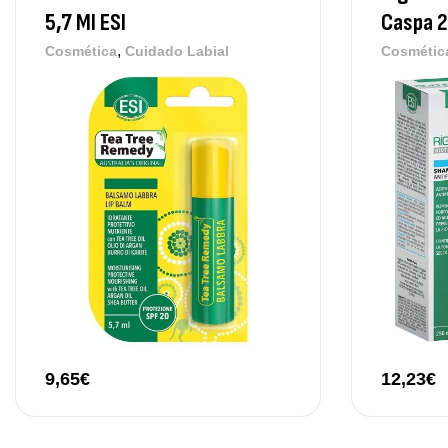
5,7 Ml ESI
Caspa 2
,
Cosmética
Cuidado Labial
Cosmétic
9,65
€
12,23
€