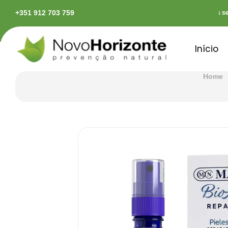
idas em território continental
Pagamentos segur
+351 912 703 759
Início
Home