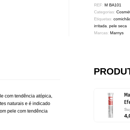
REF:
M BA101
Categorias:
Cosmét
Vi
Etiquetas:
comichã
Sa
irritada
,
pele seca
7,
Marcas:
Marnys
Ma
Ef
Su
PRODU
4,
le com tendência atópica,
Me
tes naturais e é indicado
Su
 com pele com tendência
12