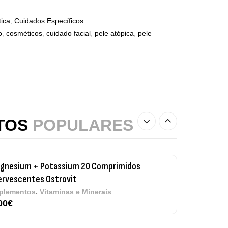
ica
,
Cuidados Específicos
tamin D3 + K2 90 Comprimidos Ostrovit
o
,
cosméticos
,
cuidado facial
,
pele atópica
,
pele
,
úde Óssea
Suplementos
50
€
gnesium + Potassium 20 Comprimidos
ervescentes Ostrovit
,
plementos
Vitaminas e Minerais
TOS
POPULARES
00
€
thyl B-Complex 30 Cápsulas Ostrovit
,
plementos
Vitaminas e Minerais
,50
€