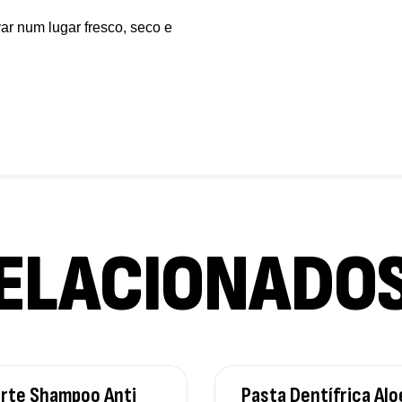
Om
ar num lugar fresco, seco e
Su
12
ELACIONADO
rte Shampoo Anti
Pasta Dentífrica Alo