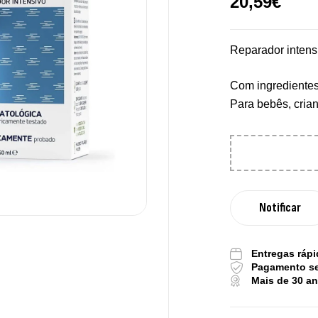
20,59
€
Reparador intensi
Com ingredientes 
Para bebês, crian
Pu
De
Tr
Os
Entregas rápi
Pagamento s
Sa
Mais de 30 a
9,