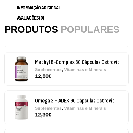
INFORMAÇÃO ADICIONAL
Magnesium + Potassium 20 Comprimidos
AVALIAÇÕES (0)
Efervescentes Ostrovit
PRODUTOS
POPULARES
,
Suplementos
Vitaminas e Minerais
4,00
€
Methyl B-Complex 30 Cápsulas Ostrovit
,
Suplementos
Vitaminas e Minerais
12,50
€
Omega 3 + ADEK 90 Cápsulas Ostrovit
,
Suplementos
Vitaminas e Minerais
12,30
€