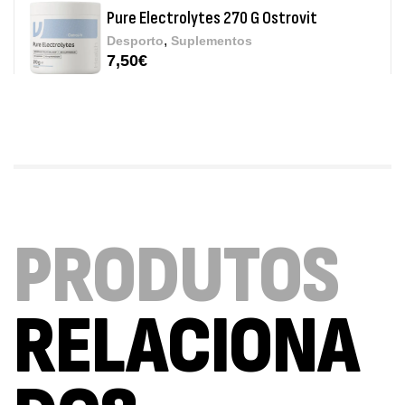
Pure Electrolytes 270 G Ostrovit
,
Desporto
Suplementos
7,50
€
Triple Magnesium + B6 P-5-P 90 Cápsulas
Ostrovit
,
Saúde Óssea
Suplementos
9,50
€
Vitamin D3 + K2 90 Comprimidos Ostrovit
PRODUTOS
,
Saúde Óssea
Suplementos
7,50
€
RELACIONA
Magnesium + Potassium 20 Comprimidos
Efervescentes Ostrovit
,
Suplementos
Vitaminas e Minerais