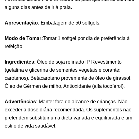
alguns dias antes de ir à praia.
Apresentação:
Embalagem de 50 softgels.
Pure Electrolytes 270 G Ostrovit
Modo de Tomar:
Tomar 1 softgel por dia de preferência à
,
Desporto
Suplementos
refeição.
7,50
€
Ingredientes:
Óleo de soja refinado IP Revestimento
(gelatina e glicerina de sementes vegetais e corante:
Triple Magnesium + B6 P-5-P 90 Cápsulas
carotenos), Betacaroteno proveniente de óleo de girassol,
Ostrovit
Óleo de Gérmen de milho, Antioxidante (alfa tocoferol).
,
Saúde Óssea
Suplementos
9,50
€
Advertências:
Manter fora do alcance de crianças. Não
exceder a dose diária recomendada. Os suplementos não
Vitamin D3 + K2 90 Comprimidos Ostrovit
pretendem substituir uma dieta variada e equilibrada e um
,
Saúde Óssea
Suplementos
estilo de vida saudável.
7,50
€