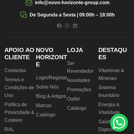
info@novo-horizonte-group.com
De Segunda a Sexta | 09:00h – 18:00h
APOIO AO
NOVO
LOJA
DESTAQU
CLIENTE
HORIZONT
ES
Ser
E
Contactos
Vitaminas &
Revendedor
Login/Registar
Minerais
Termos e
Novidades
Sobre Nós
Condições de
Sistema
Promoções
Uso
Imunitário
Blog & Artigos
Outlet
Política de
Energia &
Marcas
Catálogo
Privacidade &
Vitalidade
Catálogo
Cookies
Saúde
RAL
Digestiva