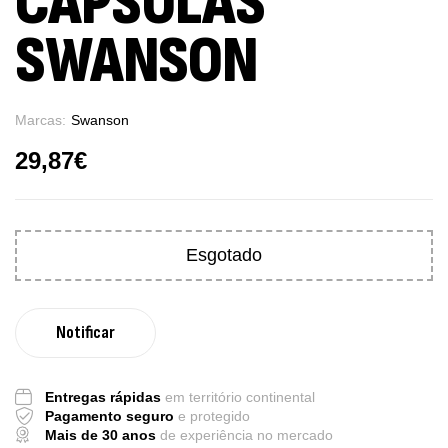
CÁPSULAS
SWANSON
Marcas:
Swanson
29,87
€
Esgotado
Entregas rápidas
em território continental
Pagamento seguro
e protegido
Mais de 30 anos
de experiência no mercado