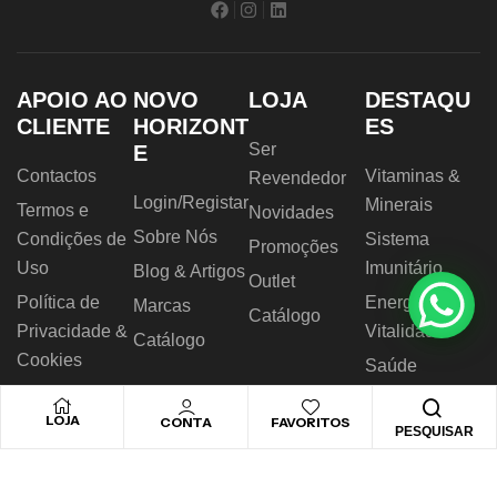
APOIO AO
NOVO
LOJA
DESTAQU
CLIENTE
HORIZONT
ES
Ser
E
Contactos
Vitaminas &
Revendedor
Login/Registar
Minerais
Termos e
Novidades
Sobre Nós
Condições de
Sistema
Promoções
Uso
Imunitário
Blog & Artigos
Outlet
Política de
Energia &
Marcas
Catálogo
Privacidade &
Vitalidade
Catálogo
Cookies
Saúde
RAL
Digestiva
LOJA
CONTA
FAVORITOS
Livro de
Nutrição
PESQUISAR
Reclamações
Desportiva