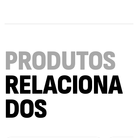
Triple Magnesium + B6 P-5-P 90 Cápsulas
Ostrovit
,
Saúde Óssea
Suplementos
9,50
€
PRODUTOS
Vitamin D3 + K2 90 Comprimidos Ostrovit
,
Saúde Óssea
Suplementos
7,50
€
RELACIONA
Magnesium + Potassium 20 Comprimidos
Efervescentes Ostrovit
DOS
,
Suplementos
Vitaminas e Minerais
4,00
€
Methyl B-Complex 30 Cápsulas Ostrovit