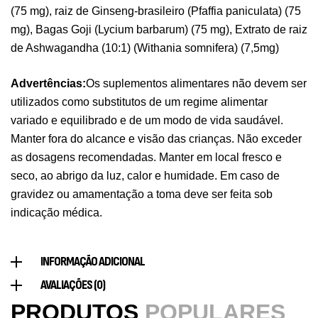
(75 mg), raiz de Ginseng-brasileiro (Pfaffia paniculata) (75
Pure Electrolytes 270 G Ostrovit
mg), Bagas Goji (Lycium barbarum) (75 mg), Extrato de raiz
,
Desporto
Suplementos
de Ashwagandha (10:1) (Withania somnifera) (7,5mg)
7,50
€
Advertências:
Os suplementos alimentares não devem ser
Triple Magnesium + B6 P-5-P 90 Cápsulas
utilizados como substitutos de um regime alimentar
Ostrovit
variado e equilibrado e de um modo de vida saudável.
,
Saúde Óssea
Suplementos
Manter fora do alcance e visão das crianças. Não exceder
9,50
€
as dosagens recomendadas. Manter em local fresco e
seco, ao abrigo da luz, calor e humidade. Em caso de
gravidez ou amamentação a toma deve ser feita sob
Vitamin D3 + K2 90 Comprimidos Ostrovit
indicação médica.
,
Saúde Óssea
Suplementos
7,50
€
INFORMAÇÃO ADICIONAL
Magnesium + Potassium 20 Comprimidos
AVALIAÇÕES (0)
Efervescentes Ostrovit
PRODUTOS
POPULARES