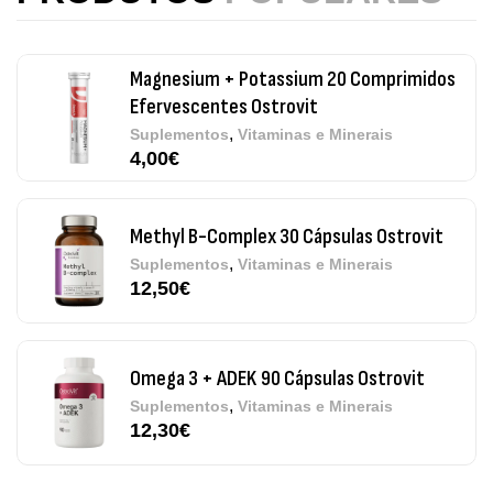
,
Suplementos
Vitaminas e Minerais
4,00
€
Methyl B-Complex 30 Cápsulas Ostrovit
,
Suplementos
Vitaminas e Minerais
12,50
€
Omega 3 + ADEK 90 Cápsulas Ostrovit
,
Suplementos
Vitaminas e Minerais
12,30
€
Pure Electrolytes 270 G Ostrovit
,
Desporto
Suplementos
7,50
€